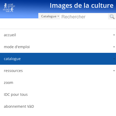
Saut au contenu
Images de la culture
Catalogue
accueil
mode d'emploi
catalogue
ressources
zoom
IDC pour tous
abonnement VàD