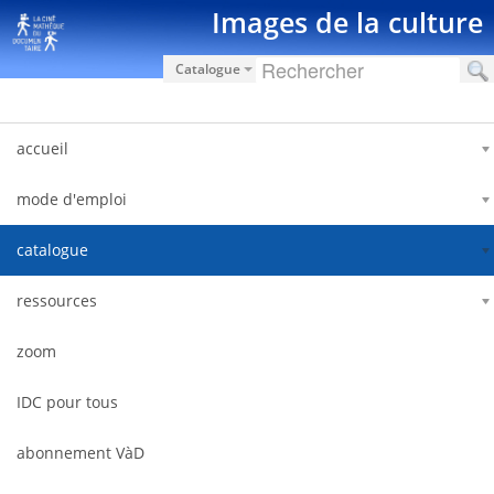
Saut au contenu
Images de la culture
Catalogue
accueil
mode d'emploi
catalogue
ressources
zoom
IDC pour tous
abonnement VàD