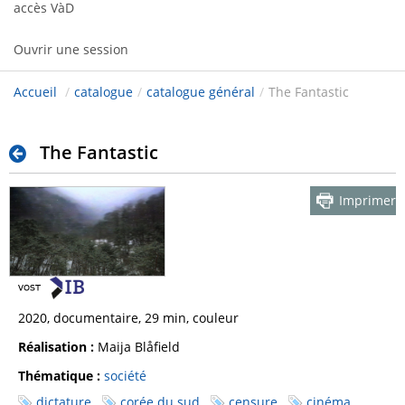
accès VàD
Ouvrir une session
Accueil
/
catalogue
/
catalogue général
/
The Fantastic
The Fantastic
Imprimer
2020, documentaire, 29 min, couleur
Réalisation :
Maija Blåfield
Thématique :
société
dictature
corée du sud
censure
cinéma