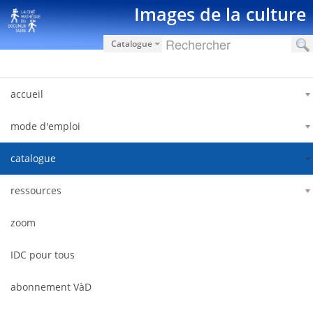
Saut au contenu
Images de la culture
Catalogue
accueil
mode d'emploi
catalogue
ressources
zoom
IDC pour tous
abonnement VàD