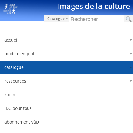
Saut au contenu
Images de la culture
Catalogue
accueil
mode d'emploi
catalogue
ressources
zoom
IDC pour tous
abonnement VàD