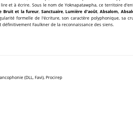
ire et à écrire. Sous le nom de Yoknapatawpha, ce territoire d'enf
e Bruit et la fureur
,
Sanctuaire
,
Lumière d'août
,
Absalom, Absal
ularité formelle de l'écriture, son caractère polyphonique, sa cr
nt définitivement Faulkner de la reconnaissance des siens.
ancophonie (DLL, Favi), Procirep