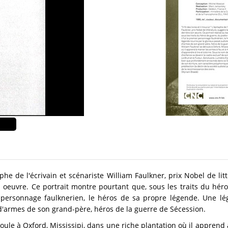
itaphe de l'écrivain et scénariste William Faulkner, prix Nobel de l
 oeuvre. Ce portrait montre pourtant que, sous les traits du hé
r personnage faulknerien, le héros de sa propre légende. Une lé
s d'armes de son grand-père, héros de la guerre de Sécession.
oule à Oxford, Mississipi, dans une riche plantation où il apprend