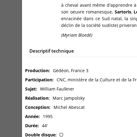
à cheval avant même d'apprendre à l
son oeuvre romanesque,
Sartoris
,
L
enracinée dans ce Sud natal, la sing
déclin de la société sudiste) privero
(Myriam Bloedé)
Descriptif technique
Production
Gédéon, France 3
Participation
CNC, ministère de la Culture et de la Fr
Sujet
William Faulkner
Réalisation
Marc Jampolsky
Conception
Michel Abescat
Année
1995
Durée
44'
Double disque