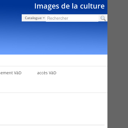
Images de la culture
Catalogue
nement VàD
accès VàD