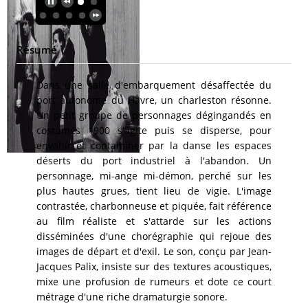
Résumé
Dans une salle d'embarquement désaffectée du
port autonome du Havre, un charleston résonne.
Un petit groupe de personnages dégingandés en
costumes 1900 s'agite puis se disperse, pour
envahir et contaminer par la danse les espaces
déserts du port industriel à l'abandon. Un
personnage, mi-ange mi-démon, perché sur les
plus hautes grues, tient lieu de vigie. L'image
contrastée, charbonneuse et piquée, fait référence
au film réaliste et s'attarde sur les actions
disséminées d'une chorégraphie qui rejoue des
images de départ et d'exil. Le son, conçu par Jean-
Jacques Palix, insiste sur des textures acoustiques,
mixe une profusion de rumeurs et dote ce court
métrage d'une riche dramaturgie sonore.