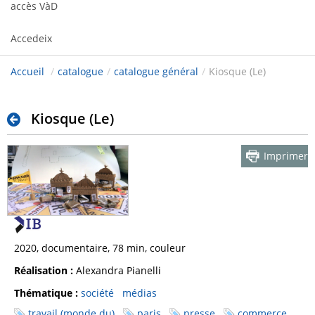
accès VàD
Accedeix
Accueil
/
catalogue
/
catalogue général
/
Kiosque (Le)
Kiosque (Le)
Imprimer
2020, documentaire, 78 min, couleur
Réalisation :
Alexandra Pianelli
Thématique :
société
médias
travail (monde du)
paris
presse
commerce