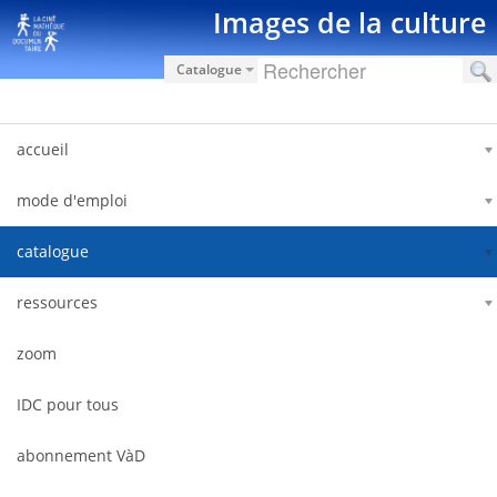
Saut au contenu
Images de la culture
Catalogue
accueil
mode d'emploi
catalogue
ressources
zoom
IDC pour tous
abonnement VàD