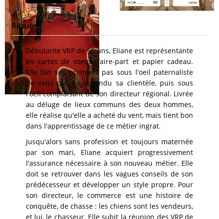
Résumé
Débutante VRP de 50 ans, Eliane est représentante
en cartes de voeux, faire-part et papier cadeau.
Elle fait ses premiers pas sous l'oeil paternaliste
de celui qui lui a vendu sa clientèle, puis sous
l'oeil complaisant de son directeur régional. Livrée
au déluge de lieux communs des deux hommes,
elle réalise qu'elle a acheté du vent, mais tient bon
dans l'apprentissage de ce métier ingrat.
Jusqu'alors sans profession et toujours maternée
par son mari, Eliane acquiert progressivement
l'assurance nécessaire à son nouveau métier. Elle
doit se retrouver dans les vagues conseils de son
prédécesseur et développer un style propre. Pour
son directeur, le commerce est une histoire de
conquête, de chasse : les chiens sont les vendeurs,
et lui, le chasseur. Elle subit la réunion des VRP de