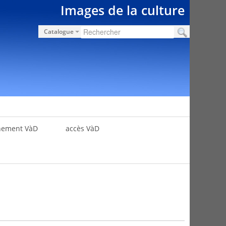
Images de la culture
Catalogue
nement VàD
accès VàD