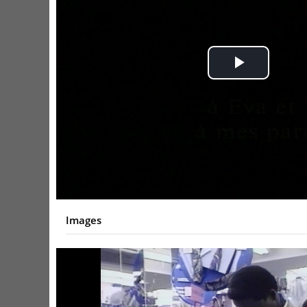
Play
Video
Images