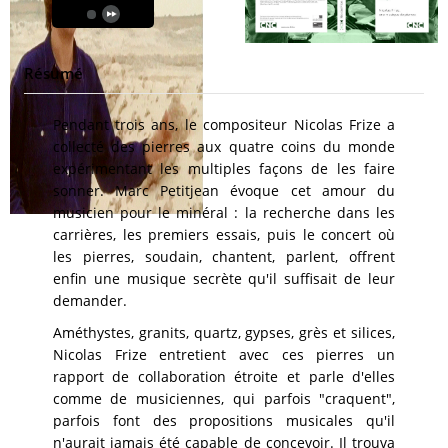
Résumé
Pendant trois ans, le compositeur Nicolas Frize a
collecté des pierres aux quatre coins du monde
expérimentant les multiples façons de les faire
sonner. Marc Petitjean évoque cet amour du
musicien pour le minéral : la recherche dans les
carrières, les premiers essais, puis le concert où
les pierres, soudain, chantent, parlent, offrent
enfin une musique secrète qu'il suffisait de leur
demander.
Améthystes, granits, quartz, gypses, grès et silices,
Nicolas Frize entretient avec ces pierres un
rapport de collaboration étroite et parle d'elles
comme de musiciennes, qui parfois "craquent",
parfois font des propositions musicales qu'il
n'aurait jamais été capable de concevoir. Il trouva