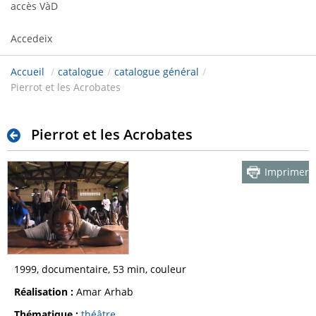
accès VàD
Accedeix
Accueil
/
catalogue
/
catalogue général
/
Pierrot et les Acrobates
Pierrot et les Acrobates
Imprimer
1999, documentaire, 53 min, couleur
Réalisation :
Amar Arhab
Thématique :
théâtre