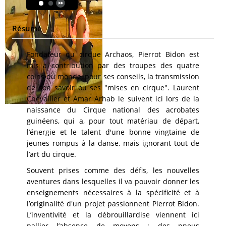
Résumé
Fondateur du cirque Archaos, Pierrot Bidon est
mis à contribution par des troupes des quatre
coins du monde, pour ses conseils, la transmission
de son savoir ou ses "mises en cirque". Laurent
Chevallier et Amar Arhab le suivent ici lors de la
naissance du Cirque national des acrobates
guinéens, qui a, pour tout matériau de départ,
l’énergie et le talent d'une bonne vingtaine de
jeunes rompus à la danse, mais ignorant tout de
l’art du cirque.
Souvent prises comme des défis, les nouvelles
aventures dans lesquelles il va pouvoir donner les
enseignements nécessaires à la spécificité et à
l’originalité d'un projet passionnent Pierrot Bidon.
L’inventivité et la débrouillardise viennent ici
pallier l’absence de moyens : des pneus