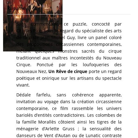
Résumé
Sans commentaire, ce puzzle, concocté par
Charles Picq, sous le regard du spécialiste des arts
de la piste Jean-Michel Guy, livre un panel coloré
des propositions circassiennes contemporaines,
mêlant quelques monstres sacrés du cirque
traditionnel aux maîtres incontestés du Nouveau
Cirque. Ponctué par les loufoqueries des
Nouveaux Nez,
Un Rêve de cirque
porte un regard
poétique et onirique sur les artisans du spectacle
vivant.
Dédale farfelu, sans cohérence apparente,
invitation au voyage dans la création circassienne
contemporaine, ce film rassemble les univers
bariolés d’entités contradictoires. Les colombes de
la famille Morallès côtoient ainsi les tigres de la
ménagerie d’Arlette Gruss ; la sensualité des
danseurs de Vent d’Autan ou de Lunatic contraste