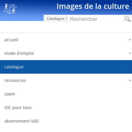
Saut au contenu
Images de la culture
Catalogue
accueil
mode d'emploi
catalogue
ressources
zoom
IDC pour tous
abonnement VàD