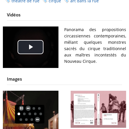
théâtre de rue
cirque
art dans la rue
Vidéos
Panorama des propositions
circassiennes contemporaines,
mêlant quelques monstres
sacrés du cirque traditionnel
Play
aux maîtres incontestés du
Nouveau Cirque.
Video
Images