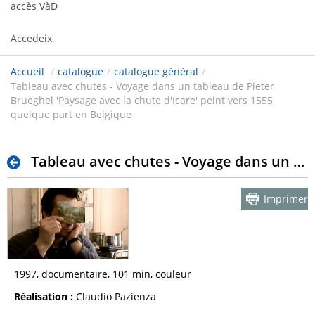
accès VàD
Accedeix
Accueil
/
catalogue
/
catalogue général
/
Tableau avec chutes - Voyage dans un tableau de Pieter
Brueghel 'Paysage avec la chute d'Icare' peint vers 1555
quelque part en Belgique
Tableau avec chutes - Voyage dans un tableau de Pieter Brueghel 'Paysage avec la chute d'Icare' peint vers 1555 quelque part en Belgique
Imprimer
1997, documentaire, 101 min, couleur
Réalisation :
Claudio Pazienza