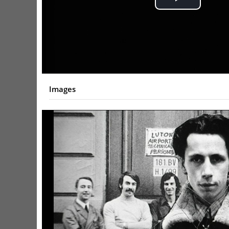
Play
Video
Images