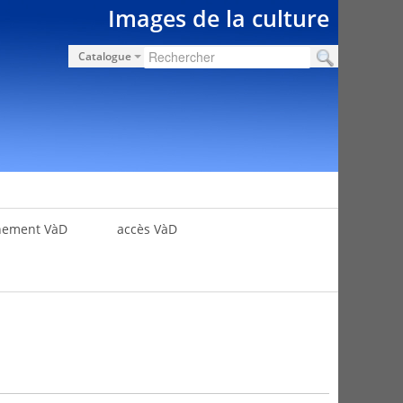
Images de la culture
Catalogue
nement VàD
accès VàD