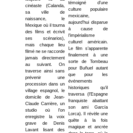
témoigné d’une
cinéaste (Calanda,
culture populaire
sa ville de
mexicaine,
naissance, le
aujourd’hui disparue
Mexique où il tourna
à cause de
des films et écrivit
l’impérialisme
ses scénarios),
culturel américain.
mais chaque lieu
Le film s’apparente
filmé ne se raccorde
finalement à une
jamais directement
sorte de Tombeau
au suivant. On
pour Buñuel autant
traverse ainsi sans
que pour les
prévenir une
événements
procession dans un
historiques qu’il
village espagnol, le
traversa (l’Espagne
domicile de Jean-
franquiste abattant
Claude Carrière, un
son ami García
studio où l’on
Lorca). Il révèle une
enregistre la voix
quête à la fois
grave de Denis
magique et ancrée
Lavant lisant des