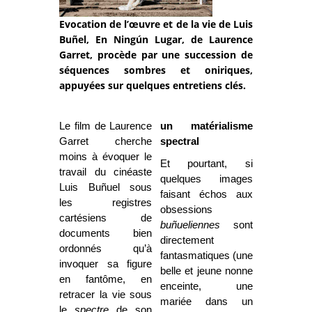
Evocation de l’œuvre et de la vie de Luis
Buñel, En Ningún Lugar, de Laurence
Garret, procède par une succession de
séquences sombres et oniriques,
appuyées sur quelques entretiens clés.
Le film de Laurence
un matérialisme
Garret cherche
spectral
moins à évoquer le
Et pourtant, si
travail du cinéaste
quelques images
Luis Buñuel sous
faisant échos aux
les registres
obsessions
cartésiens de
buñueliennes
sont
documents bien
directement
ordonnés qu’à
fantasmatiques (une
invoquer sa figure
belle et jeune nonne
en fantôme, en
enceinte, une
retracer la vie sous
mariée dans un
le
spectre
de son