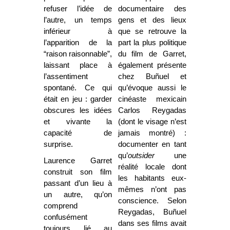
refuser l’idée de
documentaire des
l’autre, un temps
gens et des lieux
inférieur à
que se retrouve la
l’apparition de la
part la plus politique
“raison raisonnable”,
du film de Garret,
laissant place à
également présente
l’assentiment
chez Buñuel et
spontané. Ce qui
qu’évoque aussi le
était en jeu : garder
cinéaste mexicain
obscures les idées
Carlos Reygadas
et vivante la
(dont le visage n’est
capacité de
jamais montré) :
surprise.
documenter en tant
qu’
outsider
une
Laurence Garret
réalité locale dont
construit son film
les habitants eux-
passant d’un lieu à
mêmes n’ont pas
un autre, qu’on
conscience. Selon
comprend
Reygadas, Buñuel
confusément
dans ses films avait
toujours lié au