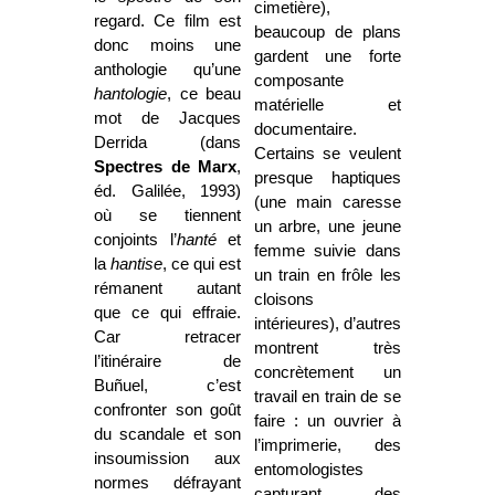
cimetière),
regard. Ce film est
beaucoup de plans
donc moins une
gardent une forte
anthologie qu’une
composante
hantologie
, ce beau
matérielle et
mot de Jacques
documentaire.
Derrida (dans
Certains se veulent
Spectres de Marx
,
presque haptiques
éd. Galilée, 1993)
(une main caresse
où se tiennent
un arbre, une jeune
conjoints l’
hanté
et
femme suivie dans
la
hantise
, ce qui est
un train en frôle les
rémanent autant
cloisons
que ce qui effraie.
intérieures), d’autres
Car retracer
montrent très
l’itinéraire de
concrètement un
Buñuel, c’est
travail en train de se
confronter son goût
faire : un ouvrier à
du scandale et son
l’imprimerie, des
insoumission aux
entomologistes
normes défrayant
capturant des