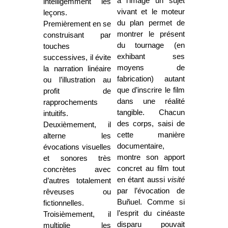
à l’image un sujet
intelligemment les
vivant et le moteur
leçons.
du plan permet de
Premièrement en se
montrer le présent
construisant par
du tournage (en
touches
exhibant ses
successives, il évite
moyens de
la narration linéaire
fabrication) autant
ou l’illustration au
que d’inscrire le film
profit de
dans une réalité
rapprochements
tangible. Chacun
intuitifs.
des corps, saisi de
Deuxièmement, il
cette manière
alterne les
documentaire,
évocations visuelles
montre son apport
et sonores très
concret au film tout
concrètes avec
en étant aussi
visité
d’autres totalement
par l’évocation de
rêveuses ou
Buñuel. Comme si
fictionnelles.
l’esprit du cinéaste
Troisièmement, il
disparu pouvait
multiplie les