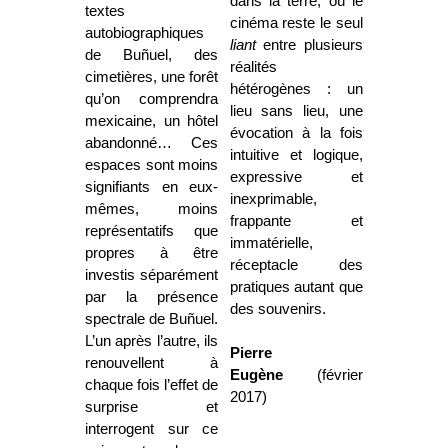
dans la terre, où le
textes
cinéma reste le seul
autobiographiques
liant
entre plusieurs
de Buñuel, des
réalités
cimetières, une forêt
hétérogènes : un
qu’on comprendra
lieu sans lieu, une
mexicaine, un hôtel
évocation à la fois
abandonné… Ces
intuitive et logique,
espaces sont moins
expressive et
signifiants en eux-
inexprimable,
mêmes, moins
frappante et
représentatifs que
immatérielle,
propres à être
réceptacle des
investis séparément
pratiques autant que
par la présence
des souvenirs.
spectrale de Buñuel.
L’un après l’autre, ils
Pierre
renouvellent à
Eugène
(février
chaque fois l’effet de
2017)
surprise et
interrogent sur ce