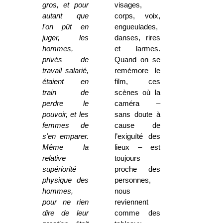
gros, et pour
visages,
autant que
corps, voix,
l'on pût en
engueulades,
juger, les
danses, rires
hommes,
et larmes.
privés de
Quand on se
travail salarié,
remémore le
étaient en
film, ces
train de
scènes où la
perdre le
caméra –
pouvoir, et les
sans doute à
femmes de
cause de
s'en emparer.
l’exiguïté des
Même la
lieux – est
relative
toujours
supériorité
proche des
physique des
personnes,
hommes,
nous
pour ne rien
reviennent
dire de leur
comme des