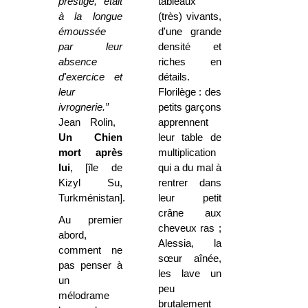
prestige, était
tableaux
à la longue
(très) vivants,
émoussée
d'une grande
par leur
densité et
absence
riches en
d'exercice et
détails.
leur
Florilège : des
ivrognerie.”
petits garçons
Jean Rolin,
apprennent
Un Chien
leur table de
mort après
multiplication
lui
, [île de
qui a du mal à
Kizyl Su,
rentrer dans
Turkménistan].
leur petit
crâne aux
Au premier
cheveux ras ;
abord,
Alessia, la
comment ne
sœur aînée,
pas penser à
les lave un
un
peu
mélodrame
brutalement