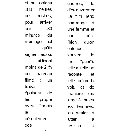
et ont obtenu
guerres, le
180 heures
désœuvrement.
de rushes,
Le film rend
pour arriver
hommage à
aux 80
une femme et
minutes du
une mère
montage final
(bien qu'on
– qu’ils
entende
signent aussi,
souvent le
– utilisant
mot “pute”),
moins de 2 %
telle qu'elle se
du matériau
raconte et
filmé ; un
telle qu'on la
travail
voit, et de
épuisant de
manière plus
leur propre
large à toutes
aveu. Parfois
les femmes,
le
les seules à
déroulement
lutter, à
des
résister, à