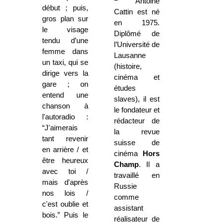
Antoine
début ; puis,
Cattin est né
gros plan sur
en 1975.
le visage
Diplômé de
tendu d’une
l’Université de
femme dans
Lausanne
un taxi, qui se
(histoire,
dirige vers la
cinéma et
gare ; on
études
entend une
slaves), il est
chanson à
le fondateur et
l'autoradio :
rédacteur de
“J'aimerais
la revue
tant revenir
suisse de
en arrière / et
cinéma
Hors
être heureux
Champ
. Il a
avec toi /
travaillé en
mais d'après
Russie
nos lois /
comme
c'est oublie et
assistant
bois.” Puis le
réalisateur de