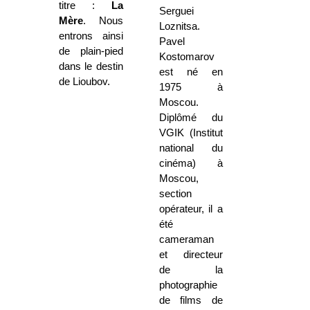
titre :
La
Serguei
Mère
. Nous
Loznitsa.
entrons ainsi
Pavel
de plain-pied
Kostomarov
dans le destin
est né en
de Lioubov.
1975 à
Moscou.
Diplômé du
VGIK (Institut
national du
cinéma) à
Moscou,
section
opérateur, il a
été
cameraman
et directeur
de la
photographie
de films de