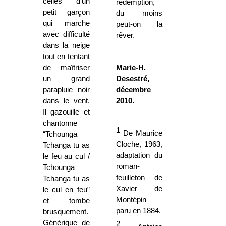
celles d'un
rédemption,
petit garçon
du moins
qui marche
peut-on la
avec difficulté
rêver.
dans la neige
tout en tentant
de maîtriser
Marie-H.
un grand
Desestré,
parapluie noir
décembre
dans le vent.
2010.
Il gazouille et
chantonne
1
De Maurice
“Tchounga
Cloche, 1963,
Tchanga tu as
adaptation du
le feu au cul /
roman-
Tchounga
feuilleton de
Tchanga tu as
Xavier de
le cul en feu”
Montépin
et tombe
paru en 1884.
brusquement.
Générique de
2