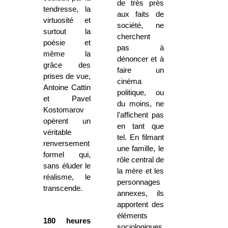
de très près
tendresse, la
aux faits de
virtuosité et
société, ne
surtout la
cherchent
poésie et
pas à
même la
dénoncer et à
grâce des
faire un
prises de vue,
cinéma
Antoine Cattin
politique, ou
et Pavel
du moins, ne
Kostomarov
l'affichent pas
opèrent un
en tant que
véritable
tel. En filmant
renversement
une famille, le
formel qui,
rôle central de
sans éluder le
la mère et les
réalisme, le
personnages
transcende.
annexes, ils
apportent des
éléments
180 heures
sociologiques