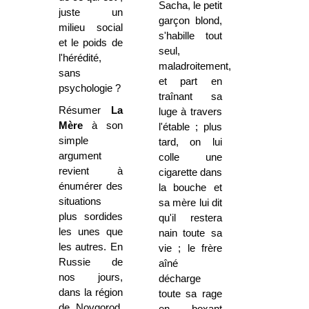
Sacha, le petit
juste un
garçon blond,
milieu social
s'habille tout
et le poids de
seul,
l'hérédité,
maladroitement,
sans
et part en
psychologie ?
traînant sa
Résumer
La
luge à travers
Mère
à son
l'étable ; plus
simple
tard, on lui
argument
colle une
revient à
cigarette dans
énumérer des
la bouche et
situations
sa mère lui dit
plus sordides
qu'il restera
les unes que
nain toute sa
les autres. En
vie ; le frère
Russie de
aîné
nos jours,
décharge
dans la région
toute sa rage
de Novgorod,
en boxant