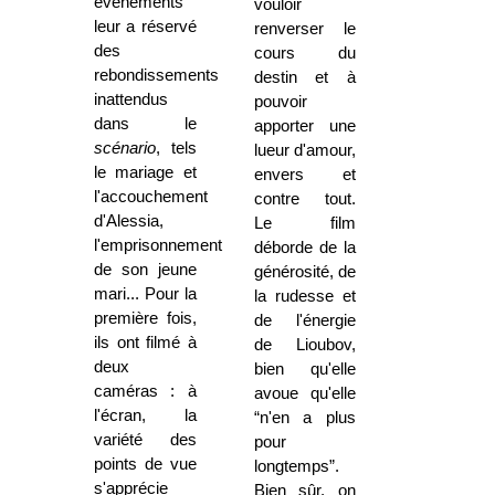
événements
vouloir
leur a réservé
renverser le
des
cours du
rebondissements
destin et à
inattendus
pouvoir
dans le
apporter une
scénario
, tels
lueur d'amour,
le mariage et
envers et
l'accouchement
contre tout.
d'Alessia,
Le film
l'emprisonnement
déborde de la
de son jeune
générosité, de
mari... Pour la
la rudesse et
première fois,
de l'énergie
ils ont filmé à
de Lioubov,
deux
bien qu'elle
caméras : à
avoue qu'elle
l'écran, la
“n'en a plus
variété des
pour
points de vue
longtemps”.
s'apprécie
Bien sûr, on