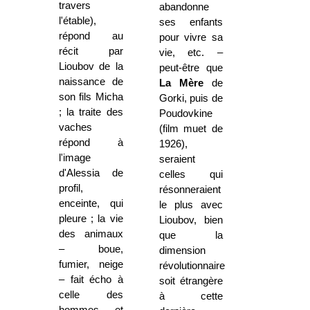
travers
abandonne
l'étable),
ses enfants
répond au
pour vivre sa
récit par
vie, etc. –
Lioubov de la
peut-être que
naissance de
La Mère
de
son fils Micha
Gorki, puis de
; la traite des
Poudovkine
vaches
(film muet de
répond à
1926),
l'image
seraient
d'Alessia de
celles qui
profil,
résonneraient
enceinte, qui
le plus avec
pleure ; la vie
Lioubov, bien
des animaux
que la
– boue,
dimension
fumier, neige
révolutionnaire
– fait écho à
soit étrangère
celle des
à cette
hommes et