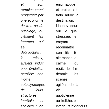
et son
énigmatique
remplacement
et brutale : le
progressif par
train arrivé à
une économie
destination,
de troc ou de
Lioubov court
bricolage, où
sur le quai,
c'étaient les
stressée, en
femmes qui
croyant
se
reconnaître
débrouillaient
son fils. En
le mieux,
alternance au
avaient induit
calme du
une évolution
récit, le film
parallèle, non
déroule les
moins
scènes
cataclysmique,
agitées de la
de leurs
vie
structures
quotidienne
familiales et
au kolkhoze :
sociales : en
intérieurs/extérieurs,