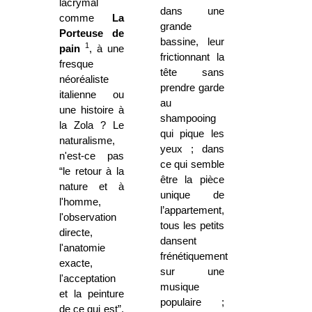
lacrymal
dans une
comme
La
grande
Porteuse
de
bassine, leur
1
pain
, à une
frictionnant la
fresque
tête sans
néoréaliste
prendre garde
italienne ou
au
une histoire à
shampooing
la Zola ? Le
qui pique les
naturalisme,
yeux ; dans
n'est-ce pas
ce qui semble
“le retour à la
être la pièce
nature et à
unique de
l'homme,
l’appartement,
l'observation
tous les petits
directe,
dansent
l'anatomie
frénétiquement
exacte,
sur une
l'acceptation
musique
et la peinture
populaire ;
de ce qui est”,