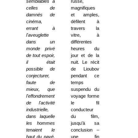
semblables à
russe,
celles de
magnifiques
damnés de
et amples,
cinéma,
défilent à
errant à
travers la
l'aveuglette
vitre, à
dans un
différentes
monde privé
heures du
de tout espoir,
jour et de la
il était
nuit. Le récit
possible de
de Lioubov
conjecturer,
pendant ce
faute de
temps
mieux, que
suspendu du
l'effondrement
voyage forme
de l'activité
le fil
industrielle,
conducteur
dans laquelle
du film,
les hommes
jusqu’à sa
tenaient le
conclusion –
haut du pavé,
une fin