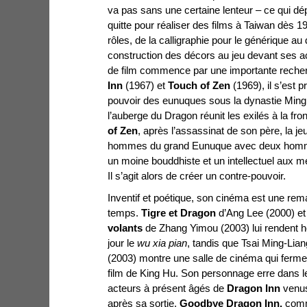
va pas sans une certaine lenteur – ce qui dép
quitte pour réaliser des films à Taiwan dès 19
rôles, de la calligraphie pour le générique au
construction des décors au jeu devant ses a
de film commence par une importante recher
Inn
(1967) et
Touch of Zen
(1969), il s’est
pouvoir des eunuques sous la dynastie Ming.
l’auberge du Dragon réunit les exilés à la fro
of Zen
, après l’assassinat de son père, la je
hommes du grand
Eunuque avec deux homme
un moine bouddhiste et un intellectuel aux
Il s’agit alors de créer un contre-pouvoir.
Inventif et poétique, son cinéma est une rem
temps.
Tigre et Dragon
d’Ang Lee (2000) e
volants
de Zhang Yimou (2003) lui rendent 
jour le
wu xia pian
, tandis que Tsai Ming-Lia
(2003) montre une salle de cinéma qui ferme
film de King Hu. Son personnage erre dans le
acteurs à présent âgés de
Dragon Inn
venus 
après sa sortie.
Goodbye Dragon Inn,
comme