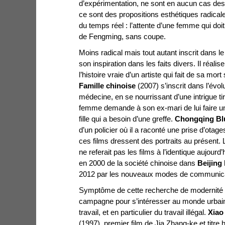
d’expérimentation, ne sont en aucun cas des b
ce sont des propositions esthétiques radicales
du temps réel : l’attente d’une femme qui doi
de Fengming, sans coupe.
Moins radical mais tout autant inscrit dans l
son inspiration dans les faits divers. Il réalis
l’histoire vraie d’un artiste qui fait de sa mo
Famille chinoise
(2007) s’inscrit dans l’évol
médecine, en se nourrissant d’une intrigue tir
femme demande à son ex-mari de lui faire un 
fille qui a besoin d’une greffe.
Chongqing Bl
d’un policier où il a raconté une prise d’ot
ces films dressent des portraits au présent. Le
ne referait pas les films à l’identique aujour
en 2000 de la société chinoise dans
Beijing
2012 par les nouveaux modes de communicat
Symptôme de cette recherche de modernité : 
campagne pour s’intéresser au monde urbain
travail, et en particulier du travail illégal.
Xiao
(1997), premier film de Jia Zhang-ke et tit