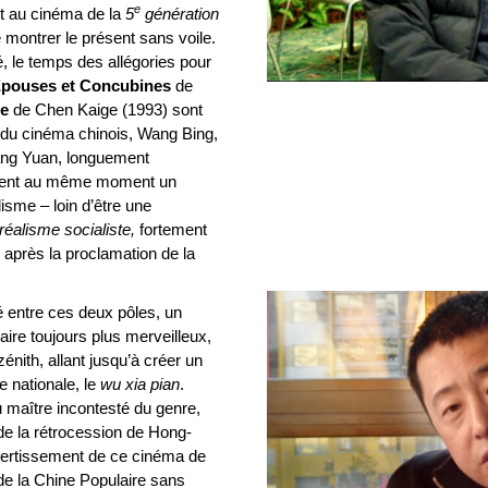
e
t au cinéma de la
5
génération
 montrer le présent sans voile.
é, le temps des allégories pour
pouses et Concubines
de
ne
de Chen Kaige (1993) sont
e du cinéma chinois, Wang Bing,
ang Yuan, longuement
sent au même moment un
lisme – loin d’être une
réalisme socialiste,
fortement
 après la proclamation de la
lé entre ces deux pôles, un
aire toujours plus merveilleux,
énith, allant jusqu’à créer un
e nationale, le
wu xia pian
.
 maître incontesté du genre,
de la rétrocession de Hong-
ivertissement de ce cinéma de
 de la Chine Populaire sans