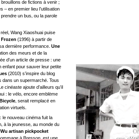
rouillons de fictions à venir ;
 – en premier lieu l’utilisation
t prendre un bus, ou la parole
e réel, Wang Xiaoshuai puise
e
Frozen
(1996) à partir de
rt sa dernière performance.
Une
ution des meurs et de la
ée d’un article de presse : une
enfant pour sauver leur petite
ues
(2010) s’inspire du blog
ages dans un supermarché. Tous
 cinéaste ajoute d’ailleurs qu’il
d’hui : le vélo, encore emblème
 Bicycle
, serait remplacé en
ion virtuels.
le nouveau cinéma fuit la
, à la jeunesse, au monde du
 Wu artisan pickpocket
re hommage à Bresson, est une