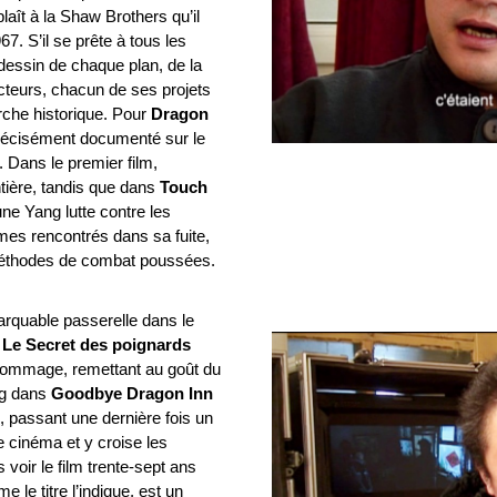
laît à la Shaw Brothers qu’il
67. S’il se prête à tous les
 dessin de chaque plan, de la
cteurs, chacun de ses projets
che historique. Pour
Dragon
 précisément documenté sur le
 Dans le premier film,
ntière, tandis que dans
Touch
une Yang lutte contre les
s rencontrés dans sa fuite,
 méthodes de combat poussées.
arquable passerelle dans le
t
Le Secret des poignards
hommage, remettant au goût du
ng dans
Goodbye Dragon Inn
, passant une dernière fois un
 cinéma et y croise les
voir le film trente-sept ans
 le titre l’indique, est un