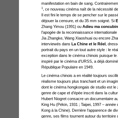
manifestation en bain de sang. Contrairemen
1
, ce nouveau cinéma naît de la nécessité de
Il est fini le temps de se pencher sur le pass
déjouer la censure, et du 35 mm soigné. Si
E
Zhang Yimou (1991) ou
Adieu ma concubi
l’apogée de la reconnaissance international
Jia Zhangke, Wang Xiaoshuai ou encore Zh
interviewés dans
La Chine
et le Réel
, dres
portrait du pays en un tout autre style : le réa
exception dans le cinéma chinois puisque le
inspiré par le cinéma d’URSS, a déjà dominé
République Populaire en 1949.
Le cinéma chinois a en réalité toujours oscil
réalisme toujours plus tranchant et un imagin
dont le cinéma hongkongais de studio est le z
genre de cape et d’épée inscrit dans la cultur
Hubert Niogret consacre un documentaire au
King Hu (Pékin, 1931 ; Taipei, 1997 – année 
Kong à la Chine). Derrière l’apparence de d
genre, ses films tournent autour du territoire