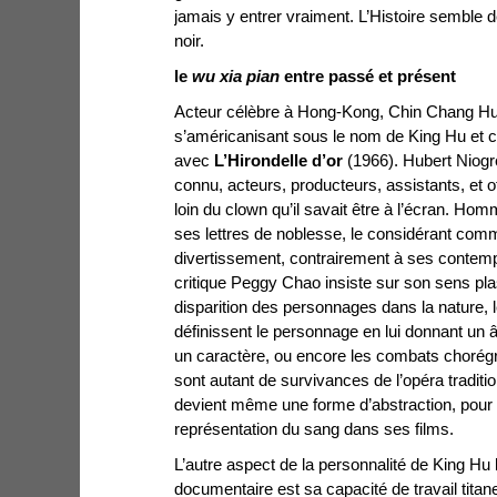
jamais y entrer vraiment. L’Histoire semble 
noir.
le
wu xia pian
entre passé et présent
Acteur célèbre à Hong-Kong, Chin Chang Hu 
s’américanisant sous le nom de King Hu et 
avec
L’Hirondelle d’or
(1966). Hubert Niogre
connu, acteurs, producteurs, assistants, et 
loin du clown qu’il savait être à l’écran. Ho
ses lettres de noblesse, le considérant co
divertissement, contrairement à ses contemp
critique Peggy Chao insiste sur son sens plast
disparition des personnages dans la nature, 
définissent le personnage en lui donnant un 
un caractère, ou encore les combats chor
sont autant de survivances de l’opéra traditi
devient même une forme d’abstraction, pour p
représentation du sang dans ses films.
L’autre aspect de la personnalité de King Hu 
documentaire est sa capacité de travail tita