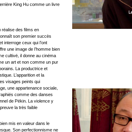
derrière King Hu comme un livre
réalise des films en
connaît son premier succès
t interroge ceux qui l’ont
offre une image de l’homme bien
mme cultivé, il donne au cinéma
mme un art et non comme un pur
orains. La productrice et
ique. L’apparition et la
les visages peints qui
âge, une appartenance sociale,
égraphiés comme des danses
onnel de Pékin. La violence y
reuve la très faible
bien mis en valeur dans le
nesque. Son perfectionnisme ne