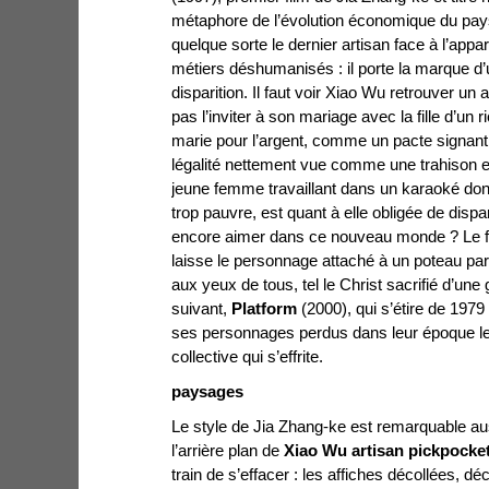
métaphore de l’évolution économique du pay
quelque sorte le dernier artisan face à l’app
métiers déshumanisés : il porte la marque d
disparition. Il faut voir Xiao Wu retrouver un
pas l’inviter à son mariage avec la fille d’un
marie pour l’argent, comme un pacte signant 
légalité nettement vue comme une trahison et
jeune femme travaillant dans un karaoké d
trop pauvre, est quant à elle obligée de disp
encore aimer dans ce nouveau monde ? Le fin
laisse le personnage attaché à un poteau par l
aux yeux de tous, tel le Christ sacrifié d’un
suivant,
Platform
(2000), qui s’étire de 1979
ses personnages perdus dans leur époque l
collective qui s’effrite.
paysages
Le style de Jia Zhang-ke est remarquable aus
l’arrière plan de
Xiao Wu artisan pickpocke
train de s’effacer : les affiches décollées, dé