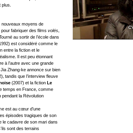
 plus.
les nouveaux moyens de
 pour fabriquer des films
volés
,
ourné au sortir de l’école dans
992) est considéré comme le
entre la fiction et le
éalisme. Il est peu étonnant
re à l’autre avec une grande
 Jia Zhang-ke annonce sur bien
), tandis que l’interview fleuve
noise
(2007) et la fiction
Le
me temps en France, comme
n pendant la Révolution
me est au cœur d’une
des épisodes tragiques de son
 le cadavre de son mari dans
s’ils sont des terrains