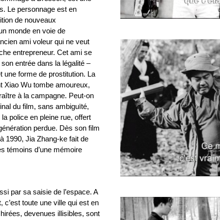
s. Le personnage est en
arition de nouveaux
’un monde en voie de
 ancien ami voleur qui ne veut
 riche entrepreneur. Cet ami se
son entrée dans la légalité –
 une forme de prostitution. La
ont Xiao Wu tombe amoureux,
araître à la campagne. Peut-on
al du film, sans ambiguïté,
a police en pleine rue, offert
e génération perdue. Dès son film
 à 1990, Jia Zhang-ke fait de
es témoins d’une mémoire
si par sa saisie de l’espace. A
t
, c’est toute une ville qui est en
chirées, devenues illisibles, sont