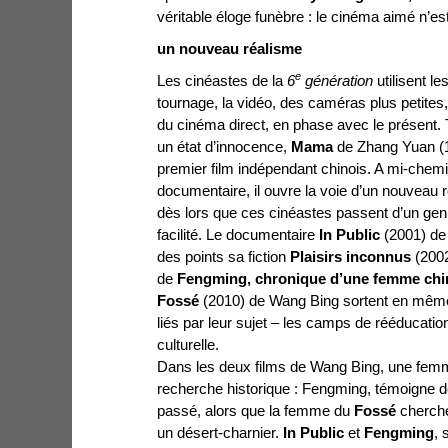
véritable éloge funèbre : le cinéma aimé n’est
un nouveau réalisme
e
Les cinéastes de la
6
génération
utilisent 
tournage, la vidéo, des caméras plus petites,
du cinéma direct, en phase avec le présent. T
un état d’innocence,
Mama
de Zhang Yuan (1
premier film indépendant chinois. A mi-chemin 
documentaire, il ouvre la voie d’un nouveau r
dès lors que ces cinéastes passent d’un gen
facilité. Le documentaire
In Public
(2001) de
des points sa fiction
Plaisirs inconnus
(2002
de
Fengming, chronique d’une femme chi
Fossé
(2010) de Wang Bing sortent en mê
liés par leur sujet – les camps de rééducatio
culturelle.
Dans les deux films de Wang Bing, une fem
recherche historique : Fengming, témoigne 
passé, alors que la femme du
Fossé
cherche
un désert-charnier.
In Public
et
Fengming
, 