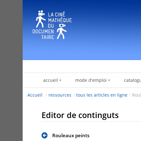
Salta al contigut
accueil
mode d'emploi
catalog
Accueil
/
ressources
/
tous les articles en ligne
/
Rou
Editor de continguts
Rouleaux peints