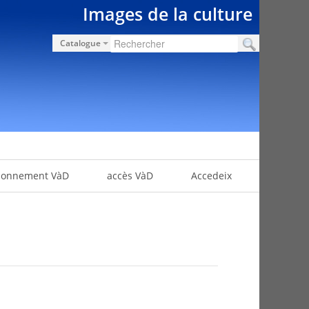
Images de la culture
Catalogue
bonnement VàD
accès VàD
Accedeix