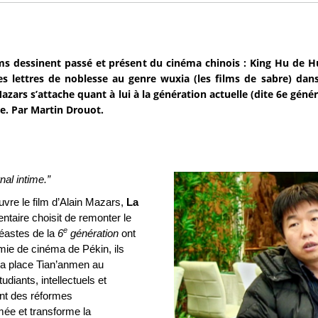
ms dessinent passé et présent du cinéma chinois : King Hu de Hu
s lettres de noblesse au genre wuxia (les films de sabre) dans
azars s’attache quant à lui à la génération actuelle (dite 6e géné
re. Par Martin Drouot.
al intime.”
vre le film d’Alain Mazars,
La
ntaire choisit de remonter le
e
néastes de la
6
génération
ont
mie de cinéma de Pékin, ils
la place Tian’anmen au
diants, intellectuels et
ent des réformes
ée et transforme la