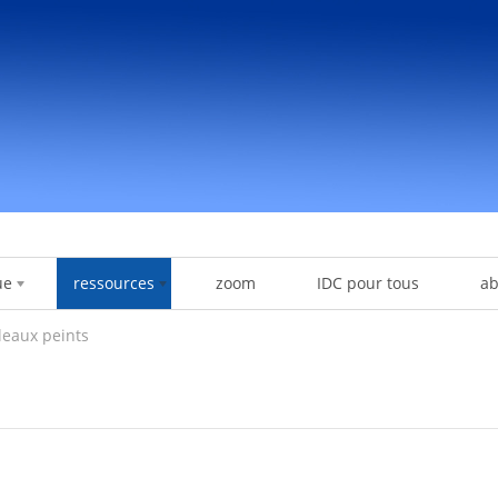
ue
ressources
zoom
IDC pour tous
a
leaux peints