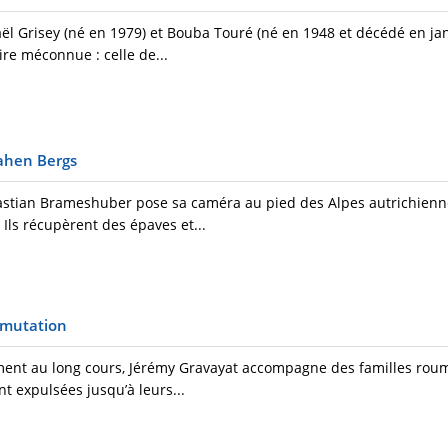
aël Grisey (né en 1979) et Bouba Touré (né en 1948 et décédé en jan
ire méconnue : celle de...
ahen Bergs
tian Brameshuber pose sa caméra au pied des Alpes autrichienne
Ils récupèrent des épaves et...
n mutation
ement au long cours, Jérémy Gravayat accompagne des familles rou
t expulsées jusqu’à leurs...