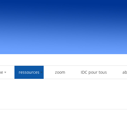
ue
ressources
zoom
IDC pour tous
a