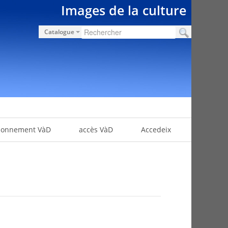
Images de la culture
Catalogue
bonnement VàD
accès VàD
Accedeix