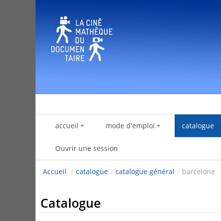
Saut au contenu
accueil
mode d'emploi
catalogue
Ouvrir une session
Accueil
/
catalogue
/
catalogue général
/
barcelone
Catalogue