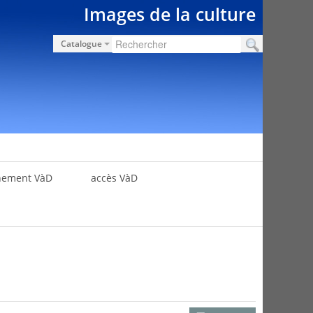
Images de la culture
Catalogue
nement VàD
accès VàD