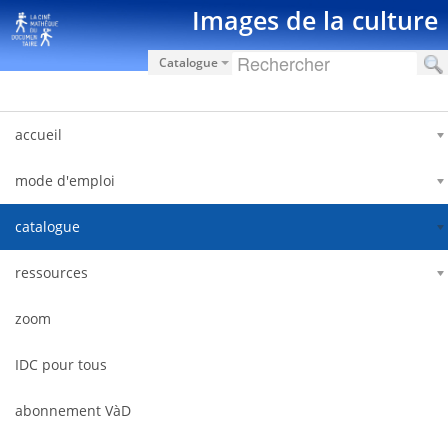
Saut au contenu
Images de la culture
Catalogue
accueil
mode d'emploi
catalogue
ressources
zoom
IDC pour tous
abonnement VàD