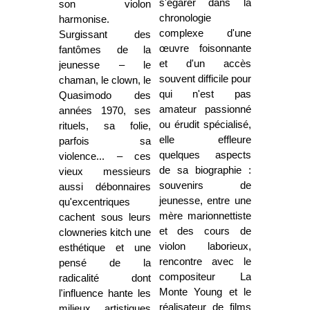
s'égarer dans la
son violon
chronologie
harmonise.
complexe d'une
Surgissant des
œuvre foisonnante
fantômes de la
et d'un accès
jeunesse – le
souvent difficile pour
chaman, le clown, le
qui n'est pas
Quasimodo des
amateur passionné
années 1970, ses
ou érudit spécialisé,
rituels, sa folie,
elle effleure
parfois sa
quelques aspects
violence... – ces
de sa biographie :
vieux messieurs
souvenirs de
aussi débonnaires
jeunesse, entre une
qu'excentriques
mère marionnettiste
cachent sous leurs
et des cours de
clowneries kitch une
violon laborieux,
esthétique et une
rencontre avec le
pensé de la
compositeur La
radicalité dont
Monte Young et le
l'influence hante les
réalisateur de films
milieux artistiques