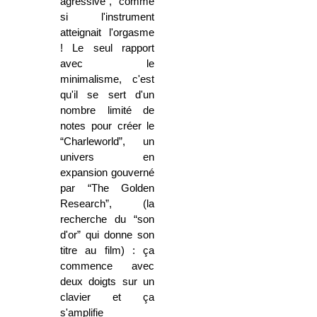
agressive”, comme
si l'instrument
atteignait l'orgasme
! Le seul rapport
avec le
minimalisme, c'est
qu'il se sert d'un
nombre limité de
notes pour créer le
“Charleworld”, un
univers en
expansion gouverné
par “The Golden
Research”, (la
recherche du “son
d'or” qui donne son
titre au film) : ça
commence avec
deux doigts sur un
clavier et ça
s'amplifie