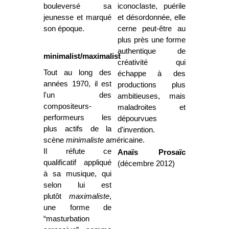
bouleversé sa
iconoclaste, puérile
jeunesse et marqué
et désordonnée, elle
son époque.
cerne peut-être au
plus près une forme
authentique de
minimalist/maximalist
créativité qui
Tout au long des
échappe à des
années 1970, il est
productions plus
l'un des
ambitieuses, mais
compositeurs-
maladroites et
performeurs les
dépourvues
plus actifs de la
d'invention.
scène
minimaliste
américaine.
Il réfute ce
Anaïs Prosaïc
qualificatif appliqué
(décembre 2012)
à sa musique, qui
selon lui est
plutôt
maximaliste
,
une forme de
“masturbation