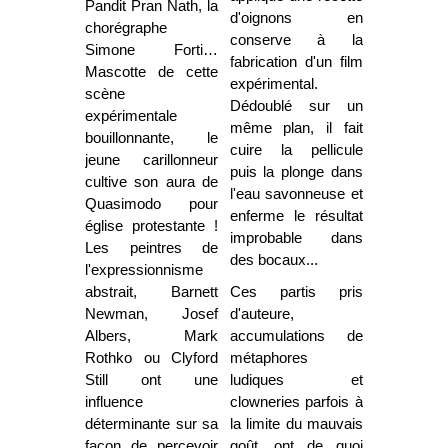
Pandit Pran Nath, la
d'oignons en
chorégraphe
conserve à la
Simone Forti…
fabrication d'un film
Mascotte de cette
expérimental.
scène
Dédoublé sur un
expérimentale
même plan, il fait
bouillonnante, le
cuire la pellicule
jeune carillonneur
puis la plonge dans
cultive son aura de
l'eau savonneuse et
Quasimodo pour
enferme le résultat
église protestante !
improbable dans
Les peintres de
des bocaux...
l'expressionnisme
abstrait, Barnett
Ces partis pris
Newman, Josef
d'auteure,
Albers, Mark
accumulations de
Rothko ou Clyford
métaphores
Still ont une
ludiques et
influence
clowneries parfois à
déterminante sur sa
la limite du mauvais
façon de percevoir
goût, ont de quoi