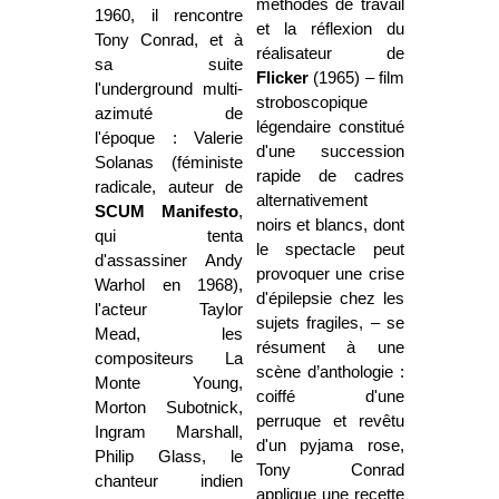
méthodes de travail
1960, il rencontre
et la réflexion du
Tony Conrad, et à
réalisateur de
sa suite
Flicker
(1965) – film
l'underground multi-
stroboscopique
azimuté de
légendaire constitué
l'époque : Valerie
d'une succession
Solanas (féministe
rapide de cadres
radicale, auteur de
alternativement
SCUM Manifesto
,
noirs et blancs, dont
qui tenta
le spectacle peut
d'assassiner Andy
provoquer une crise
Warhol en 1968),
d'épilepsie chez les
l'acteur Taylor
sujets fragiles, – se
Mead, les
résument à une
compositeurs La
scène d’anthologie :
Monte Young,
coiffé d'une
Morton Subotnick,
perruque et revêtu
Ingram Marshall,
d'un pyjama rose,
Philip Glass, le
Tony Conrad
chanteur indien
applique une recette