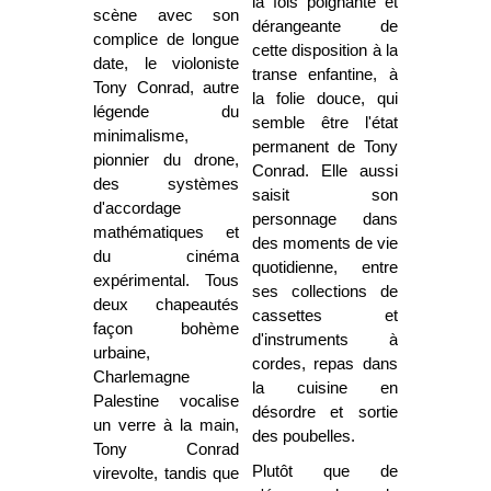
la fois poignante et
scène avec son
dérangeante de
complice de longue
cette disposition à la
date, le violoniste
transe enfantine, à
Tony Conrad, autre
la folie douce, qui
légende du
semble être l'état
minimalisme,
permanent de Tony
pionnier du drone,
Conrad. Elle aussi
des systèmes
saisit son
d'accordage
personnage dans
mathématiques et
des moments de vie
du cinéma
quotidienne, entre
expérimental. Tous
ses collections de
deux chapeautés
cassettes et
façon bohème
d'instruments à
urbaine,
cordes, repas dans
Charlemagne
la cuisine en
Palestine vocalise
désordre et sortie
un verre à la main,
des poubelles.
Tony Conrad
Plutôt que de
virevolte, tandis que