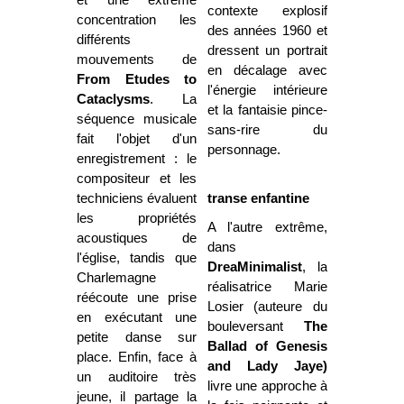
contexte explosif
concentration les
des années 1960 et
différents
dressent un portrait
mouvements de
en décalage avec
From Etudes to
l'énergie intérieure
Cataclysms
. La
et la fantaisie pince-
séquence musicale
sans-rire du
fait l'objet d'un
personnage.
enregistrement : le
compositeur et les
techniciens évaluent
transe enfantine
les propriétés
A l'autre extrême,
acoustiques de
dans
l'église, tandis que
DreaMinimalist
, la
Charlemagne
réalisatrice Marie
réécoute une prise
Losier (auteure du
en exécutant une
bouleversant
The
petite danse sur
Ballad of Genesis
place. Enfin, face à
and Lady Jaye)
un auditoire très
livre une approche à
jeune, il partage la