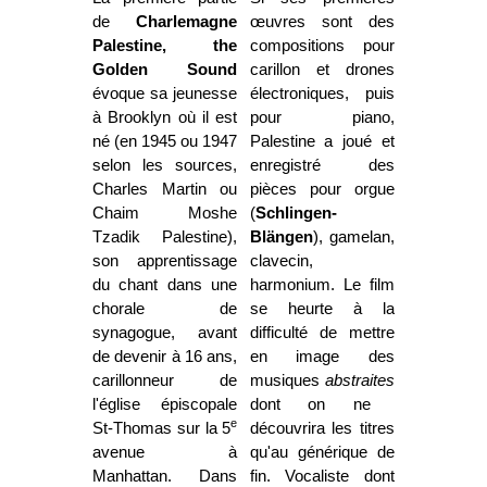
de
Charlemagne
œuvres sont des
Palestine, the
compositions pour
Golden Sound
carillon et drones
évoque sa jeunesse
électroniques, puis
à Brooklyn où il est
pour piano,
né (en 1945 ou 1947
Palestine a joué et
selon les sources,
enregistré des
Charles Martin ou
pièces pour orgue
Chaim Moshe
(
Schlingen-
Tzadik Palestine),
Blängen
), gamelan,
son apprentissage
clavecin,
du chant dans une
harmonium. Le film
chorale de
se heurte à la
synagogue, avant
difficulté de mettre
de devenir à 16 ans,
en image des
carillonneur de
musiques
abstraites
l'église épiscopale
dont on ne
e
St-Thomas sur la 5
découvrira les titres
avenue à
qu'au générique de
Manhattan. Dans
fin. Vocaliste dont