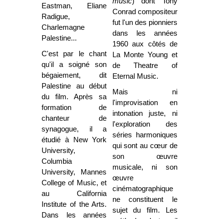
music
) dont Tony
Eastman, Eliane
Conrad compositeur
Radigue,
fut l'un des pionniers
Charlemagne
dans les années
Palestine...
1960 aux côtés de
C'est par le chant
La Monte Young et
qu'il a soigné son
de Theatre of
bégaiement, dit
Eternal Music.
Palestine au début
Mais ni
du film. Après sa
l'improvisation en
formation de
intonation juste, ni
chanteur de
l'exploration des
synagogue, il a
séries harmoniques
étudié à New York
qui sont au cœur de
University,
son œuvre
Columbia
musicale, ni son
University, Mannes
œuvre
College of Music, et
cinématographique
au California
ne constituent le
Institute of the Arts.
sujet du film. Les
Dans les années