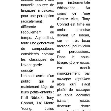
pop instrumentale
nouvelle source de
éthiopienne... Au
langages musicaux
cours de l'une
pour une perception
d'entre elles, Tony
radicalement
Conrad est filmé en
différente de
ombre chinoise
l'écoulement du
devant un rideau,
temps. Aujourd'hui,
sur un très beau
toute une génération
morceau pour violon
de compositeurs
et percussions.
considérés comme
Dans le sous-
les classiques de
titrage,
drone music
l'avant-garde
est traduit
suscite
improprement par
l'enthousiasme d'un
musique répétitive
public qui a
alors qu'il s'agit
maintenant l'âge de
plutôt de
musique
leurs petits-enfants :
de sons continus
Phill Niblock, Tony
(
dream music
Conrad, La Monte
devenue
drone
Young, Julius