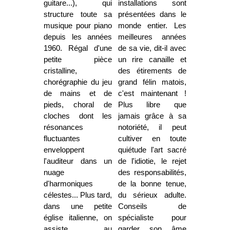
guitare...), qui
installations sont
structure toute sa
présentées dans le
musique pour piano
monde entier. Les
depuis les années
meilleures années
1960. Régal d'une
de sa vie, dit-il avec
petite pièce
un rire canaille et
cristalline,
des étirements de
chorégraphie du jeu
grand félin matois,
de mains et de
c'est maintenant !
pieds, choral de
Plus libre que
cloches dont les
jamais grâce à sa
résonances
notoriété, il peut
fluctuantes
cultiver en toute
enveloppent
quiétude l'art sacré
l'auditeur dans un
de l'idiotie, le rejet
nuage
des responsabilités,
d'harmoniques
de la bonne tenue,
célestes... Plus tard,
du sérieux adulte.
dans une petite
Conseils de
église italienne, on
spécialiste pour
assiste au
garder son âme