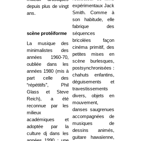
expérimentaux Jack
depuis plus de vingt
Smith. Comme à
ans.
son habitude, elle
fabrique des
scène protéiforme
séquences
bricolées façon
La musique des
cinéma primitif, des
minimalistes des
petites mises en
années 1960-70,
scène burlesques,
oubliée dans les
postsynchronisées :
années 1980 (mis à
chahuts enfantins,
part celle des
déguisements et
“répétitifs”, Phil
travestissements
Glass et Steve
divers, objets en
Reich), a été
mouvement,
reconnue par les
danses saugrenues
milieux
accompagnées de
académiques et
musiques de
adoptée par la
dessins animés,
culture dj dans les
guitare hawaïenne,
années 1990 : une