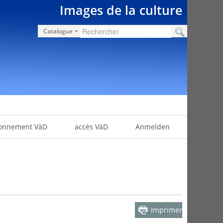
Images de la culture
Catalogue
onnement VàD
accès VàD
Anmelden
Imprimer