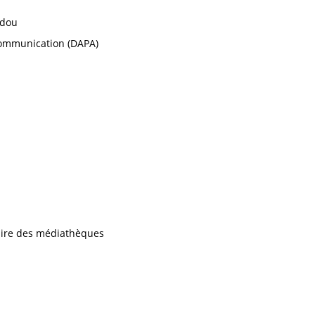
idou
 Communication (DAPA)
iaire des médiathèques