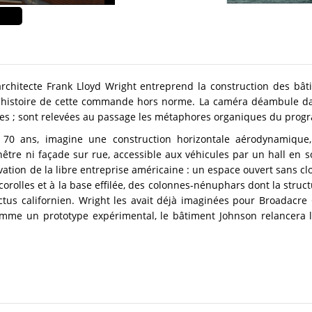
architecte Frank Lloyd Wright entreprend la construction des bâti
l'histoire de cette commande hors norme. La caméra déambule dans
ues ; sont relevées au passage les métaphores organiques du prog
de 70 ans, imagine une construction horizontale aérodynamique
nêtre ni façade sur rue, accessible aux véhicules par un hall en s
ovation de la libre entreprise américaine : un espace ouvert sans clo
rolles et à la base effilée, des colonnes-nénuphars dont la struc
tus californien. Wright les avait déjà imaginées pour Broadacre Ci
me un prototype expérimental, le bâtiment Johnson relancera la c