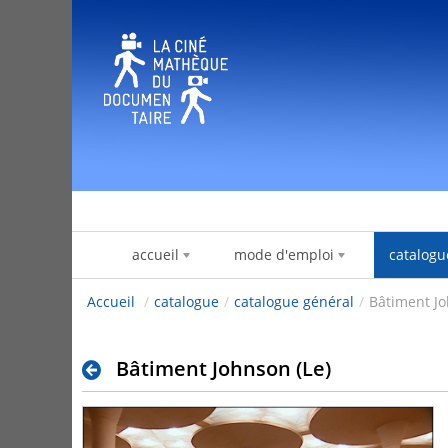
Zum Inhalt wechseln
accueil
mode d'emploi
catalogu
Accueil
/
catalogue
/
catalogue général
/
Bâtiment Jo
Bâtiment Johnson (Le)