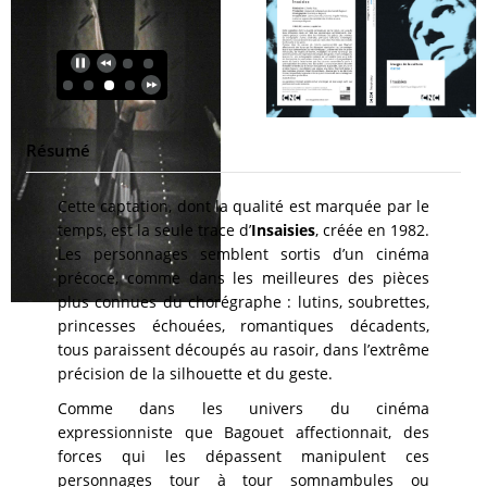
Résumé
Cette captation, dont la qualité est marquée par le
temps, est la seule trace d’
Insaisies
, créée en 1982.
Les personnages semblent sortis d’un cinéma
précoce, comme dans les meilleures des pièces
plus connues du chorégraphe : lutins, soubrettes,
princesses échouées, romantiques décadents,
tous paraissent découpés au rasoir, dans l’extrême
précision de la silhouette et du geste.
Comme dans les univers du cinéma
expressionniste que Bagouet affectionnait, des
forces qui les dépassent manipulent ces
personnages tour à tour somnambules ou