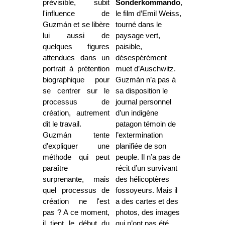
prévisible, subit
Sonderkommando
,
l'influence de
le film d’Emil Weiss,
Guzmán et se libère
tourné dans le
lui aussi de
paysage vert,
quelques figures
paisible,
attendues dans un
désespérément
portrait à prétention
muet d’Auschwitz.
biographique pour
Guzmán n’a pas à
se centrer sur le
sa disposition le
processus de
journal personnel
création, autrement
d’un indigène
dit le travail.
patagon témoin de
Guzmán tente
l’extermination
d'expliquer une
planifiée de son
méthode qui peut
peuple. Il n’a pas de
paraître
récit d’un survivant
surprenante, mais
des hélicoptères
quel processus de
fossoyeurs. Mais il
création ne l'est
a des cartes et des
pas ? A ce moment,
photos, des images
il tient le début du
qui n’ont pas été