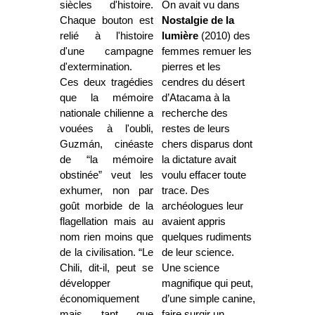
siècles d'histoire.
On avait vu dans
Chaque bouton est
Nostalgie de la
relié à l'histoire
lumière
(2010) des
d'une campagne
femmes remuer les
d'extermination.
pierres et les
Ces deux tragédies
cendres du désert
que la mémoire
d’Atacama à la
nationale chilienne a
recherche des
vouées à l'oubli,
restes de leurs
Guzmán, cinéaste
chers disparus dont
de “la mémoire
la dictature avait
obstinée” veut les
voulu effacer toute
exhumer, non par
trace. Des
goût morbide de la
archéologues leur
flagellation mais au
avaient appris
nom rien moins que
quelques rudiments
de la civilisation. “Le
de leur science.
Chili, dit-il, peut se
Une science
développer
magnifique qui peut,
économiquement
d’une simple canine,
mais tant que
faire surgir un