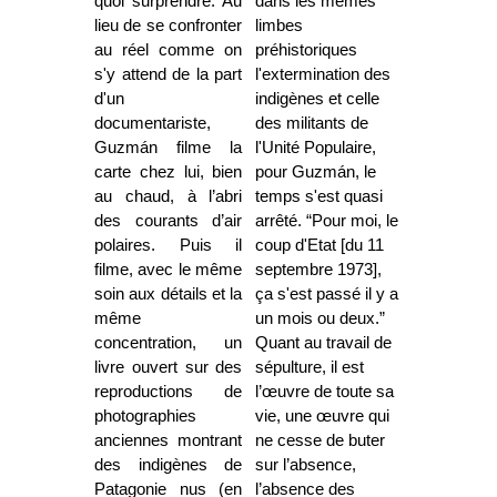
quoi surprendre. Au
dans les mêmes
lieu de se confronter
limbes
au réel comme on
préhistoriques
s'y attend de la part
l'extermination des
d'un
indigènes et celle
documentariste,
des militants de
Guzmán filme la
l'Unité Populaire,
carte chez lui, bien
pour Guzmán, le
au chaud, à l’abri
temps s'est quasi
des courants d’air
arrêté. “Pour moi, le
polaires. Puis il
coup d'Etat [du 11
filme, avec le même
septembre 1973],
soin aux détails et la
ça s'est passé il y a
même
un mois ou deux.”
concentration, un
Quant au travail de
livre ouvert sur des
sépulture, il est
reproductions de
l’œuvre de toute sa
photographies
vie, une œuvre qui
anciennes montrant
ne cesse de buter
des indigènes de
sur l’absence,
Patagonie nus (en
l’absence des