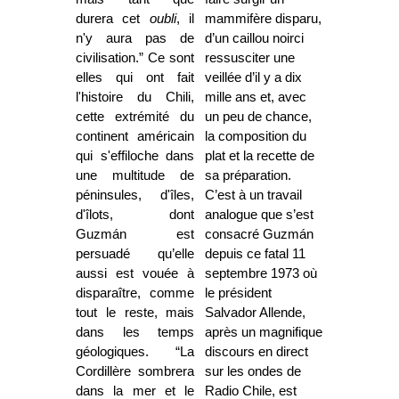
durera cet
oubli
, il
mammifère disparu,
n'y aura pas de
d’un caillou noirci
civilisation.” Ce sont
ressusciter une
elles qui ont fait
veillée d’il y a dix
l'histoire du Chili,
mille ans et, avec
cette extrémité du
un peu de chance,
continent américain
la composition du
qui s'effiloche dans
plat et la recette de
une multitude de
sa préparation.
péninsules, d'îles,
C’est à un travail
d'îlots, dont
analogue que s’est
Guzmán est
consacré Guzmán
persuadé qu’elle
depuis ce fatal 11
aussi est vouée à
septembre 1973 où
disparaître, comme
le président
tout le reste, mais
Salvador Allende,
dans les temps
après un magnifique
géologiques. “La
discours en direct
Cordillère sombrera
sur les ondes de
dans la mer et le
Radio Chile, est