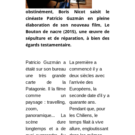
obstinément, Boris Nicot saisit le
cinéaste Patricio Guzmán en pleine
élaboration de son nouveau film, Le
Bouton de nacre (2015), une œuvre de
sépulture et de réparation, à bien des
égards testamentaire.
Patricio Guzmán a
La première a
étalé sur son bureau
commencé il y a
une très grande
deux siècles avec
carte de la
l'arrivée des
Patagonie. Il la filme
Européens, la
comme un
seconde date d'il y a
paysage : travelling,
quarante ans.
zoom,
Pendant que, pour
panoramique... La
les Chiliens, le
scène dure
temps filait à vive
longtemps et a de
allure, engloutissant