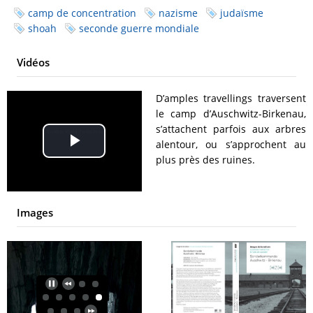
camp de concentration
nazisme
judaïsme
shoah
seconde guerre mondiale
Vidéos
D’amples travellings traversent
le camp d’Auschwitz-Birkenau,
s’attachent parfois aux arbres
alentour, ou s’approchent au
Play
plus près des ruines.
Video
Images