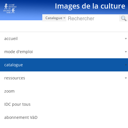
Saut au contenu
Images de la culture
Catalogue
accueil
mode d'emploi
catalogue
ressources
zoom
IDC pour tous
abonnement VàD