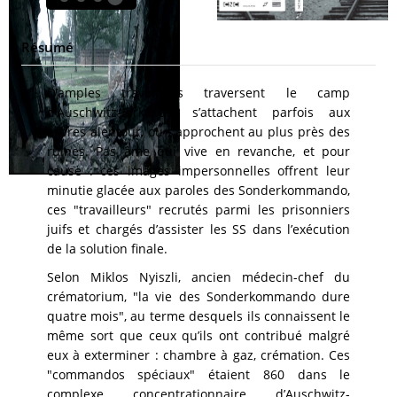
Résumé
D’amples travellings traversent le camp
d’Auschwitz-Birkenau, s’attachent parfois aux
arbres alentour, ou s’approchent au plus près des
ruines. Pas âme qui vive en revanche, et pour
cause : ces images impersonnelles offrent leur
minutie glacée aux paroles des Sonderkommando,
ces "travailleurs" recrutés parmi les prisonniers
juifs et chargés d’assister les SS dans l’exécution
de la solution finale.
Selon Miklos Nyiszli, ancien médecin-chef du
crématorium, "la vie des Sonderkommando dure
quatre mois", au terme desquels ils connaissent le
même sort que ceux qu’ils ont contribué malgré
eux à exterminer : chambre à gaz, crémation. Ces
"commandos spéciaux" étaient 860 dans le
complexe concentrationnaire d’Auschwitz-