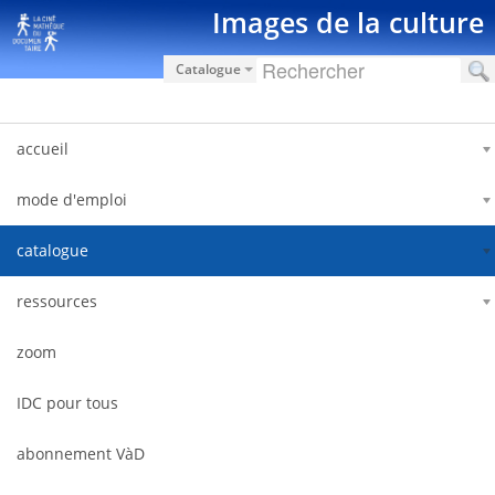
Saut au contenu
Images de la culture
Catalogue
accueil
mode d'emploi
catalogue
ressources
zoom
IDC pour tous
abonnement VàD