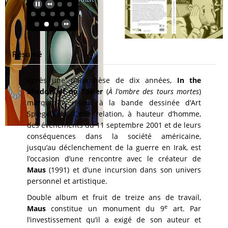
Résumé
Après une parenthèse de dix années,
In the
Shadow of no Tower
(
À l’ombre des tours mortes
)
marque le retour à la bande dessinée d’Art
Spiegelman. Cette relation, à hauteur d’homme,
des événements du 11 septembre 2001 et de leurs
conséquences dans la société américaine,
jusqu’au déclenchement de la guerre en Irak, est
l’occasion d’une rencontre avec le créateur de
Maus
(1991) et d’une incursion dans son univers
personnel et artistique.
Double album et fruit de treize ans de travail,
e
Maus
constitue un monument du 9
art. Par
l’investissement qu’il a exigé de son auteur et