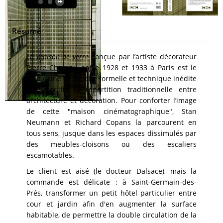
Résumé
La
maison de verre
conçue par l’artiste décorateur
Pierre Chareau entre 1928 et 1933 à Paris est le
fruit d’une recherche formelle et technique inédite
qui modifie la répartition traditionnelle entre
architecture et décoration. Pour conforter l’image
de cette "maison cinématographique", Stan
Neumann et Richard Copans la parcourent en
tous sens, jusque dans les espaces dissimulés par
des meubles-cloisons ou des escaliers
escamotables.
Le client est aisé (le docteur Dalsace), mais la
commande est délicate : à Saint-Germain-des-
Prés, transformer un petit hôtel particulier entre
cour et jardin afin d'en augmenter la surface
habitable, de permettre la double circulation de la