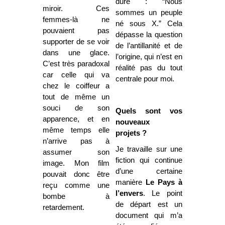
dure : “Nous
miroir. Ces
sommes un peuple
femmes-là ne
né sous X.” Cela
pouvaient pas
dépasse la question
supporter de se voir
de l’antillanité et de
dans une glace.
l’origine, qui n’est en
C’est très paradoxal
réalité pas du tout
car celle qui va
centrale pour moi.
chez le coiffeur a
tout de même un
souci de son
Quels sont vos
apparence, et en
nouveaux
même temps elle
projets ?
n’arrive pas à
Je travaille sur une
assumer son
fiction qui continue
image. Mon film
d’une certaine
pouvait donc être
manière
Le Pays à
reçu comme une
l’envers
. Le point
bombe à
de départ est un
retardement.
document qui m’a