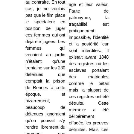
au contraire. En tout
âge et leur valeur.
cas, je ne voulais
Faute de
pas que le film place
patronyme, la
le spectateur en
traçabilité est
position de juger
pratiquement
ces femmes qui ont
impossible, l’identité
déjà été jugées. Les
et la postérité leur
femmes qui
sont interdites. Il
venaient au jardin
existait avant 1848
n’étaient qu’une
des registres où les
trentaine sur les 230
esclaves portaient
détenues que
des matricules
comptait la prison
comme le bétail
de Rennes à cette
mais la plupart de
époque, et
ces registres ont été
bizarrement,
détruits. Cette
beaucoup de
mémoire a été
détenues ignoraient
délibérément
qu’on pouvait s’y
effacée, les preuves
rendre librement du
détruites. Mais ces
moment que