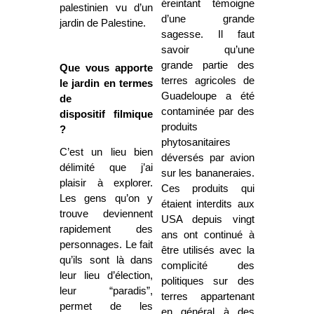
éreintant témoigne
palestinien vu d’un
d’une grande
jardin de Palestine.
sagesse. Il faut
savoir qu’une
grande partie des
Que vous apporte
terres agricoles de
le jardin en termes
Guadeloupe a été
de
contaminée par des
dispositif filmique
produits
?
phytosanitaires
C’est un lieu bien
déversés par avion
délimité que j’ai
sur les bananeraies.
plaisir à explorer.
Ces produits qui
Les gens qu’on y
étaient interdits aux
trouve deviennent
USA depuis vingt
rapidement des
ans ont continué à
personnages. Le fait
être utilisés avec la
qu’ils sont là dans
complicité des
leur lieu d’élection,
politiques sur des
leur “paradis”,
terres appartenant
permet de les
en général à des