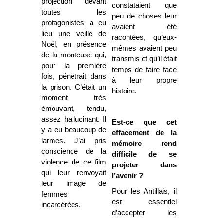
projection devant
constataient que
toutes les
peu de choses leur
protagonistes a eu
avaient été
lieu une veille de
racontées, qu’eux-
Noël, en présence
mêmes avaient peu
de la monteuse qui,
transmis et qu’il était
pour la première
temps de faire face
fois, pénétrait dans
à leur propre
la prison. C’était un
histoire.
moment très
émouvant, tendu,
assez hallucinant. Il
Est-ce que cet
y a eu beaucoup de
effacement de la
larmes. J’ai pris
mémoire rend
conscience de la
difficile de se
violence de ce film
projeter dans
qui leur renvoyait
l’avenir ?
leur image de
Pour les Antillais, il
femmes
est essentiel
incarcérées.
d’accepter les