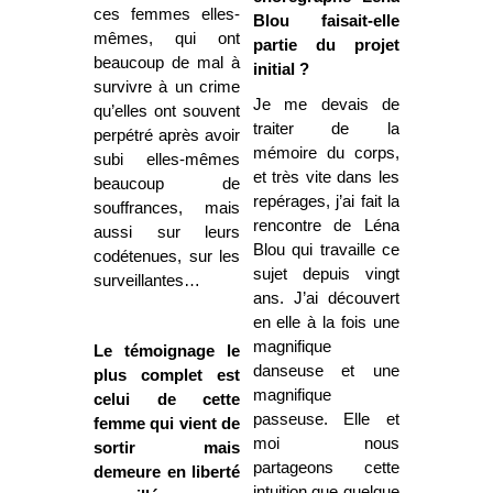
ces femmes elles-
Blou faisait-elle
mêmes, qui ont
partie du projet
beaucoup de mal à
initial ?
survivre à un crime
Je me devais de
qu’elles ont souvent
traiter de la
perpétré après avoir
mémoire du corps,
subi elles-mêmes
et très vite dans les
beaucoup de
repérages, j’ai fait la
souffrances, mais
rencontre de Léna
aussi sur leurs
Blou qui travaille ce
codétenues, sur les
sujet depuis vingt
surveillantes…
ans. J’ai découvert
en elle à la fois une
magnifique
Le témoignage le
danseuse et une
plus complet est
magnifique
celui de cette
passeuse. Elle et
femme qui vient de
moi nous
sortir mais
partageons cette
demeure en liberté
intuition que quelque