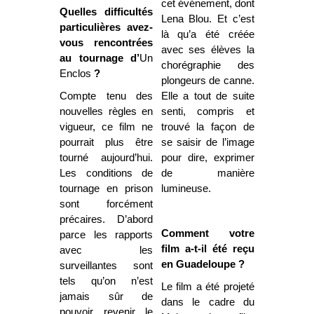
cet événement, dont
Quelles difficultés
Lena Blou. Et c’est
particulières avez-
là qu’a été créée
vous rencontrées
avec ses élèves la
au tournage d’
Un
chorégraphie des
Enclos
?
plongeurs de canne.
Compte tenu des
Elle a tout de suite
nouvelles règles en
senti, compris et
vigueur, ce film ne
trouvé la façon de
pourrait plus être
se saisir de l’image
tourné aujourd’hui.
pour dire, exprimer
Les conditions de
de manière
tournage en prison
lumineuse.
sont forcément
précaires. D’abord
Comment votre
parce les rapports
film a-t-il été reçu
avec les
en Guadeloupe ?
surveillantes sont
tels qu’on n’est
Le film a été projeté
jamais sûr de
dans le cadre du
pouvoir revenir le