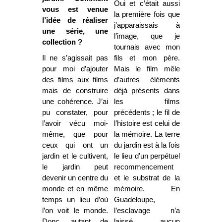
Oui et c’était aussi
vous est venue
la première fois que
l’idée de réaliser
j’apparaissais à
une série, une
l’image, que je
collection ?
tournais avec mon
Il ne s’agissait pas
fils et mon père.
pour moi d’ajouter
Mais le film mêle
des films aux films
d’autres éléments
mais de construire
déjà présents dans
une cohérence. J’ai
les films
pu constater, pour
précédents ; le fil de
l’avoir vécu moi-
l’histoire est celui de
même, que pour
la mémoire. La terre
ceux qui ont un
du jardin est à la fois
jardin et le cultivent,
le lieu d’un perpétuel
le jardin peut
recommencement
devenir un centre du
et le substrat de la
monde et en même
mémoire. En
temps un lieu d’où
Guadeloupe,
l’on voit le monde.
l’esclavage n’a
Donc, autant de
laissé aucun