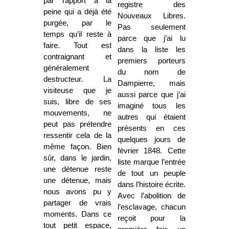
par rapport à la
registre des
peine qui a déjà été
Nouveaux Libres.
purgée, par le
Pas seulement
temps qu’il reste à
parce que j’ai lu
faire. Tout est
dans la liste les
contraignant et
premiers porteurs
généralement
du nom de
destructeur. La
Dampierre, mais
visiteuse que je
aussi parce que j’ai
suis, libre de ses
imaginé tous les
mouvements, ne
autres qui étaient
peut pas prétendre
présents en ces
ressentir cela de la
quelques jours de
même façon. Bien
février 1848. Cette
sûr, dans le jardin,
liste marque l’entrée
une détenue reste
de tout un peuple
une détenue, mais
dans l’histoire écrite.
nous avons pu y
Avec l’abolition de
partager de vrais
l’esclavage, chacun
moments. Dans ce
reçoit pour la
tout petit espace,