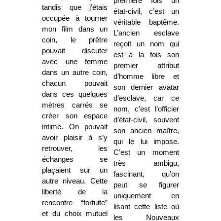
première fois un
tandis que j’étais
état-civil, c’est un
occupée à tourner
véritable baptême.
mon film dans un
L’ancien esclave
coin, le prêtre
reçoit un nom qui
pouvait discuter
est à la fois son
avec une femme
premier attribut
dans un autre coin,
d’homme libre et
chacun pouvait
son dernier avatar
dans ces quelques
d’esclave, car ce
mètres carrés se
nom, c’est l’officier
créer son espace
d’état-civil, souvent
intime. On pouvait
son ancien maître,
avoir plaisir à s’y
qui le lui impose.
retrouver, les
C’est un moment
échanges se
très ambigu,
plaçaient sur un
fascinant, qu’on
autre niveau. Cette
peut se figurer
liberté de la
uniquement en
rencontre “fortuite”
lisant cette liste où
et du choix mutuel
les Nouveaux