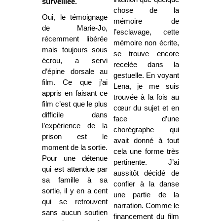
surveillée.
chose de la
Oui, le témoignage
mémoire de
de Marie-Jo,
l’esclavage, cette
récemment libérée
mémoire non écrite,
mais toujours sous
se trouve encore
écrou, a servi
recelée dans la
d’épine dorsale au
gestuelle. En voyant
film. Ce que j’ai
Lena, je me suis
appris en faisant ce
trouvée à la fois au
film c’est que le plus
cœur du sujet et en
difficile dans
face d’une
l’expérience de la
chorégraphe qui
prison est le
avait donné à tout
moment de la sortie.
cela une forme très
Pour une détenue
pertinente. J’ai
qui est attendue par
aussitôt décidé de
sa famille à sa
confier à la danse
sortie, il y en a cent
une partie de la
qui se retrouvent
narration. Comme le
sans aucun soutien
financement du film