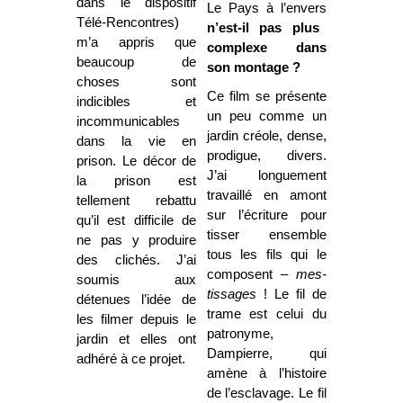
dans le dispositif
Le Pays à l’envers
Télé-Rencontres)
n’est-il pas plus
m’a appris que
complexe dans
beaucoup de
son montage ?
choses sont
Ce film se présente
indicibles et
un peu comme un
incommunicables
jardin créole, dense,
dans la vie en
prodigue, divers.
prison. Le décor de
J’ai longuement
la prison est
travaillé en amont
tellement rebattu
sur l’écriture pour
qu’il est difficile de
tisser ensemble
ne pas y produire
tous les fils qui le
des clichés. J’ai
composent –
mes-
soumis aux
tissages
! Le fil de
détenues l’idée de
trame est celui du
les filmer depuis le
patronyme,
jardin et elles ont
Dampierre, qui
adhéré à ce projet.
amène à l’histoire
de l’esclavage. Le fil