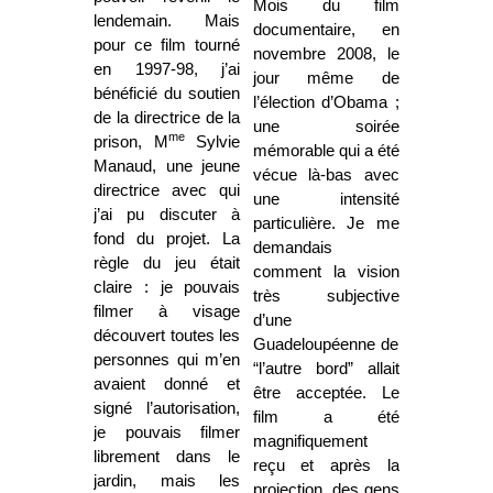
Mois du film
lendemain. Mais
documentaire, en
pour ce film tourné
novembre 2008, le
en 1997-98, j’ai
jour même de
bénéficié du soutien
l’élection d’Obama ;
de la directrice de la
une soirée
me
prison, M
Sylvie
mémorable qui a été
Manaud, une jeune
vécue là-bas avec
directrice avec qui
une intensité
j’ai pu discuter à
particulière. Je me
fond du projet. La
demandais
règle du jeu était
comment la vision
claire : je pouvais
très subjective
filmer à visage
d’une
découvert toutes les
Guadeloupéenne de
personnes qui m’en
“l’autre bord” allait
avaient donné et
être acceptée. Le
signé l’autorisation,
film a été
je pouvais filmer
magnifiquement
librement dans le
reçu et après la
jardin, mais les
projection, des gens