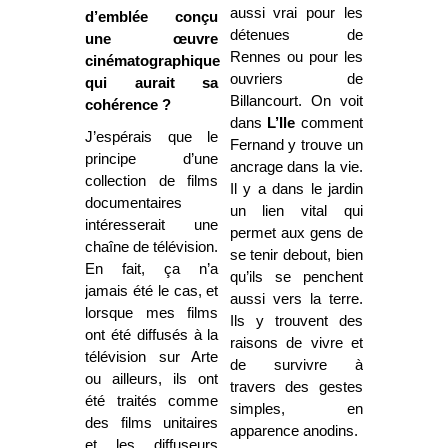
aussi vrai pour les
d’emblée conçu
détenues de
une œuvre
Rennes ou pour les
cinématographique
ouvriers de
qui aurait sa
Billancourt. On voit
cohérence ?
dans
L’Ile
comment
J’espérais que le
Fernand y trouve un
principe d’une
ancrage dans la vie.
collection de films
Il y a dans le jardin
documentaires
un lien vital qui
intéresserait une
permet aux gens de
chaîne de télévision.
se tenir debout, bien
En fait, ça n’a
qu’ils se penchent
jamais été le cas, et
aussi vers la terre.
lorsque mes films
Ils y trouvent des
ont été diffusés à la
raisons de vivre et
télévision sur Arte
de survivre à
ou ailleurs, ils ont
travers des gestes
été traités comme
simples, en
des films unitaires
apparence anodins.
et les diffuseurs