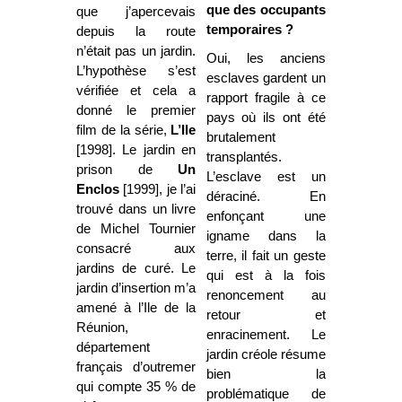
que des occupants
que j’apercevais
temporaires ?
depuis la route
n’était pas un jardin.
Oui, les anciens
L’hypothèse s’est
esclaves gardent un
vérifiée et cela a
rapport fragile à ce
donné le premier
pays où ils ont été
film de la série,
L’Ile
brutalement
[1998]. Le jardin en
transplantés.
prison de
Un
L’esclave est un
Enclos
[1999], je l’ai
déraciné. En
trouvé dans un livre
enfonçant une
de Michel Tournier
igname dans la
consacré aux
terre, il fait un geste
jardins de curé. Le
qui est à la fois
jardin d’insertion m’a
renoncement au
amené à l’Ile de la
retour et
Réunion,
enracinement. Le
département
jardin créole résume
français d’outremer
bien la
qui compte 35 % de
problématique de