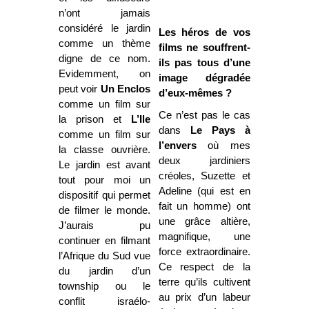
n’ont jamais
considéré le jardin
Les héros de vos
comme un thème
films ne souffrent-
digne de ce nom.
ils pas tous d’une
Evidemment, on
image dégradée
peut voir
Un Enclos
d’eux-mêmes ?
comme un film sur
Ce n’est pas le cas
la prison et
L’Ile
dans
Le Pays à
comme un film sur
l’envers
où mes
la classe ouvrière.
deux jardiniers
Le jardin est avant
créoles, Suzette et
tout pour moi un
Adeline (qui est en
dispositif qui permet
fait un homme) ont
de filmer le monde.
une grâce altière,
J’aurais pu
magnifique, une
continuer en filmant
force extraordinaire.
l’Afrique du Sud vue
Ce respect de la
du jardin d’un
terre qu’ils cultivent
township ou le
au prix d’un labeur
conflit israélo-