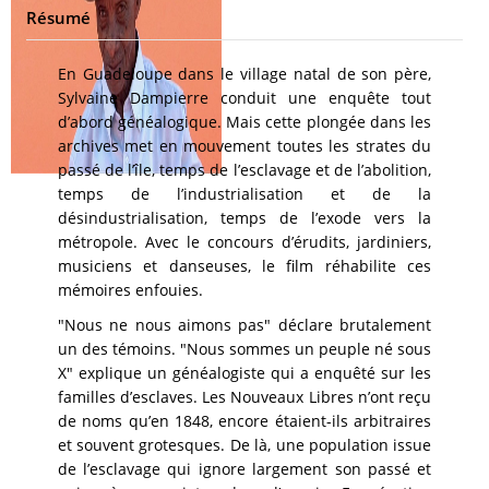
Résumé
En Guadeloupe dans le village natal de son père,
Sylvaine Dampierre conduit une enquête tout
d’abord généalogique. Mais cette plongée dans les
archives met en mouvement toutes les strates du
passé de l’île, temps de l’esclavage et de l’abolition,
temps de l’industrialisation et de la
désindustrialisation, temps de l’exode vers la
métropole. Avec le concours d’érudits, jardiniers,
musiciens et danseuses, le film réhabilite ces
mémoires enfouies.
"Nous ne nous aimons pas" déclare brutalement
un des témoins. "Nous sommes un peuple né sous
X" explique un généalogiste qui a enquêté sur les
familles d’esclaves. Les Nouveaux Libres n’ont reçu
de noms qu’en 1848, encore étaient-ils arbitraires
et souvent grotesques. De là, une population issue
de l’esclavage qui ignore largement son passé et