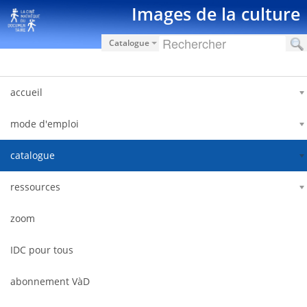
Saut au contenu
Images de la culture
Catalogue
accueil
mode d'emploi
catalogue
ressources
zoom
IDC pour tous
abonnement VàD