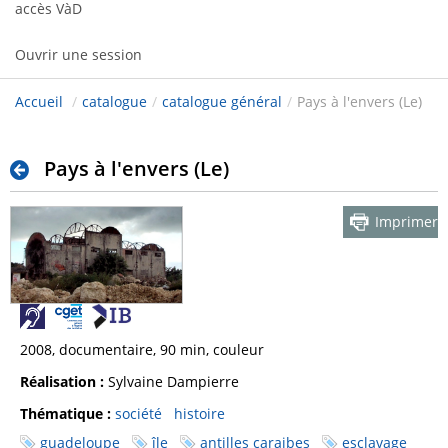
accès VàD
Ouvrir une session
Accueil
/
catalogue
/
catalogue général
/
Pays à l'envers (Le)
Pays à l'envers (Le)
Imprimer
2008, documentaire, 90 min, couleur
Réalisation :
Sylvaine Dampierre
Thématique :
société
histoire
guadeloupe
île
antilles caraibes
esclavage