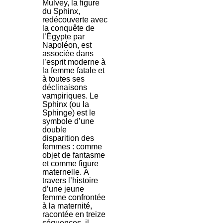
Mulvey, la figure
du Sphinx,
redécouverte avec
la conquête de
l’Égypte par
Napoléon, est
associée dans
l’esprit moderne à
la femme fatale et
à toutes ses
déclinaisons
vampiriques. Le
Sphinx (ou la
Sphinge) est le
symbole d’une
double
disparition des
femmes : comme
objet de fantasme
et comme figure
maternelle. À
travers l’histoire
d’une jeune
femme confrontée
à la maternité,
racontée en treize
séquences, il