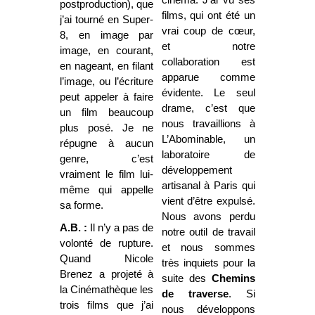
postproduction), que
films, qui ont été un
j’ai tourné en Super-
vrai coup de cœur,
8, en image par
et notre
image, en courant,
collaboration est
en nageant, en filant
apparue comme
l’image, ou l’écriture
évidente. Le seul
peut appeler à faire
drame, c’est que
un film beaucoup
nous travaillions à
plus posé. Je ne
L’Abominable, un
répugne à aucun
laboratoire de
genre, c’est
développement
vraiment le film lui-
artisanal à Paris qui
même qui appelle
vient d’être expulsé.
sa forme.
Nous avons perdu
A.B. :
Il n’y a pas de
notre outil de travail
volonté de rupture.
et nous sommes
Quand Nicole
très inquiets pour la
Brenez a projeté à
suite des
Chemins
la Cinémathèque les
de traverse
. Si
trois films que j’ai
nous développons