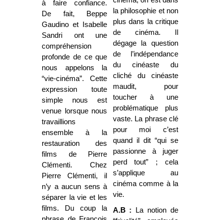
à faire confiance.
la philosophie et non
De fait, Beppe
plus dans la critique
Gaudino et Isabelle
de cinéma. Il
Sandri ont une
dégage la question
compréhension
de l’indépendance
profonde de ce que
du cinéaste du
nous appelons la
cliché du cinéaste
“vie-cinéma”. Cette
maudit, pour
expression toute
toucher à une
simple nous est
problématique plus
venue lorsque nous
vaste. La phrase clé
travaillions
pour moi c’est
ensemble à la
quand il dit “qui se
restauration des
passionne à juger
films de Pierre
perd tout” ; cela
Clémenti. Chez
s’applique au
Pierre Clémenti, il
cinéma comme à la
n’y a aucun sens à
vie.
séparer la vie et les
films. Du coup la
A.B :
La notion de
phrase de François