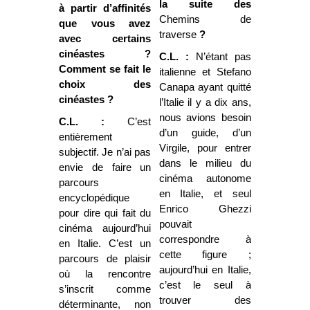
la suite des
à partir d’affinités
Chemins de
que vous avez
traverse
?
avec certains
cinéastes ?
C.L. :
N’étant pas
Comment se fait le
italienne et Stefano
choix des
Canapa ayant quitté
cinéastes ?
l’Italie il y a dix ans,
nous avions besoin
C.L. :
C’est
d’un guide, d’un
entièrement
Virgile, pour entrer
subjectif. Je n’ai pas
dans le milieu du
envie de faire un
cinéma autonome
parcours
en Italie, et seul
encyclopédique
Enrico Ghezzi
pour dire qui fait du
pouvait
cinéma aujourd’hui
correspondre à
en Italie. C’est un
cette figure ;
parcours de plaisir
aujourd’hui en Italie,
où la rencontre
c’est le seul à
s’inscrit comme
trouver des
déterminante, non