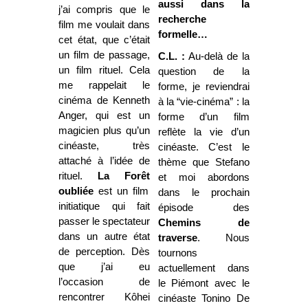
aussi dans la
j’ai compris que le
recherche
film me voulait dans
formelle…
cet état, que c’était
un film de passage,
C.L. :
Au-delà de la
un film rituel. Cela
question de la
me rappelait le
forme, je reviendrai
cinéma de Kenneth
à la “vie-cinéma” : la
Anger, qui est un
forme d’un film
magicien plus qu’un
reflète la vie d’un
cinéaste, très
cinéaste. C’est le
attaché à l’idée de
thème que Stefano
rituel.
La Forêt
et moi abordons
oubliée
est un film
dans le prochain
initiatique qui fait
épisode des
passer le spectateur
Chemins de
dans un autre état
traverse
. Nous
de perception. Dès
tournons
que j’ai eu
actuellement dans
l’occasion de
le Piémont avec le
rencontrer Kôhei
cinéaste Tonino De