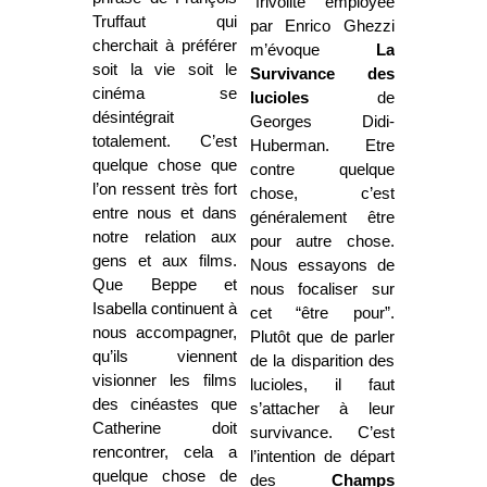
“frivolité” employée
Truffaut qui
par Enrico Ghezzi
cherchait à préférer
m’évoque
La
soit la vie soit le
Survivance
des
cinéma se
lucioles
de
désintégrait
Georges Didi-
totalement. C’est
Huberman. Etre
quelque chose que
contre quelque
l’on ressent très fort
chose, c’est
entre nous et dans
généralement être
notre relation aux
pour autre chose.
gens et aux films.
Nous essayons de
Que Beppe et
nous focaliser sur
Isabella continuent à
cet “être pour”.
nous accompagner,
Plutôt que de parler
qu’ils viennent
de la disparition des
visionner les films
lucioles, il faut
des cinéastes que
s’attacher à leur
Catherine doit
survivance. C’est
rencontrer, cela a
l’intention de départ
quelque chose de
des
Champs