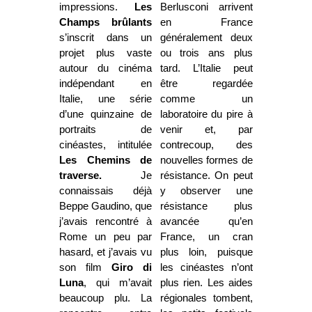
impressions.
Les
Berlusconi arrivent
Champs brûlants
en France
s’inscrit dans un
généralement deux
projet plus vaste
ou trois ans plus
autour du cinéma
tard. L’Italie peut
indépendant en
être regardée
Italie, une série
comme un
d’une quinzaine de
laboratoire du pire à
portraits de
venir et, par
cinéastes, intitulée
contrecoup, des
Les Chemins de
nouvelles formes de
traverse.
Je
résistance. On peut
connaissais déjà
y observer une
Beppe Gaudino, que
résistance plus
j’avais rencontré à
avancée qu’en
Rome un peu par
France, un cran
hasard, et j’avais vu
plus loin, puisque
son film
Giro di
les cinéastes n’ont
Luna
, qui m’avait
plus rien. Les aides
beaucoup plu. La
régionales tombent,