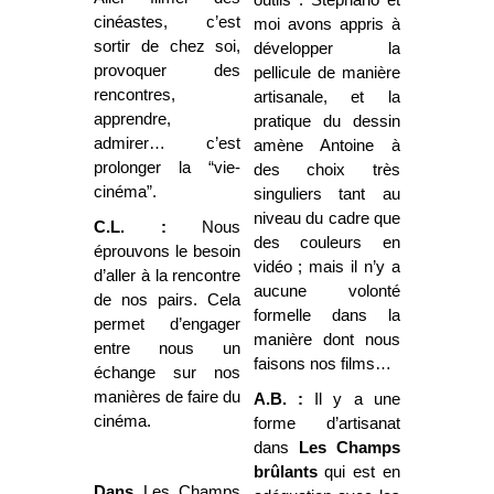
cinéastes, c’est
moi avons appris à
sortir de chez soi,
développer la
provoquer des
pellicule de manière
rencontres,
artisanale, et la
apprendre,
pratique du dessin
admirer… c’est
amène Antoine à
prolonger la “vie-
des choix très
cinéma”.
singuliers tant au
niveau du cadre que
C.L. :
Nous
des couleurs en
éprouvons le besoin
vidéo ; mais il n’y a
d’aller à la rencontre
aucune volonté
de nos pairs. Cela
formelle dans la
permet d’engager
manière dont nous
entre nous un
faisons nos films…
échange sur nos
manières de faire du
A.B. :
Il y a une
cinéma.
forme d’artisanat
dans
Les Champs
brûlants
qui est en
Dans
Les Champs