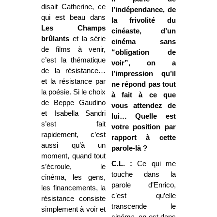
disait Catherine, ce
l’indépendance, de
qui est beau dans
la frivolité du
Les Champs
cinéaste, d’un
brûlants
et la série
cinéma sans
de films à venir,
“obligation de
c’est la thématique
voir”, on a
de la résistance…
l’impression qu’il
et la résistance par
ne répond pas tout
la poésie. Si le choix
à fait à ce que
de Beppe Gaudino
vous attendez de
et Isabella Sandri
lui… Quelle est
s’est fait
votre position par
rapidement, c’est
rapport à cette
aussi qu’à un
parole-là ?
moment, quand tout
C.L. :
Ce qui me
s’écroule, le
touche dans la
cinéma, les gens,
parole d’Enrico,
les financements, la
c’est qu’elle
résistance consiste
transcende le
simplement à voir et
cinéma, on est dans