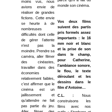
moins vus, nous
monde son cinéma.
avions envie de
réaliser de grandes
fictions. Cette envie
Vos deux films
se heurte à de
suivent des partis
nombreuses
pris formels assez
difficultés dont celle
importants : le 16
de gérer l’attente
mm noir et blanc
n’est pas la
et la prise de son
moindre. Prendre sa
dans le champ,
caméra, aller filmer
pour Catherine,
des cinéastes,
l’ambiance sonore,
travailler dans des
le flou, le texte
économies
déroulant et les
relativement faibles,
dessins dans le
c’est affirmer que le
film d’Antoine…
cinéma est un
jaillissement et
C.L. :
Nous
qu’attendre ne fait
construisons les
pas partie du jeu.
films avec nos
Aller filmer des
outils : Stephano et