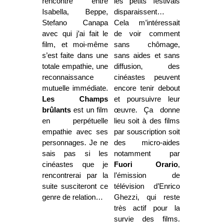
rencontre entre
les petits festivals
Isabella, Beppe,
disparaissent…
Stefano Canapa
Cela m’intéressait
avec qui j’ai fait le
de voir comment
film, et moi-même
sans chômage,
s’est faite dans une
sans aides et sans
totale empathie, une
diffusion, des
reconnaissance
cinéastes peuvent
mutuelle immédiate.
encore tenir debout
Les Champs
et poursuivre leur
brûlants
est un film
œuvre. Ça donne
en perpétuelle
lieu soit à des films
empathie avec ses
par souscription soit
personnages. Je ne
des micro-aides
sais pas si les
notamment par
cinéastes que je
Fuori Orario
,
rencontrerai par la
l’émission de
suite susciteront ce
télévision d’Enrico
genre de relation…
Ghezzi, qui reste
très actif pour la
survie des films.