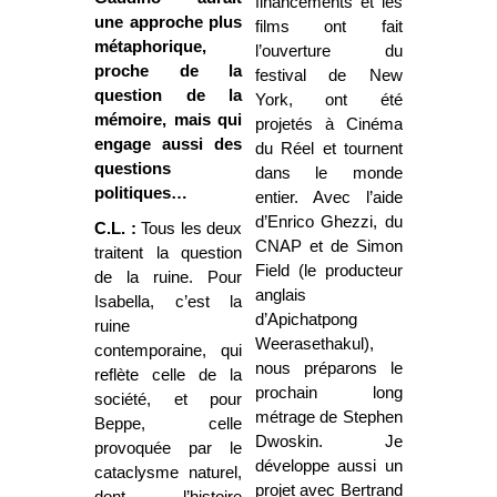
financements et les
une approche plus
films ont fait
métaphorique,
l’ouverture du
proche de la
festival de New
question de la
York, ont été
mémoire, mais qui
projetés à Cinéma
engage aussi des
du Réel et tournent
questions
dans le monde
politiques…
entier. Avec l’aide
d’Enrico Ghezzi, du
C.L. :
Tous les deux
CNAP et de Simon
traitent la question
Field (le producteur
de la ruine. Pour
anglais
Isabella, c’est la
d’Apichatpong
ruine
Weerasethakul),
contemporaine, qui
nous préparons le
reflète celle de la
prochain long
société, et pour
métrage de Stephen
Beppe, celle
Dwoskin. Je
provoquée par le
développe aussi un
cataclysme naturel,
projet avec Bertrand
dont l’histoire