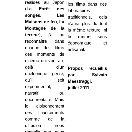
réalisés au Japon
les films dans des
(
La Forêt
des
laboratoires
songes
,
Les
traditionnels, cela
Maisons de feu
,
La
n’aura plus du tout
Montagne
de la
la même texture, ni
terreur
), j’ai pu
le même sens
reconnaître dans
économique et
chacun des films
artisanal.
des moments de
cinéma qui vont au-
delà d’un
Propos recueillis
quelconque genre,
par Sylvain
qu’il soit
Maestraggi,
expérimental,
juillet 2011.
narratif ou
documentaire. Mais
le cloisonnement
des financements
comme de la
diffusion nous
rappelle que nous