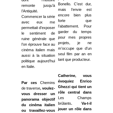
Bonello. C’est dur,
remonte jusqu’à
mais l’envie est
l’Antiquité.
encore bien plus
Commencer la série
forte que
avec eux me
l’abattement. Pour
permettait d’exposer
garder du temps
le sentiment de
pour mes propres
ruine générale que
projets, je ne
l’on éprouve face au
m’occupe que d’un
cinéma italien mais
seul film par an en
aussi à la situation
tant que producteur.
politique aujourd’hui
en Italie.
Catherine, vous
évoquiez Enrico
Par ces
Chemins
Ghezzi qui tient un
de traverse
, voulez-
rôle central dans
vous dresser un
Les Champs
panorama objectif
brûlants
. Va-t-il
du cinéma italien
jouer un rôle dans
ou travaillez-vous