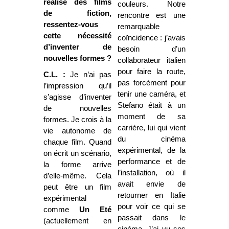
réalisé des films
couleurs. Notre
de fiction,
rencontre est une
ressentez-vous
remarquable
cette nécessité
coïncidence : j’avais
d’inventer de
besoin d’un
nouvelles formes ?
collaborateur italien
pour faire la route,
C.L. :
Je n’ai pas
pas forcément pour
l’impression qu’il
tenir une caméra, et
s’agisse d’inventer
Stefano était à un
de nouvelles
moment de sa
formes. Je crois à la
carrière, lui qui vient
vie autonome de
du cinéma
chaque film. Quand
expérimental, de la
on écrit un scénario,
performance et de
la forme arrive
l’installation, où il
d’elle-même. Cela
avait envie de
peut être un film
retourner en Italie
expérimental
pour voir ce qui se
comme
Un Eté
passait dans le
(actuellement en
cinéma. J’ai vu ses