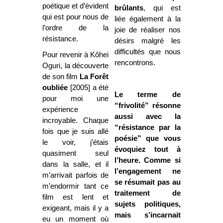
poétique et d’évident
brûlants
, qui est
qui est pour nous de
liée également à la
l’ordre de la
joie de réaliser nos
résistance.
désirs malgré les
difficultés que nous
Pour revenir à Kôhei
rencontrons.
Oguri, la découverte
de son film
La Forêt
oubliée
[2005] a été
Le terme de
pour moi une
“frivolité” résonne
expérience
aussi avec la
incroyable. Chaque
“résistance par la
fois que je suis allé
poésie” que vous
le voir, j’étais
évoquiez tout à
quasiment seul
l’heure. Comme si
dans la salle, et il
l’engagement ne
m’arrivait parfois de
se résumait pas au
m’endormir tant ce
traitement de
film est lent et
sujets politiques,
exigeant, mais il y a
mais s’incarnait
eu un moment où