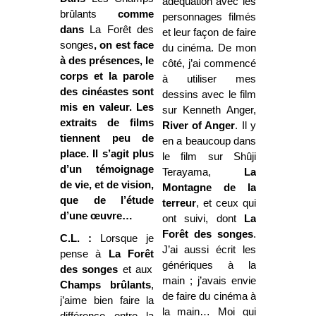
adéquation avec les
brûlants
comme
personnages filmés
dans
La Forêt des
et leur façon de faire
songes
, on est face
du cinéma. De mon
à des présences, le
côté, j’ai commencé
corps et la parole
à utiliser mes
des cinéastes sont
dessins avec le film
mis en valeur. Les
sur Kenneth Anger,
extraits de films
River of Anger
. Il y
tiennent peu de
en a beaucoup dans
place. Il s’agit plus
le film sur Shûji
d’un témoignage
Terayama,
La
de vie, et de vision,
Montagne
de la
que de l’étude
terreur
, et ceux qui
d’une œuvre…
ont suivi, dont
La
Forêt
des songes
.
C.L. :
Lorsque je
J’ai aussi écrit les
pense à
La Forêt
génériques à la
des songes
et aux
main ; j’avais envie
Champs brûlants
,
de faire du cinéma à
j’aime bien faire la
la main… Moi qui
différence entre la