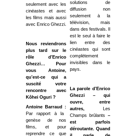
solutions de
seulement avec les
diffusion non
cinéastes et avec
seulement à la
les films mais aussi
télévision, mais
avec Enrico Ghezzi.
dans des festivals. Il
est le seul à faire le
lien entre des
Nous reviendrons
cinéastes qui sont
plus tard sur le
complètement
rôle d’Enrico
invisibles dans le
Ghezzi… Pour
pays.
vous Antoine,
qu’est-ce qui a
suscité votre
La parole d’Enrico
rencontre avec
Ghezzi – qui
Kôhei Oguri ?
ouvre, entre
Antoine Barraud :
autres,
Les
Par rapport à la
Champs brûlants
–
genèse de nos
est parfois
films, et pour
déroutante. Quand
reprendre ce que
il parle de