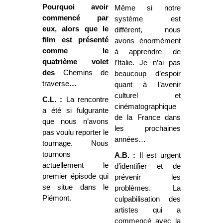
Pourquoi avoir
Même si notre
commencé par
système est
eux, alors que le
différent, nous
film est présenté
avons énormément
comme le
à apprendre de
quatrième volet
l’Italie. Je n’ai pas
des
Chemins de
beaucoup d’espoir
traverse
…
quant à l’avenir
culturel et
C.L. :
La rencontre
cinématographique
a été si fulgurante
de la France dans
que nous n’avons
les prochaines
pas voulu reporter le
années…
tournage. Nous
tournons
A.B. :
Il est urgent
actuellement le
d’identifier et de
premier épisode qui
prévenir les
se situe dans le
problèmes. La
Piémont.
culpabilisation des
artistes qui a
commencé avec la