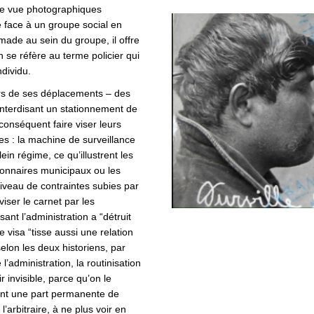
de vue photographiques
ive face à un groupe social en
made au sein du groupe, il offre
’on se réfère au terme policier qui
ndividu.
lors de ses déplacements – des
interdisant un stationnement de
onséquent faire viser leurs
res : la machine de surveillance
ein régime, ce qu’illustrent les
tionnaires municipaux ou les
veau de contraintes subies par
iser le carnet par les
ant l’administration a “détruit
e visa “tisse aussi une relation
elon les deux historiens, par
l’administration, la routinisation
r invisible, parce qu’on le
ient une part permanente de
l’arbitraire, à ne plus voir en