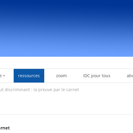
e
ressources
zoom
IDC pour tous
ab
ut discriminant : la preuve par le carnet
arnet