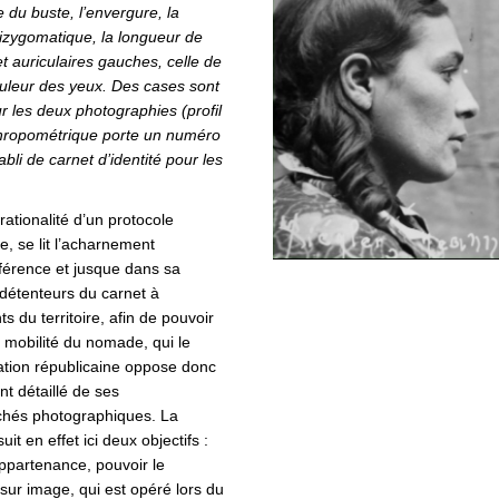
e du buste, l’envergure, la
 bizygomatique, la longueur de
et auriculaires gauches, celle de
ouleur des yeux. Des cases sont
r les deux photographies (profil
hropométrique porte un numéro
abli de carnet d’identité pour les
rationalité d’un protocole
e, se lit l’acharnement
fférence et jusque dans sa
es détenteurs du carnet à
ts du territoire, afin de pouvoir
a mobilité du nomade, qui le
ration républicaine oppose donc
ent détaillé de ses
ichés photographiques. La
it en effet ici deux objectifs :
appartenance, pouvoir le
sur image, qui est opéré lors du