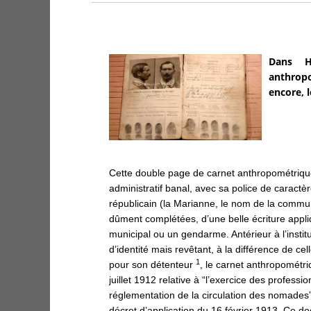
Dans Hi
anthropo
encore, 
Cette double page de carnet anthropométrique
administratif banal, avec sa police de caractèr
républicain (la Marianne, le nom de la commu
dûment complétées, d’une belle écriture appli
municipal ou un gendarme. Antérieur à l’institu
d’identité mais revêtant, à la différence de cel
1
pour son détenteur
, le carnet anthropométri
juillet 1912 relative à “l’exercice des professi
réglementation de la circulation des nomades
décret d’application du 16 février 1913. Ce do