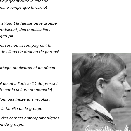
e voyageant avec le chef de
en même temps que le carnet
tituant la famille ou le groupe
 produisent, des modifications
 groupe ;
es personnes accompagnant le
 des liens de droit ou de parenté
riage, de divorce et de décès
décrit à l’article 14 du présent
e sur la voiture du nomade] ;
ont pas treize ans révolus ;
la famille ou le groupe ;
re des carnets anthropométriques
ou du groupe.