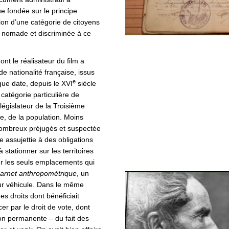
ue fondée sur le principe
ation d’une catégorie de citoyens
e nomade et discriminée à ce
nt le réalisateur du film a
e nationalité française, issus
e
ue date, depuis le XVI
siècle
 catégorie particulière de
législateur de la Troisième
e, de la population. Moins
nombreux préjugés et suspectée
e assujettie à des obligations
stationner sur les territoires
r les seuls emplacements qui
arnet anthropométrique
, un
ur véhicule. Dans le même
es droits dont bénéficiait
r par le droit de vote, dont
tion permanente – du fait des