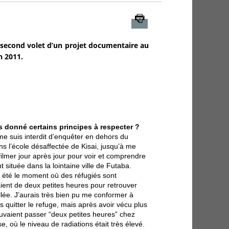
Imprimer
, second volet d’un projet documentaire au
n 2011.
s donné certains principes à respecter ?
me suis interdit d’enquêter en dehors du
s l’école désaffectée de Kisai, jusqu’à me
 filmer jour après jour pour voir et comprendre
t située dans la lointaine ville de Futaba.
a été le moment où des réfugiés sont
aient de deux petites heures pour retrouver
llée. J’aurais très bien pu me conformer à
 quitter le refuge, mais après avoir vécu plus
pouvaient passer “deux petites heures” chez
 où le niveau de radiations était très élevé.