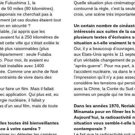
ale Fukushima 1, le
Quelle situation plus cinématogr
de 50 miles (80 kilomètres).
contourné la règle, c’est la seule
japonais ne cherchait pas à
crois, une scène très importante
ement (et ces doutes étaient tout
t-on en sécurité ?
Un certain nombre de cinéast
able, j’ai appris que les
intéressés aux suites de la 
 avaient fui à 250 kilomètres de
plusieurs textes d’écrivains s
 cette ville qui s’était exilée le
situation a-t-elle vraiment le 
té plus raisonnables (plus
Oui, il y a beaucoup d’ouvrages
u département : seule Futaba
aux Etats-Unis après le 11 sept
o. Pour moi, ils avaient eu
d’un véritable changement de p
était installée avec 1400
“après-guerre”. Pour ma part, à
ctée. Comme une arche de Noé
l’accident nucléaire, va dans le 
contraints de vivre dans des
l’impression qu’il n’y a pas as
considère les tensions qui pers
ur faire un film. Mais il fallait
avec la Chine, la Corée du Sud 
ec application. Qui plus est, eu
sommes un peuple qui ne tire a
e nucléaire, il fallait y
as d’un seul film, mais de toute
Dans les années 1970, Noriaki
Minamata pour en filmer les h
Aujourd’hui, la radioactivité 
es toutes été bienveillantes
situation vous semble-t-elle 
face à votre caméra ?
contemporain ?
aimer ou détester les caméras.
Le fait que la radioactivité soi