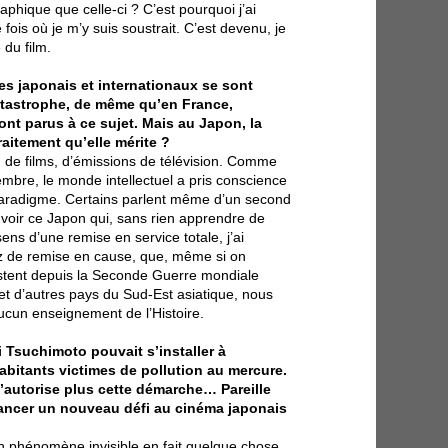
aphique que celle-ci ? C’est pourquoi j’ai
 fois où je m’y suis soustrait. C’est devenu, je
 du film.
es japonais et internationaux se sont
catastrophe, de même qu’en France,
ont parus à ce sujet. Mais au Japon, la
traitement qu’elle mérite ?
, de films, d’émissions de télévision. Comme
embre, le monde intellectuel a pris conscience
aradigme. Certains parlent même d’un second
 voir ce Japon qui, sans rien apprendre de
sens d’une remise en service totale, j’ai
sez de remise en cause, que, même si on
istent depuis la Seconde Guerre mondiale
et d’autres pays du Sud-Est asiatique, nous
ucun enseignement de l’Histoire.
 Tsuchimoto pouvait s’installer à
abitants victimes de pollution au mercure.
n’autorise plus cette démarche… Pareille
lancer un nouveau défi au cinéma japonais
t un phénomène invisible en fait quelque chose