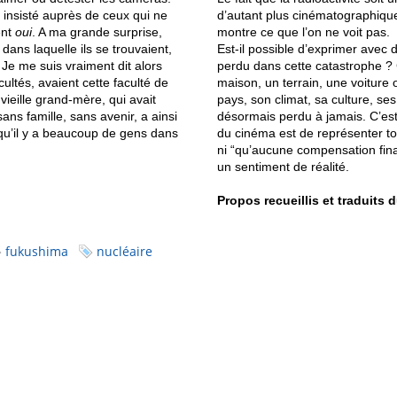
 insisté auprès de ceux qui ne
d’autant plus cinématographique
ent
oui
. A ma grande surprise,
montre ce que l’on ne voit pas.
dans laquelle ils se trouvaient,
Est-il possible d’exprimer avec
. Je me suis vraiment dit alors
perdu dans cette catastrophe ? 
ultés, avaient cette faculté de
maison, un terrain, une voiture 
ieille grand-mère, qui avait
pays, son climat, sa culture, se
ans famille, sans avenir, a ainsi
désormais perdu à jamais. C’est 
qu’il y a beaucoup de gens dans
du cinéma est de représenter to
ni “qu’aucune compensation fina
un sentiment de réalité.
Propos recueillis et traduits 
fukushima
nucléaire