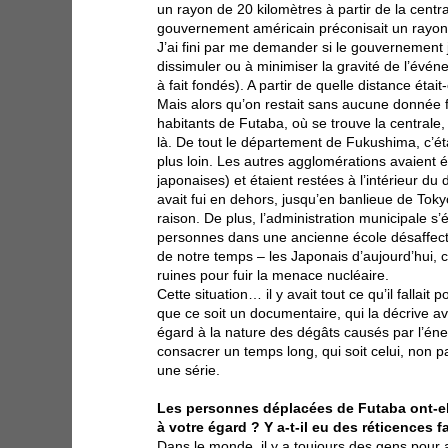
un rayon de 20 kilomètres à partir de la centr
gouvernement américain préconisait un rayon 
J’ai fini par me demander si le gouvernement 
dissimuler ou à minimiser la gravité de l’évén
à fait fondés). A partir de quelle distance étai
Mais alors qu’on restait sans aucune donnée fi
habitants de Futaba, où se trouve la centrale,
là. De tout le département de Fukushima, c’était
plus loin. Les autres agglomérations avaient é
japonaises) et étaient restées à l’intérieur d
avait fui en dehors, jusqu’en banlieue de Toky
raison. De plus, l’administration municipale s’
personnes dans une ancienne école désaffe
de notre temps – les Japonais d’aujourd’hui, 
ruines pour fuir la menace nucléaire.
Cette situation… il y avait tout ce qu’il fallait po
que ce soit un documentaire, qui la décrive av
égard à la nature des dégâts causés par l’énergi
consacrer un temps long, qui soit celui, non p
une série.
Les personnes déplacées de Futaba ont-ell
à votre égard ? Y a-t-il eu des réticences 
Dans le monde, il y a toujours des gens pour 