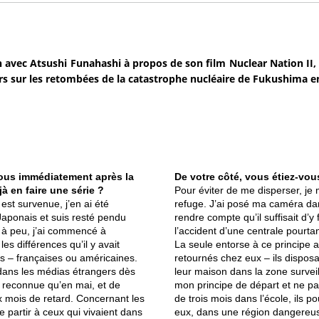
n avec Atsushi Funahashi à propos de son film Nuclear Nation II
rs sur les retombées de la catastrophe nucléaire de Fukushima e
vous immédiatement après la
De votre côté, vous étiez-vou
à en faire une série ?
Pour éviter de me disperser, je 
st survenue, j’en ai été
refuge. J’ai posé ma caméra dan
aponais et suis resté pendu
rendre compte qu’il suffisait d’y
 à peu, j’ai commencé à
l’accident d’une centrale pourtan
s différences qu’il y avait
La seule entorse à ce principe 
es – françaises ou américaines.
retournés chez eux – ils dispos
 dans les médias étrangers dès
leur maison dans la zone survei
t reconnue qu’en mai, et de
mon principe de départ et ne pas
x mois de retard. Concernant les
de trois mois dans l’école, ils 
e partir à ceux qui vivaient dans
eux, dans une région dangereuse,