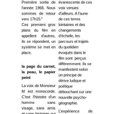
Première sortie de
évanescente de ces
l’année 1968. Nous
voix venues
sommes de retour
d’ailleurs. A l’aune
vers 17h15.”
de ces terres
Ces premiers gros
lointaines et des
plans du film en
changements
appellent d’autres,
d’échelle, les
ils se répondent, un
parcours et trajets
système se met en
du quotidien
place.
évoqués dans le
film sont perçus
différemment. Ils se
la page du carnet,
manifestent selon
la peau, le papier
un principe de
peint
dérive ludique et
La voix de Monsieur
poétique
M est monocorde.
débouchant sur une
C’est l’histoire d’un
nouvelle psycho-
homme sans
géographie.
visage, sans amis
L’expérience de
et sans histoires qui