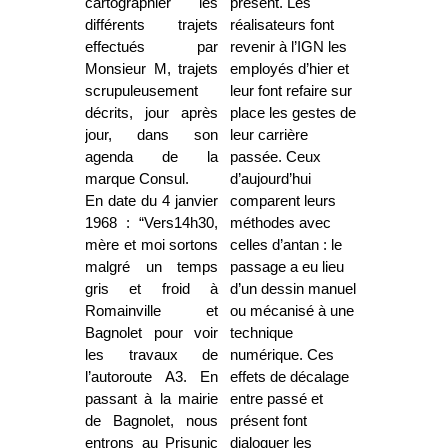
cartographier les
présent. Les
différents trajets
réalisateurs font
effectués par
revenir à l’IGN les
Monsieur M, trajets
employés d’hier et
scrupuleusement
leur font refaire sur
décrits, jour après
place les gestes de
jour, dans son
leur carrière
agenda de la
passée. Ceux
marque Consul.
d’aujourd’hui
En date du 4 janvier
comparent leurs
1968 : “Vers14h30,
méthodes avec
mère et moi sortons
celles d’antan : le
malgré un temps
passage a eu lieu
gris et froid à
d’un dessin manuel
Romainville et
ou mécanisé à une
Bagnolet pour voir
technique
les travaux de
numérique. Ces
l’autoroute A3. En
effets de décalage
passant à la mairie
entre passé et
de Bagnolet, nous
présent font
entrons au Prisunic
dialoguer les