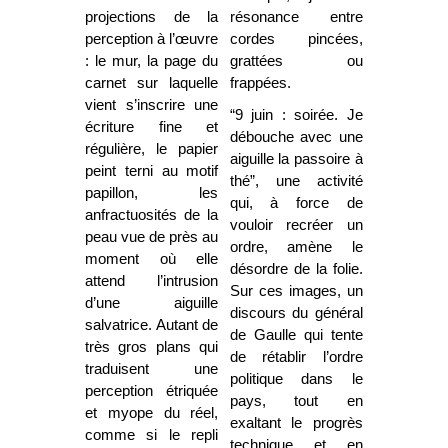
projections de la
résonance entre
perception à l’œuvre
cordes pincées,
: le mur, la page du
grattées ou
carnet sur laquelle
frappées.
vient s’inscrire une
“9 juin : soirée. Je
écriture fine et
débouche avec une
régulière, le papier
aiguille la passoire à
peint terni au motif
thé”, une activité
papillon, les
qui, à force de
anfractuosités de la
vouloir recréer un
peau vue de près au
ordre, amène le
moment où elle
désordre de la folie.
attend l’intrusion
Sur ces images, un
d’une aiguille
discours du général
salvatrice. Autant de
de Gaulle qui tente
très gros plans qui
de rétablir l’ordre
traduisent une
politique dans le
perception étriquée
pays, tout en
et myope du réel,
exaltant le progrès
comme si le repli
technique et en