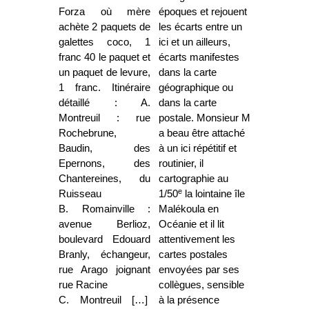
Forza où mère
époques et rejouent
achète 2 paquets de
les écarts entre un
galettes coco, 1
ici et un ailleurs,
franc 40 le paquet et
écarts manifestes
un paquet de levure,
dans la carte
1 franc. Itinéraire
géographique ou
détaillé : A.
dans la carte
Montreuil : rue
postale. Monsieur M
Rochebrune,
a beau être attaché
Baudin, des
à un ici répétitif et
Epernons, des
routinier, il
Chantereines, du
cartographie au
e
Ruisseau
1/50
la lointaine île
B. Romainville :
Malékoula en
avenue Berlioz,
Océanie et il lit
boulevard Edouard
attentivement les
Branly, échangeur,
cartes postales
rue Arago joignant
envoyées par ses
rue Racine
collègues, sensible
C. Montreuil […]
à la présence