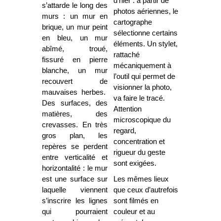
d’hier : à partir de
s’attarde le long des
photos aériennes, le
murs : un mur en
cartographe
brique, un mur peint
sélectionne certains
en bleu, un mur
éléments. Un stylet,
abîmé, troué,
rattaché
fissuré en pierre
mécaniquement à
blanche, un mur
l’outil qui permet de
recouvert de
visionner la photo,
mauvaises herbes.
va faire le tracé.
Des surfaces, des
Attention
matières, des
microscopique du
crevasses. En très
regard,
gros plan, les
concentration et
repères se perdent
rigueur du geste
entre verticalité et
sont exigées.
horizontalité : le mur
est une surface sur
Les mêmes lieux
laquelle viennent
que ceux d’autrefois
s’inscrire les lignes
sont filmés en
qui pourraient
couleur et au