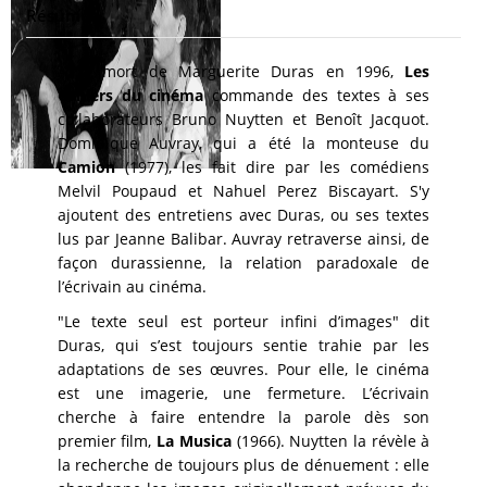
Résumé
A la mort de Marguerite Duras en 1996,
Les
Cahiers du cinéma
commande des textes à ses
collaborateurs Bruno Nuytten et Benoît Jacquot.
Dominique Auvray, qui a été la monteuse du
Camion
(1977), les fait dire par les comédiens
Melvil Poupaud et Nahuel Perez Biscayart. S'y
ajoutent des entretiens avec Duras, ou ses textes
lus par Jeanne Balibar. Auvray retraverse ainsi, de
façon durassienne, la relation paradoxale de
l’écrivain au cinéma.
"Le texte seul est porteur infini d’images" dit
Duras, qui s’est toujours sentie trahie par les
adaptations de ses œuvres. Pour elle, le cinéma
est une imagerie, une fermeture. L’écrivain
cherche à faire entendre la parole dès son
premier film,
La Musica
(1966). Nuytten la révèle à
la recherche de toujours plus de dénuement : elle