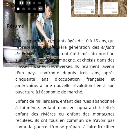
Résumé
Ces six portraits d'enfants âgés de 10 à 15 ans, qui
représentent la première génération des
enfants
de la paix
au Vietnam, ont été filmés du nord au
sud, en ville ou à la campagne, et choisis dans des
classes sociales très diverses. Ils incarnent l'avenir
d'un pays confronté depuis trois ans, après
cinquante ans d'occupation française et
américaine, à une nouvelle révolution liée à son
ouverture à l'économie de marché.
Enfant de milliardaire, enfant des rues abandonné
à lui-même, enfant d'ancien apparatchik lettré,
enfant des rivières ou enfant des montagnes
reculées, ils ont tous en commun de n'avoir pas
connu la guerre. L'un se prépare à faire fructifier