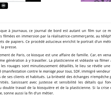
sque à journaux, ce journal de bord est autant un film sur ce mi
es filmées en immersion par la réalisatrice-commerçante, au télé
 de papiers. Ce procédé astucieux enrichit le portrait d'un métier
 la presse.
ment de Paris, ce kiosque est une affaire de famille. Car, en vena
me génération à y travailler. La plasticienne et vidéaste va filmer
t les rouages sont minutieusement détaillés, le lieu se révèle un
é (manifestation contre le
mariage pour tous
, SDF, immigré vendeur 
es de ses clients et habitués. La brièveté des échanges n'empêche 
tiés. Saisissant avec justesse et sensibilité les détails qui fo
ouble travail de la kiosquière et de la plasticienne. Si la crise 
e, sonne aussi la fin d'un métier.