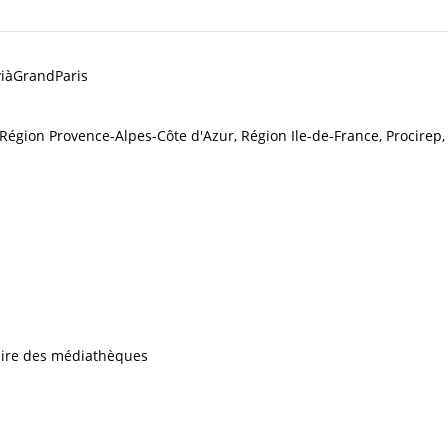
 viàGrandParis
égion Provence-Alpes-Côte d'Azur, Région Ile-de-France, Procirep,
iaire des médiathèques