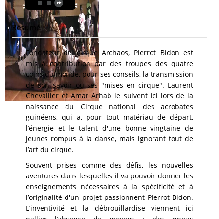
Résumé
Fondateur du cirque Archaos, Pierrot Bidon est
mis à contribution par des troupes des quatre
coins du monde, pour ses conseils, la transmission
de son savoir ou ses "mises en cirque". Laurent
Chevallier et Amar Arhab le suivent ici lors de la
naissance du Cirque national des acrobates
guinéens, qui a, pour tout matériau de départ,
l’énergie et le talent d'une bonne vingtaine de
jeunes rompus à la danse, mais ignorant tout de
l’art du cirque.
Souvent prises comme des défis, les nouvelles
aventures dans lesquelles il va pouvoir donner les
enseignements nécessaires à la spécificité et à
l’originalité d'un projet passionnent Pierrot Bidon.
L’inventivité et la débrouillardise viennent ici
pallier l’absence de moyens : des pneus