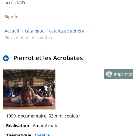
accès VàD
Sign In
Accueil
/
catalogue
/
catalogue général
/
Pierrot et les Acrobates
Pierrot et les Acrobates
Imprimer
1999, documentaire, 53 min, couleur
Réalisation :
Amar Arhab
Thématique :
théâtre