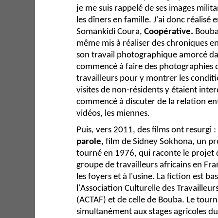
je me suis rappelé de ses images milita
les dîners en famille. J'ai donc réalisé
Somankidi Coura,
Coopérative.
Bouba 
même mis à réaliser des chroniques en
son travail photographique amorcé dan
commencé à faire des photographies d
travailleurs pour y montrer les conditi
visites de non-résidents y étaient inte
commencé à discuter de la relation en
vidéos, les miennes.
Puis, vers 2011, des films ont resurgi :
parole
, film de Sidney Sokhona, un p
tourné en 1976, qui raconte le projet d
groupe de travailleurs africains en Fra
les foyers et à l'usine. La fiction est ba
l'Association Culturelle des Travailleur
(ACTAF) et de celle de Bouba. Le tourn
simultanément aux stages agricoles du