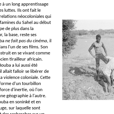
te à un long apprentissage
luttes. Ils ont fait le
relations néocoloniales qui
s famines du Sahel au début
pe de plus dans la
, la base, reste ses
uba
ne fait pas du cinéma
, il
ans l'un de ses films. Son
nstruit en se vivant comme
ien tirailleur africain.
uba a lui aussi été
allait falloir se libérer de
la violence coloniale. Cette
a forme d'un tourbillon
orce d'inertie, où l'on
e géographie à l'autre.
Bouba en soninké et en
uge, sur laquelle sont