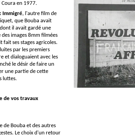
i Coura en 1977.
:
Immigré
, l'autre film de
Riquet, que Bouba avait
 dont il avait gardé une
é des images 8mm filmées
 fait ses stages agricoles.
duites par les premiers
e et dialoguaient avec les
nché le désir de faire un
uer une partie de cette
s luttes.
 de vos travaux
ire de Bouba et des autres
 gestes. Le choix d'un retour