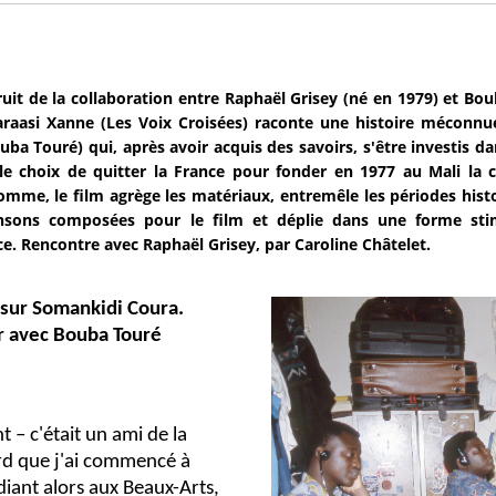
ruit de la collaboration entre Raphaël Grisey (né en 1979) et Bo
araasi Xanne (Les Voix Croisées) raconte une histoire méconnue 
uba Touré) qui, après avoir acquis des savoirs, s'être investis dan
 le choix de quitter la France pour fonder en 1977 au Mali la
mme, le film agrège les matériaux, entremêle les périodes his
nsons composées pour le film et déplie dans une forme stimu
nce. Rencontre avec Raphaël Grisey, par Caroline Châtelet.
 sur Somankidi Coura.
er avec Bouba Touré
 – c'était un ami de la
ard que j'ai commencé à
diant alors aux Beaux-Arts,