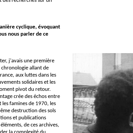
t des recherches sur un
anière cyclique, évoquant
ous nous parler de ce
r, j'avais une première
 chronologie allant de
rance, aux luttes dans les
uvements solidaires et les
moment pivot du retour.
ntage crée des échos entre
t les famines de 1970, les
même destruction des sols
ations et publications
éléments, de ces archives,
der la complexité du