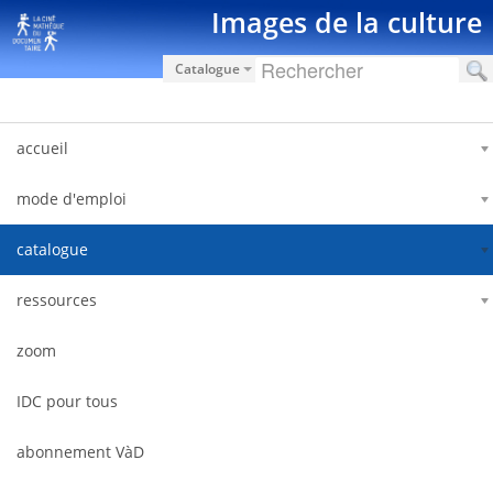
Saut au contenu
Images de la culture
Catalogue
accueil
mode d'emploi
catalogue
ressources
zoom
IDC pour tous
abonnement VàD