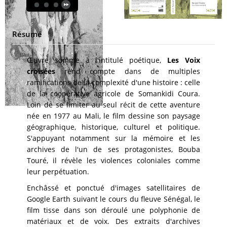
Résumé
Œuvre somme à l'intitulé poétique,
Les Voix
croisées
rend compte dans de multiples
ramifications de la complexité d'une histoire : celle
de la coopérative agricole de Somankidi Coura.
Loin de se limiter au seul récit de cette aventure
née en 1977 au Mali, le film dessine son paysage
géographique, historique, culturel et politique.
S'appuyant notamment sur la mémoire et les
archives de l'un de ses protagonistes, Bouba
Touré, il révèle les violences coloniales comme
leur perpétuation.
Enchâssé et ponctué d'images satellitaires de
Google Earth suivant le cours du fleuve Sénégal, le
film tisse dans son déroulé une polyphonie de
matériaux et de voix. Des extraits d'archives