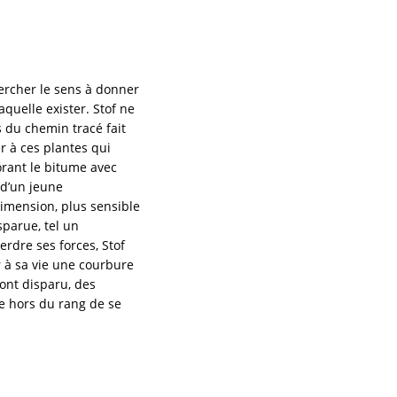
ercher le sens à donner
laquelle exister. Stof ne
 du chemin tracé fait
r à ces plantes qui
forant le bitume avec
 d’un jeune
imension, plus sensible
sparue, tel un
rdre ses forces, Stof
r à sa vie une courbure
ont disparu, des
e hors du rang de se