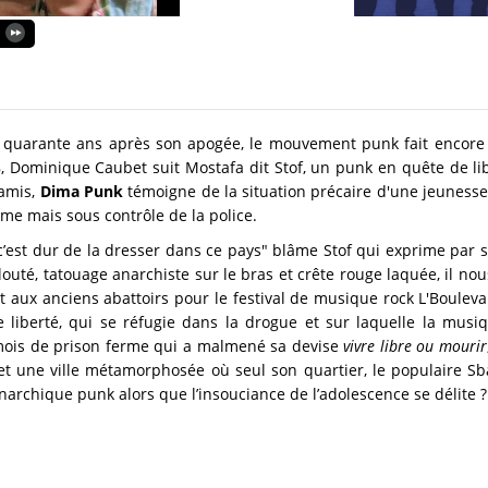
e quarante ans après son apogée, le mouvement punk fait encore d
, Dominique Caubet suit Mostafa dit Stof, un punk en quête de li
 amis,
Dima Punk
témoigne de la situation précaire d'une jeunesse 
même mais sous contrôle de la police.
c’est dur de la dresser dans ce pays" blâme Stof qui exprime par s
louté, tatouage anarchiste sur le bras et crête rouge laquée, il no
t aux anciens abattoirs pour le festival de musique rock L'Boulev
liberté, qui se réfugie dans la drogue et sur laquelle la musi
ois de prison ferme qui a malmené sa devise
vivre libre ou mourir
et une ville métamorphosée où seul son quartier, le populaire Sb
 anarchique punk alors que l’insouciance de l’adolescence se délite ?