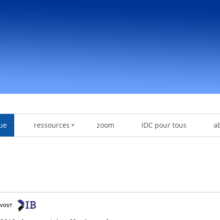
ue
ressources
zoom
IDC pour tous
a
!