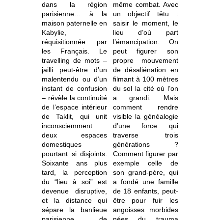
dans la région
même combat. Avec
parisienne… à la
un objectif têtu :
maison paternelle en
saisir le moment, le
Kabylie,
lieu d’où part
réquisitionnée par
l’émancipation. On
les Français. Le
peut figurer son
travelling de mots –
propre mouvement
jailli peut-être d’un
de désaliénation en
malentendu ou d’un
filmant à 100 mètres
instant de confusion
du sol la cité où l’on
– révèle la continuité
a grandi. Mais
de l’espace intérieur
comment rendre
de Taklit, qui unit
visible la généalogie
inconsciemment
d’une force qui
deux espaces
traverse trois
domestiques
générations ?
pourtant si disjoints.
Comment figurer par
Soixante ans plus
exemple celle de
tard, la perception
son grand-père, qui
du “lieu à soi” est
a fondé une famille
devenue disruptive,
de 18 enfants, peut-
et la distance qui
être pour fuir les
sépare la banlieue
angoisses morbides
parisienne de
nées du trauma