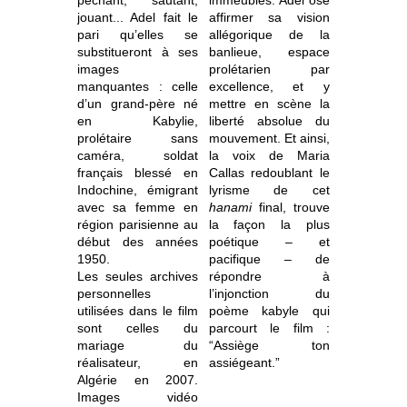
pêchant, sautant,
immeubles. Adel ose
jouant... Adel fait le
affirmer sa vision
pari qu’elles se
allégorique de la
substitueront à ses
banlieue, espace
images
prolétarien par
manquantes : celle
excellence, et y
d’un grand-père né
mettre en scène la
en Kabylie,
liberté absolue du
prolétaire sans
mouvement. Et ainsi,
caméra, soldat
la voix de Maria
français blessé en
Callas redoublant le
Indochine, émigrant
lyrisme de cet
avec sa femme en
hanami
final, trouve
région parisienne au
la façon la plus
début des années
poétique – et
1950.
pacifique – de
Les seules archives
répondre à
personnelles
l’injonction du
utilisées dans le film
poème kabyle qui
sont celles du
parcourt le film :
mariage du
“Assiège ton
réalisateur, en
assiégeant.”
Algérie en 2007.
Images vidéo