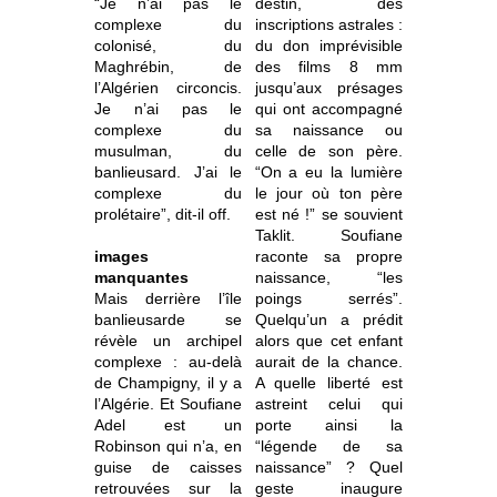
“Je n’ai pas le
destin, des
complexe du
inscriptions astrales :
colonisé, du
du don imprévisible
Maghrébin, de
des films 8 mm
l’Algérien circoncis.
jusqu’aux présages
Je n’ai pas le
qui ont accompagné
complexe du
sa naissance ou
musulman, du
celle de son père.
banlieusard. J’ai le
“On a eu la lumière
complexe du
le jour où ton père
prolétaire”, dit-il off.
est né !” se souvient
Taklit. Soufiane
images
raconte sa propre
manquantes
naissance, “les
Mais derrière l’île
poings serrés”.
banlieusarde se
Quelqu’un a prédit
révèle un archipel
alors que cet enfant
complexe : au-delà
aurait de la chance.
de Champigny, il y a
A quelle liberté est
l’Algérie. Et Soufiane
astreint celui qui
Adel est un
porte ainsi la
Robinson qui n’a, en
“légende de sa
guise de caisses
naissance” ? Quel
retrouvées sur la
geste inaugure