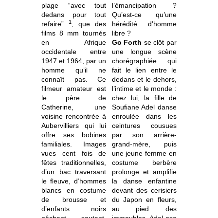
plage “avec tout
l’émancipation ?
dedans pour tout
Qu’est-ce qu’une
1
refaire”
, que des
hérédité d’homme
films 8 mm tournés
libre ?
en Afrique
Go Forth
se clôt par
occidentale entre
une longue scène
1947 et 1964, par un
chorégraphiée qui
homme qu’il ne
fait le lien entre le
connaît pas. Ce
dedans et le dehors,
filmeur amateur est
l’intime et le monde :
le père de
chez lui, la fille de
Catherine, une
Soufiane Adel danse
voisine rencontrée à
enroulée dans les
Aubervilliers qui lui
ceintures cousues
offre ses bobines
par son arrière-
familiales. Images
grand-mère, puis
vues cent fois de
une jeune femme en
fêtes traditionnelles,
costume berbère
d’un bac traversant
prolonge et amplifie
le fleuve, d’hommes
la danse enfantine
blancs en costume
devant des cerisiers
de brousse et
du Japon en fleurs,
d’enfants noirs
au pied des