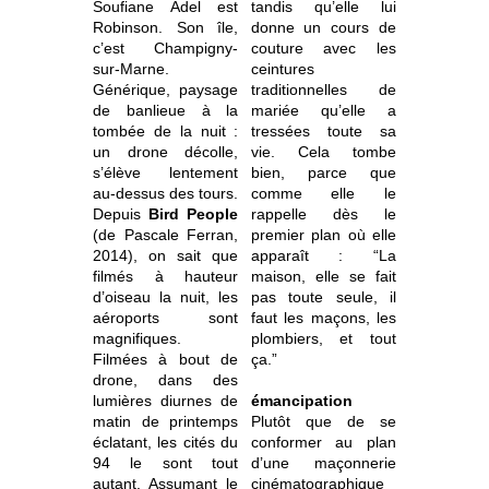
Soufiane Adel est
tandis qu’elle lui
Robinson. Son île,
donne un cours de
c’est Champigny-
couture avec les
sur-Marne.
ceintures
Générique, paysage
traditionnelles de
de banlieue à la
mariée qu’elle a
tombée de la nuit :
tressées toute sa
un drone décolle,
vie. Cela tombe
s’élève lentement
bien, parce que
au-dessus des tours.
comme elle le
Depuis
Bird People
rappelle dès le
(de Pascale Ferran,
premier plan où elle
2014), on sait que
apparaît : “La
filmés à hauteur
maison, elle se fait
d’oiseau la nuit, les
pas toute seule, il
aéroports sont
faut les maçons, les
magnifiques.
plombiers, et tout
Filmées à bout de
ça.”
drone, dans des
lumières diurnes de
émancipation
matin de printemps
Plutôt que de se
éclatant, les cités du
conformer au plan
94 le sont tout
d’une maçonnerie
autant. Assumant le
cinématographique