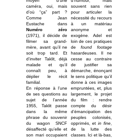
moyen d’une
d’humour, mais
caméra, oui, mais
souvent sans rien
d’où “ça” part ?
pour articuler la
Comme Jean
nécessité du recours
Eustache dans
à un matériau
Numéro zéro
anonyme et
(1971), il décide de
exogène. Adel est
filmer sa grand-
loin de ces pratiques
mère, avant qu’il ne
de
found footage
soit trop tard. Et
hasardeuses. Il ne
d’inviter Taklit, déjà
cesse au contraire
malade et qu’il
de justifier sa
connaît peu, à
démarche, énonçant
déplier le récit
le sens politique qu’il
familial.
donne à ces images
En réponse à l’une
empruntées, et, plus
de ses questions au
largement, le projet
sujet de l’année
du film : rendre
1955, Taklit passe
compte du désir
dans la même
d’émancipation des
phrase du souvenir
peuples colonisés,
du wagon SNCF
opprimés, et
in fine
,
désaffecté qu’elle et
de la lutte des
son mari occupaient
classes. Ici et là-bas,