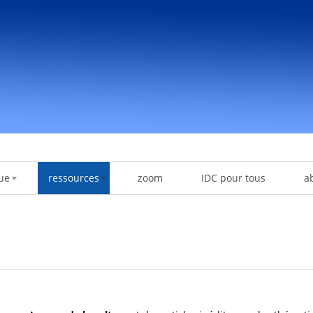
ue
ressources
zoom
IDC pour tous
a