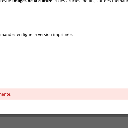
a revue
Images de la culture
et des articles inédits, sur des thémat
mmandez en ligne la version imprimée.
mente.