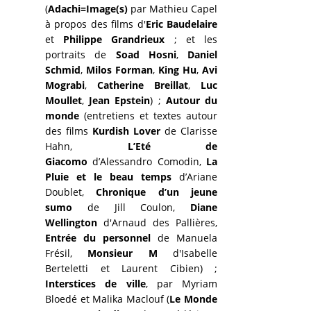
(
Adachi=Image(s)
par Mathieu Capel
à propos des films d'
Eric Baudelaire
et
Philippe Grandrieux
; et les
portraits de
Soad Hosni
,
Daniel
Schmid
,
Milos Forman
,
King Hu
,
Avi
Mograbi
,
Catherine Breillat
,
Luc
Moullet
,
Jean Epstein
) ;
Autour du
monde
(entretiens et textes autour
des films
Kurdish Lover
de Clarisse
Hahn,
L’Eté de
Giacomo
d’Alessandro Comodin,
La
Pluie et le beau temps
d’Ariane
Doublet,
Chronique d’un jeune
sumo
de Jill Coulon,
Diane
Wellington
d'Arnaud des Pallières,
Entrée du personnel
de Manuela
Frésil,
Monsieur M
d'Isabelle
Berteletti et Laurent Cibien) ;
Interstices de ville
, par Myriam
Bloedé et Malika Maclouf (
Le Monde