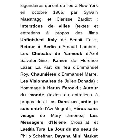
légendaires qui ont eu lieu à New York
en octobre 1966, par Sylvain
Maestraggi et Clarisse Bardiot ;
Interstices de villes
(textes et
entretiens à propos des films
Unfinished Italy
de Benoit Felici,
Retour à Berlin
d’Arnaud Lambert,
Les Chebabs de Yarmouk
d’Axel
Salvatori-Sinz,
Kamen
de Florence
Lazar,
La Part du feu
d’Emmanuel
Roy,
Chaumières
d’Emmanuel Marre,
Les Visionnaires
de Julien Donada) ;
Hommage à
Harun Farocki
;
Autour
du monde
(textes ou entretiens à
propos des films
Dans un jardin je
suis entré
d’Avi Mograbi,
Héros sans
visage
de Mary Jimenez,
Les
Messagers
d’Hélène Crouzillat et
Laetitia Tura,
Le Jour du moineau
de
Philip Scheffner,
Dayana Mini Market