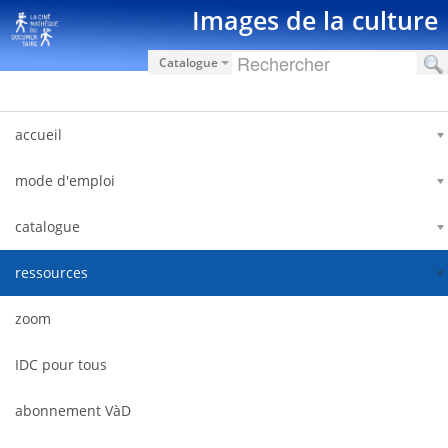
Saut au contenu
Images de la culture
Catalogue
accueil
mode d'emploi
catalogue
ressources
zoom
IDC pour tous
abonnement VàD