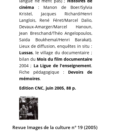
langue ne ment pas) ;
Histoires de
cinéma
: Manon de Boer/Sylvia
Kristel, Jacques Richard/Henri
Langlois, René Féret/Marcel Dalio,
Devaux-Amarger/Marcel Hanoun,
Jean Breschand/Théo Angelopoulos,
Saïda Boukhemal/Henri Barakat).
Lieux de diffusion, enquêtes in situ :
Lussas
, le village du documentaire ;
bilan du
Mois du film documentaire
2004 ;
La Ligue de l'enseignement
.
Fiche pédagogique :
Devoirs de
mémoires
.
Edition CNC, juin 2005, 88 p.
Revue Images de la culture n° 19 (2005)