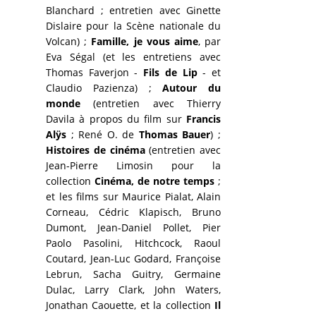
Blanchard ; entretien avec Ginette
Dislaire pour la Scène nationale du
Volcan) ;
Famille, je vous aime
, par
Eva Ségal (et les entretiens avec
Thomas Faverjon -
Fils de Lip
- et
Claudio Pazienza) ;
Autour du
monde
(entretien avec Thierry
Davila à propos du film sur
Francis
Alÿs
; René O. de
Thomas Bauer
) ;
Histoires de cinéma
(entretien avec
Jean-Pierre Limosin pour la
collection
Cinéma, de notre temps
;
et les films sur Maurice Pialat, Alain
Corneau, Cédric Klapisch, Bruno
Dumont, Jean-Daniel Pollet, Pier
Paolo Pasolini, Hitchcock, Raoul
Coutard, Jean-Luc Godard, Françoise
Lebrun, Sacha Guitry, Germaine
Dulac, Larry Clark, John Waters,
Jonathan Caouette, et la collection
Il