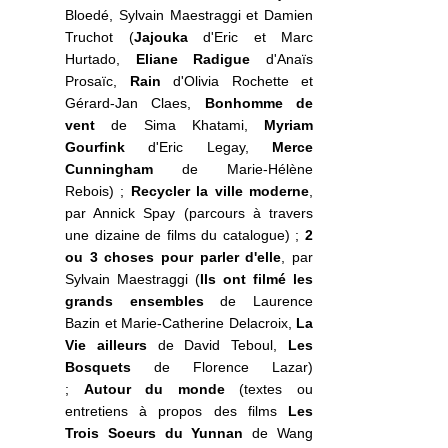
Bloedé, Sylvain Maestraggi et Damien
Truchot (
Jajouka
d'Eric et Marc
Hurtado,
Eliane Radigue
d'Anaïs
Prosaïc,
Rain
d'Olivia Rochette et
Gérard-Jan Claes,
Bonhomme de
vent
de Sima Khatami,
Myriam
Gourfink
d'Eric Legay,
Merce
Cunningham
de Marie-Hélène
Rebois) ;
Recycler la ville moderne
,
par Annick Spay (parcours à travers
une dizaine de films du catalogue) ;
2
ou 3 choses pour parler d'elle
, par
Sylvain Maestraggi (
Ils ont filmé les
grands ensembles
de Laurence
Bazin et Marie-Catherine Delacroix,
La
Vie ailleurs
de David Teboul,
Les
Bosquets
de Florence Lazar)
;
Autour du monde
(textes ou
entretiens à propos des films
Les
Trois Soeurs du Yunnan
de Wang