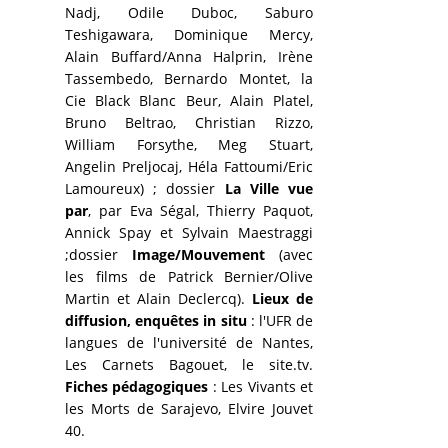
Nadj, Odile Duboc, Saburo
Teshigawara, Dominique Mercy,
Alain Buffard/Anna Halprin, Irène
Tassembedo, Bernardo Montet, la
Cie Black Blanc Beur, Alain Platel,
Bruno Beltrao, Christian Rizzo,
William Forsythe, Meg Stuart,
Angelin Preljocaj, Héla Fattoumi/Eric
Lamoureux) ; dossier
La Ville vue
par
, par Eva Ségal, Thierry Paquot,
Annick Spay et Sylvain Maestraggi
;dossier
Image/Mouvement
(avec
les films de Patrick Bernier/Olive
Martin et Alain Declercq).
Lieux de
diffusion, enquêtes in situ
: l'UFR de
langues de l'université de Nantes,
Les Carnets Bagouet, le site.tv.
Fiches pédagogiques
: Les Vivants et
les Morts de Sarajevo, Elvire Jouvet
40.