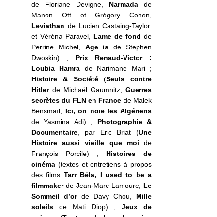
de Floriane Devigne,
Narmada
de
Manon Ott et Grégory Cohen,
Leviathan
de Lucien Castaing-Taylor
et Véréna Paravel,
Lame de fond
de
Perrine Michel,
Age is
de Stephen
Dwoskin) ;
Prix Renaud-Victor :
Loubia Hamra
de Narimane Mari ;
Histoire & Société
(
Seuls contre
Hitler
de Michaël Gaumnitz,
Guerres
secrètes du FLN en France
de Malek
Bensmaïl,
Ici, on noie les Algériens
de Yasmina Adi) ;
Photographie &
Documentaire
, par Eric Briat (
Une
Histoire aussi vieille que moi
de
François Porcile) ;
Histoires de
cinéma
(textes et entretiens à propos
des films
Tarr Béla, I used to be a
filmmaker
de Jean-Marc Lamoure,
Le
Sommeil d’or
de Davy Chou,
Mille
soleils
de Mati Diop) ;
Jeux de