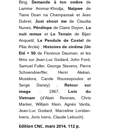
Bing,
Demande à ton ombre
de
Lamine Ammar-Khodja,
Natpwe
de
Tiane Doan na Champassak et Jean
Dubrel,
Just shoot me
de Claudia
Nunes,
Pénélope
de Claire Doyon,
La
nuit remue
et
Le Terrain
de Bijan
Anquetil,
Le Pendule de Costel
de
Pilar Arcila) ;
Histoires de cinéma
(
Un
Eté + 50
de Florence Dauman, et les
films sur Jean-Luc Godard, John Ford,
Samuel Fuller, George Stevens, Pierre
Schoendoerffer, Henri Alekan,
Musidora, Carole Roussopoulos et
Serge Daney) ;
Retour sur
image
: 1967,
Loin du
Vietnam
(d'Alain Resnais, Chris
Marker, William Klein, Agnès Varda,
Jean-Luc Godard, Marceline Loridan-
Ivens, Joris Ivens, Claude Lelouch).
Edition CNC, mars 2014, 112 p.