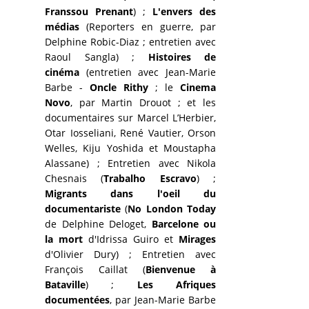
Franssou Prenant
) ;
L'envers des
médias
(Reporters en guerre, par
Delphine Robic-Diaz ; entretien avec
Raoul Sangla) ;
Histoires de
cinéma
(entretien avec Jean-Marie
Barbe -
Oncle Rithy
; le
Cinema
Novo
, par Martin Drouot ; et les
documentaires sur Marcel L’Herbier,
Otar Iosseliani, René Vautier, Orson
Welles, Kiju Yoshida et Moustapha
Alassane) ; Entretien avec Nikola
Chesnais (
Trabalho Escravo
) ;
Migrants dans l'oeil du
documentariste
(
No London Today
de Delphine Deloget,
Barcelone ou
la mort
d'Idrissa Guiro et
Mirages
d'Olivier Dury) ; Entretien avec
François Caillat (
Bienvenue à
Bataville
) ;
Les Afriques
documentées
, par Jean-Marie Barbe