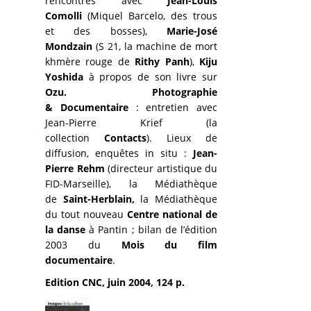
rencontres avec
Jean-Louis
Comolli
(Miquel Barcelo, des trous
et des bosses),
Marie-José
Mondzain
(S 21, la machine de mort
khmère rouge de
Rithy Panh
),
Kiju
Yoshida
à propos de son livre sur
Ozu.
Photographie
& Documentaire
: entretien avec
Jean-Pierre Krief (la
collection
Contacts
). Lieux de
diffusion, enquêtes in situ :
Jean-
Pierre Rehm
(directeur artistique du
FID-Marseille), la Médiathèque
de
Saint-Herblain,
la Médiathèque
du tout nouveau
Centre national de
la danse
à Pantin ; bilan de l’édition
2003 du
Mois du film
documentaire
.
Edition CNC, juin 2004, 124 p.