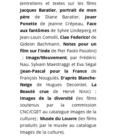
(entretiens et textes sur les films
Jacques Baratier, portrait de mon
père
de Diane Baratier,
Jouer
Ponette
de Jeanne Crépeau,
Face
aux fantômes
de Sylvie Lindeperg et
Jean-Louis Comolli,
Ciao Federico!
de
Gideon Bachmann,
Notes pour un
film sur l'Inde
de Pier Paolo Pasolini)
;
Image/Mouvement
,
par Frédéric
Nau, Sylvain Maestraggi et Eva Ségal
(
Jean-Pascal pour la France
de
François Nouguiès,
D'après Blanche-
Neige
de Hugues Decointet,
La
Beauté crue
de Hervé Nisic) ;
Images de la diversité
(les films
soutenus par la commission
CNC/CGET au catalogue Images de la
culture) ;
Musée du Louvre
(les films
produits par le musée au catalogue
Images de la culture).