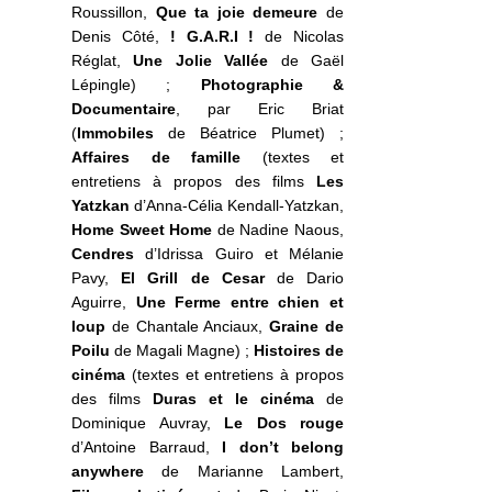
Roussillon,
Que ta joie demeure
de
Denis Côté,
! G.A.R.I !
de Nicolas
Réglat,
Une Jolie Vallée
de Gaël
Lépingle) ;
Photographie &
Documentaire
, par Eric Briat
(
Immobiles
de Béatrice Plumet) ;
Affaires de famille
(textes et
entretiens à propos des films
Les
Yatzkan
d’Anna-Célia Kendall-Yatzkan,
Home Sweet Home
de Nadine Naous,
Cendres
d’Idrissa Guiro et Mélanie
Pavy,
El Grill de Cesar
de Dario
Aguirre,
Une Ferme entre chien et
loup
de Chantale Anciaux,
Graine de
Poilu
de Magali Magne) ;
Histoires de
cinéma
(textes et entretiens à propos
des films
Duras et le cinéma
de
Dominique Auvray,
Le Dos rouge
d’Antoine Barraud,
I don’t belong
anywhere
de Marianne Lambert,