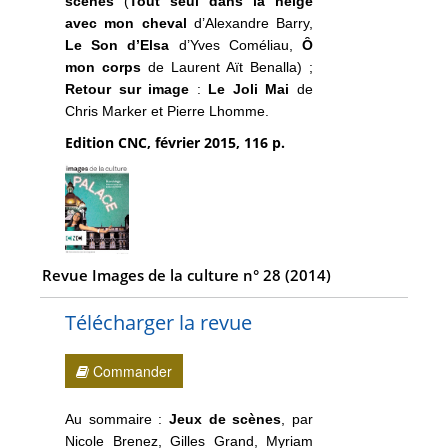
scènes
(
Tout seul dans la neige
avec mon cheval
d’Alexandre Barry,
Le Son d’Elsa
d’Yves Coméliau,
Ȏ
mon corps
de Laurent Aït Benalla) ;
Retour sur image
:
Le Joli Mai
de
Chris Marker et Pierre Lhomme.
Edition CNC, février 2015, 116 p.
Revue Images de la culture n° 28 (2014)
Télécharger la revue
Commander
Au sommaire :
Jeux de scènes
, par
Nicole Brenez, Gilles Grand, Myriam