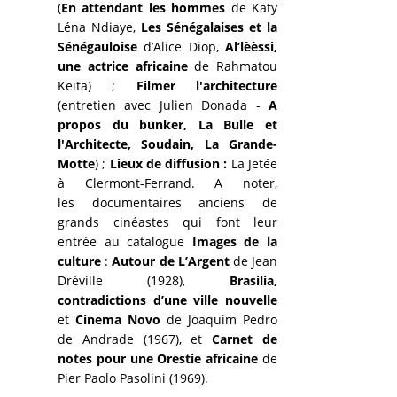
(
En attendant les hommes
de Katy
Léna Ndiaye,
Les Sénégalaises et la
Sénégauloise
d’Alice Diop,
Al’lèèssi,
une actrice africaine
de Rahmatou
Keïta) ;
Filmer l'architecture
(entretien avec Julien Donada -
A
propos du bunker, La Bulle et
l'Architecte,
Soudain, La Grande-
Motte
) ;
Lieux de diffusion :
La Jetée
à Clermont-Ferrand. A noter,
les documentaires anciens de
grands cinéastes qui font leur
entrée au catalogue
Images de la
culture
:
Autour de L’Argent
de Jean
Dréville (1928),
Brasilia,
contradictions d’une ville nouvelle
et
Cinema Novo
de Joaquim Pedro
de Andrade (1967), et
Carnet de
notes pour une Orestie africaine
de
Pier Paolo Pasolini (1969).