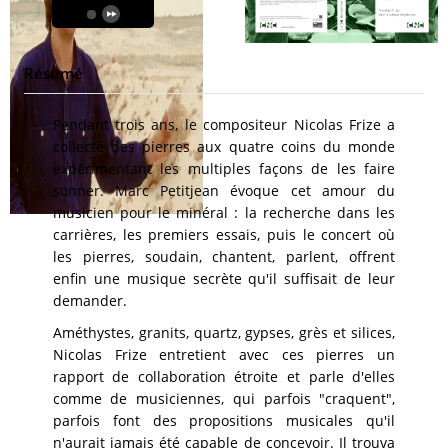
Résumé
Pendant trois ans, le compositeur Nicolas Frize a
collecté des pierres aux quatre coins du monde
expérimentant les multiples façons de les faire
sonner. Marc Petitjean évoque cet amour du
musicien pour le minéral : la recherche dans les
carrières, les premiers essais, puis le concert où
les pierres, soudain, chantent, parlent, offrent
enfin une musique secrète qu'il suffisait de leur
demander.
Améthystes, granits, quartz, gypses, grès et silices,
Nicolas Frize entretient avec ces pierres un
rapport de collaboration étroite et parle d'elles
comme de musiciennes, qui parfois "craquent",
parfois font des propositions musicales qu'il
n'aurait jamais été capable de concevoir. Il trouva