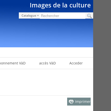
Images de la culture
Catalogue
bonnement VàD
accès VàD
Acceder
Imprimer