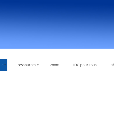
ue
ressources
zoom
IDC pour tous
a