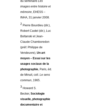
du séminaire
Les
images entre histoire et
mémoire
, EHESS –
INHA, 31 janvier 2008.
2
Pierre Bourdieu (dir.),
Robert Castel (dir.), Luc
Boltanski et Jean-
Claude Chamboredon
(préf. Philippe de
Vendeuvre),
Un art
moyen – Essai sur les
usages sociaux de la
photographie
, Paris, éd.
de Minuit, coll.
Le sens
commun
, 1965.
3
Howard S.
Becker,
Sociologie
visuelle, photographie
documentaire et