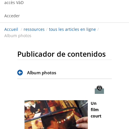
accès VàD
Acceder
Accueil
/
ressources
/
tous les articles en ligne
/
Album photos
Publicador de contenidos
Album photos
Imprimer
Un
film
court