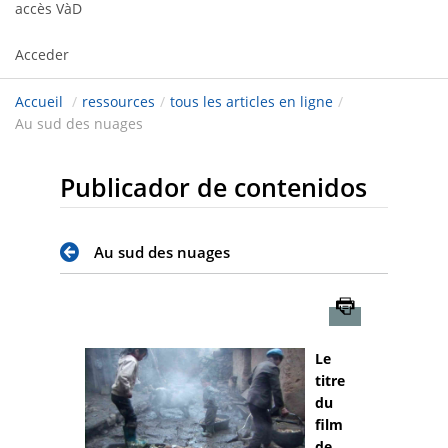
accès VàD
Acceder
Accueil
/
ressources
/
tous les articles en ligne
/
Au sud des nuages
Publicador de contenidos
Au sud des nuages
Imprimer
Le
titre
du
film
de