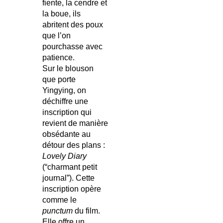
fiente, la cendre et
la boue, ils
abritent des poux
que l’on
pourchasse avec
patience.
Sur le blouson
que porte
Yingying, on
déchiffre une
inscription qui
revient de manière
obsédante au
détour des plans :
Lovely Diary
(“charmant petit
journal”). Cette
inscription opère
comme le
punctum
du film.
Elle offre un