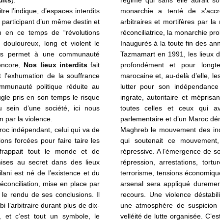
re l’indique, d’espaces interdits
monarchie a tenté de s’acc
 participant d’un même destin et
arbitraires et mortifères par 
lm en ce temps de “révolutions
réconciliatrice, la monarchie p
douloureux, long et violent le
Inaugurés à la toute fin des a
nes permet à une communauté
Tazmamart en 1991, les lieux d’
encore,
Nos lieux interdits
fait
profondément et pour longt
l’exhumation de la souffrance
marocaine et, au-delà d’elle, le
mmunauté politique réduite au
lutter pour son indépendanc
gle pris en son temps le risque
ingrate, autoritaire et méprisant
au sein d’une société, ici nous
toutes celles et ceux qui a
 par la violence.
parlementaire et d’un Maroc dém
roc indépendant, celui qui va de
Maghreb le mouvement des indép
ions forcées pour faire taire les
qui soutenait ce mouvement,
frappait tout le monde et de
répressive. A l’émergence de soc
 mises au secret dans des lieux
répression, arrestations, tortur
ilani est né de l’existence
et du
terrorisme, tensions économiqu
conciliation,
mise en place par
arsenal sera appliqué dureme
 le rendu de ses conclusions.
Il
recours. Une violence déstabili
i l’arbitraire durant plus de dix-
une atmosphère de suspicion et
, et c’est tout un symbole, le
velléité de lutte organisée. C’es