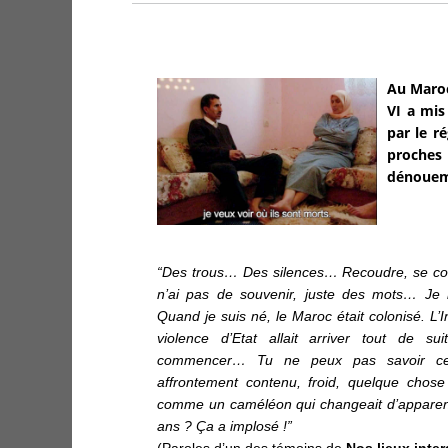
Au Maroc
VI a mis
par le r
proches 
dénouem
“Des trous… Des silences… Recoudre, se con
n’ai pas de souvenir, juste des mots… Je
Quand je suis né, le Maroc était colonisé. L’
violence d’Etat allait arriver tout de sui
commencer… Tu ne peux pas savoir ce q
affrontement contenu, froid, quelque chose
comme un caméléon qui changeait d’apparenc
ans ? Ça a implosé !”
(Paroles d’un des témoins de
Nos lieux inter