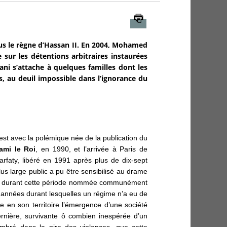
Imprimer
ous le règne d’Hassan II. En 2004, Mohamed
e sur les détentions arbitraires instaurées
ani s’attache à quelques familles dont les
s, au deuil impossible dans l’ignorance du
est avec la polémique née de la publication du
ami le Roi
, en 1990, et l’arrivée à Paris de
rfaty, libéré en 1991 après plus de dix-sept
s large public a pu être sensibilisé au drame
ne durant cette période nommée communément
 années durant lesquelles un régime n’a eu de
re en son territoire l’émergence d’une société
dernière, survivante ô combien inespérée d’un
ombré dans la pire des violences, que cette