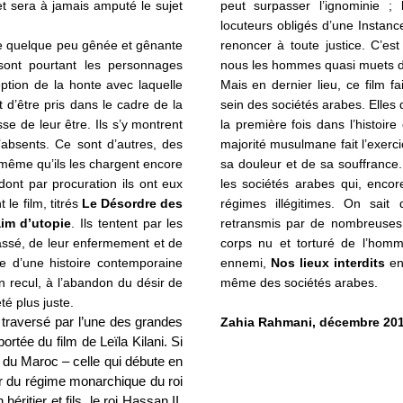
 et sera à jamais amputé le sujet
peut surpasser l’ignominie ; 
locuteurs obligés d’une Instance
de quelque peu gênée et gênante
renoncer à toute justice. C’es
ont pourtant les personnages
nous les hommes quasi muets de
ption de la honte avec laquelle
Mais en dernier lieu, ce film f
d’être pris dans le cadre de la
sein des sociétés arabes. Elles
e de leur être. Ils s’y montrent
la première fois dans l’histoi
’absents. Ce sont d’autres, des
majorité musulmane fait l’exerc
e même qu’ils les chargent encore
sa douleur et de sa souffrance
 dont par procuration ils ont eux
les sociétés arabes qui, encore
le film, titrés
Le Désordre des
régimes illégitimes. On sait
aim
d’utopie
. Ils tentent par les
retransmis par de nombreuses
 passé, de leur enfermement et de
corps nu et torturé de l’hom
e d’une histoire contemporaine
ennemi,
Nos lieux interdits
en 
n recul, à l’abandon du désir de
même des sociétés arabes.
é plus juste.
 traversé par l’une des grandes
Zahia Rahmani, décembre 201
ortée du film de Leïla Kilani. Si
 du Maroc – celle qui débute en
ur du régime monarchique du roi
ritier et fils, le roi Hassan II,