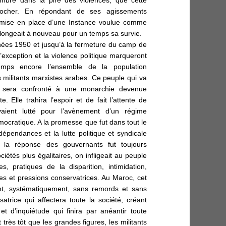
rocher. En répondant de ses agissements
la mise en place d’une Instance voulue comme
rolongeait à nouveau pour un temps sa survie.
nnées 1950 et jusqu’à la fermeture du camp de
exception et la violence politique marqueront
emps encore l’ensemble de la population
s militants marxistes arabes. Ce peuple qui va
e sera confronté à une monarchie devenue
e. Elle trahira l’espoir et de fait l’attente de
vaient lutté pour l’avènement d’un régime
ocratique. A la promesse que fut dans tout le
endances et la lutte politique et syndicale
 la réponse des gouvernants fut toujours
iétés plus égalitaires, on infligeait au peuple
es, pratiques de la disparition, intimidation,
es et pressions conservatrices. Au Maroc, cet
nt, systématiquement, sans remords et sans
satrice qui affectera toute la société, créant
 d’inquiétude qui finira par anéantir toute
t très tôt que les grandes figures, les militants