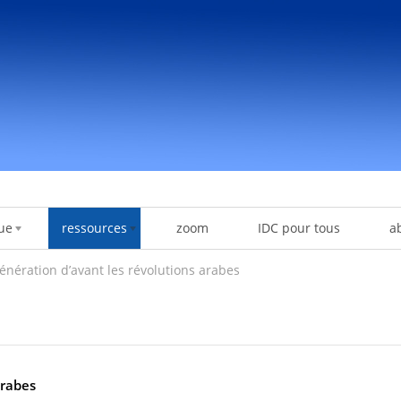
ue
ressources
zoom
IDC pour tous
a
énération d’avant les révolutions arabes
arabes