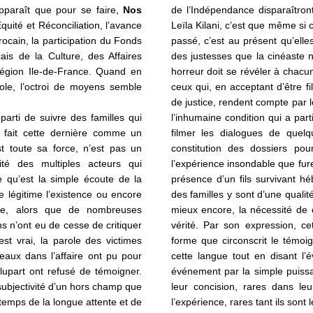
apparaît que pour se faire,
Nos
de l’Indépendance disparaîtron
quité et Réconciliation, l’avance
Leïla Kilani, c’est que même s
cain, la participation du Fonds
passé, c’est au présent qu’elle
is de la Culture, des Affaires
des justesses que la cinéaste
Région Ile-de-France. Quand en
horreur doit se révéler à cha
role, l’octroi de moyens semble
ceux qui, en acceptant d’être 
de justice, rendent compte par l
 parti de suivre des familles qui
l’inhumaine condition qui a part
de fait cette dernière comme un
filmer les dialogues de quel
st toute sa force, n’est pas un
constitution des dossiers p
vité des multiples acteurs qui
l’expérience insondable que fure
e qu’est la simple écoute de la
présence d’un fils survivant h
e légitime l’existence ou encore
des familles y sont d’une qualité
nce,
alors que de nombreuses
mieux encore, la nécessité de 
ns n’ont eu de cesse de critiquer
vérité. Par son expression, ce
st vrai, la parole des victimes
forme que circonscrit le témoi
eaux dans l’affaire ont pu pour
cette langue tout en disant l’é
lupart ont refusé de témoigner.
événement par la simple puiss
subjectivité d’un
hors champ que
leur concision, rares dans leu
 temps de la longue attente et de
l’expérience, rares tant ils sont 