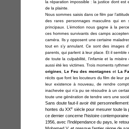
la réparation impossible : la justice dont est
de la plainte.
Nous sommes saisis dans ce film par l’attitu
des rares personnages masculins qui en s
principaux. L’émotion nous gagne à la perce
ces hommes survivants des camps acceptent 
caméra. Ils y opposent une certaine maladress
tout en s’y annulant. Ce sont des images d
parents, qui parlent à leur place. Et il sembl
de toute la culpabilité, l’infamie et la misère
aussi été les victimes. Trois moments rythment 
origines
,
Le Feu des
montagnes
et
La F
récits que font les locuteurs du film de leur
leur existence à nouveau, de rendre compt
inachevée qui n’a pu se résoudre à un certai
toute une génération de tendre vers une sociét
Sans doute faut-il avoir été personnellement
e
hontes du XX
siècle pour mesurer toute la p
ce dernier concerne l’histoire contemporaine
1956, avec l’Indépendance du pays, le reto
Mohamed V, et presque l’entier règne de son hé