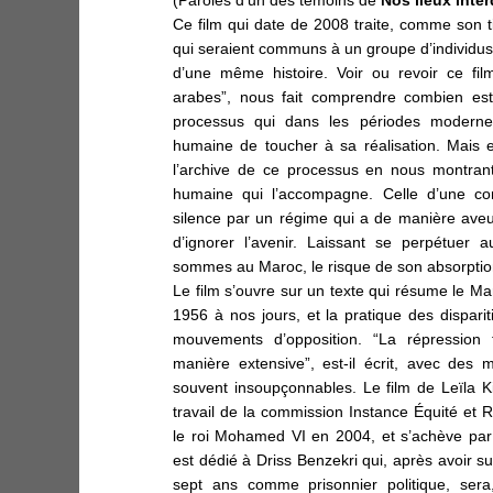
Ce film qui date de 2008 traite, comme son tit
qui seraient communs à un groupe d’individus
d’une même histoire. Voir ou revoir ce fi
arabes”, nous fait comprendre combien est 
processus qui dans les périodes moder
humaine de toucher à sa réalisation. Mais 
l’archive
de ce processus en nous montrant 
humaine qui l’accompagne. Celle d’une co
silence par un régime qui a de manière aveu
d’ignorer l’avenir. Laissant se perpétuer 
sommes au Maroc, le risque de son absorption
Le film s’ouvre sur un texte qui résume le Ma
1956 à nos jours, et la pratique des disparit
mouvements d’opposition. “La répression 
manière extensive”, est-il écrit, avec des
souvent insoupçonnables.
Le film de Leïla K
travail de la
commission Instance Équité et Ré
le roi Mohamed VI
en 2004, et s’achève par
est dédié à Driss Benzekri qui, après avoir sub
sept ans comme prisonnier politique, sera