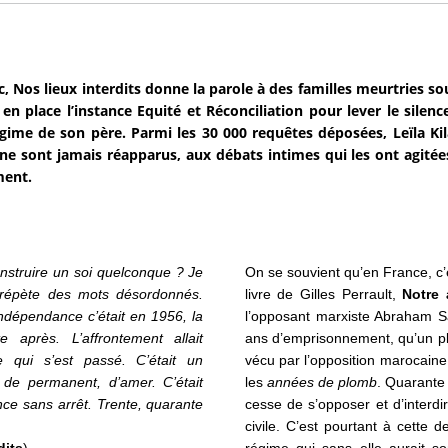
, Nos lieux interdits donne la parole à des familles meurtries s
 en place l’instance Equité et Réconciliation pour lever le silenc
égime de son père. Parmi les 30 000 requêtes déposées, Leïla Kil
ne sont jamais réapparus, aux débats intimes qui les ont agitée
ent.
struire un soi quelconque ? Je
On se souvient qu’en France, c’
 répète des mots désordonnés.
livre de Gilles Perrault,
Notre 
Indépendance c’était en 1956, la
l’opposant marxiste Abraham Sa
te après. L’affrontement allait
ans d’emprisonnement, qu’un plu
ui s’est passé. C’était un
vécu par l’opposition marocai
 de permanent, d’amer. C’était
les
années de plomb
. Quarante
e sans arrêt. Trente, quarante
cesse de s’opposer et d’interdi
civile. C’est pourtant à cette 
dits
).
régime qui sans elle aurait s