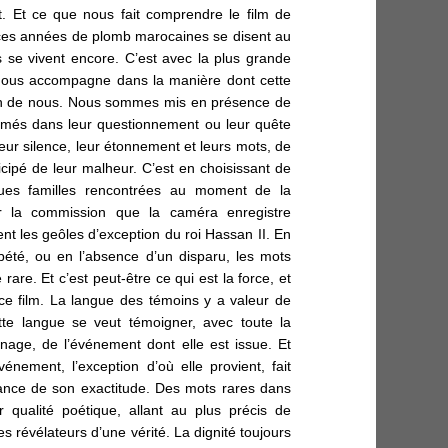
t. Et ce que nous fait comprendre le film de
i ces années de plomb marocaines se disent au
s se vivent encore. C’est avec la plus grande
 nous accompagne dans la manière dont cette
cun de nous. Nous sommes mis en présence de
filmés dans leur questionnement ou leur quête
eur silence, leur étonnement et leurs mots, de
icipé de leur malheur. C’est en choisissant de
ques familles rencontrées au moment de la
our la commission que
la caméra enregistre
nt les geôles d’exception du roi Hassan II. En
ébété, ou en l’absence d’un disparu, les mots
 rare. Et c’est peut-être ce qui est la force, et
ce film. La langue des témoins y a valeur de
tte langue se veut témoigner, avec toute la
gnage, de l’événement dont elle est issue. Et
vénement, l’exception d’où elle provient, fait
ance de son exactitude. Des mots rares dans
r qualité poétique, allant au plus précis de
les révélateurs d’une vérité. La dignité toujours