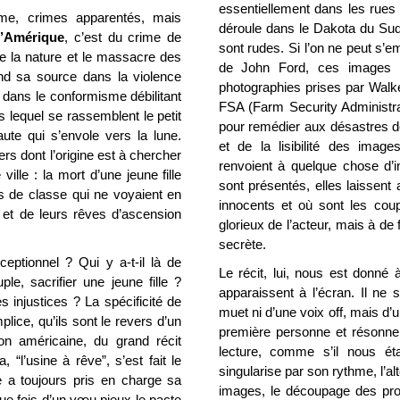
essentiellement dans les rues d
rime, crimes apparentés, mais
déroule dans le Dakota du Sud
d’Amérique
, c’est du crime de
sont rudes. Si l’on ne peut s
n de la nature et le massacre des
de John Ford, ces images 
end sa source dans la violence
photographies prises par Wal
 dans le conformisme débilitant
FSA (Farm Security Administrat
 lequel se rassemblent le petit
pour remédier aux désastres de
aute qui s’envole vers la lune.
et de la lisibilité des ima
divers dont l’origine est à chercher
renvoient à quelque chose d’in
ille : la mort d’une jeune fille
sont présentés, elles laissent
s de classe qui ne voyaient en
innocents et où sont les cou
e et de leurs rêves d’ascension
glorieux de l’acteur, mais à de
secrète.
ceptionnel ? Qui y a-t-il là de
Le récit, lui, nous est donné 
e, sacrifier une jeune fille ?
apparaissent à l’écran. Il ne 
s injustices ? La spécificité de
muet ni d’une voix off, mais d’
plice, qu’ils sont le revers d’un
première personne et résonne d
ion américaine, du grand récit
lecture, comme s’il nous ét
 “l’usine à rêve”, s’est fait le
singularise par son rythme, l’a
ue a toujours pris en charge sa
images, le découpage des prop
ue fois d’un vœu pieux le pacte