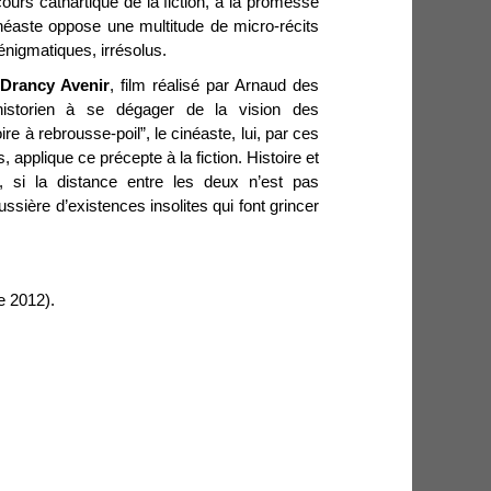
ours cathartique de la fiction, à la promesse
inéaste oppose une multitude de micro-récits
énigmatiques, irrésolus.
s
Drancy Avenir
, film réalisé par Arnaud des
l’historien à se dégager de la vision des
ire à rebrousse-poil”, le cinéaste, lui, par ces
, applique ce précepte à la fiction. Histoire et
un, si la distance entre les deux n’est pas
ssière d’existences insolites qui font grincer
 2012).