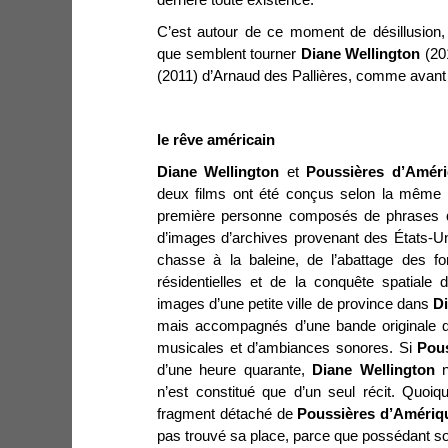
C’est autour de ce moment de désillusion, 
que semblent tourner
Diane Wellington
(20
(2011) d’Arnaud des Pallières, comme avant 
le rêve américain
Diane Wellington
et
Poussières d’Amér
deux films ont été conçus selon la même m
première personne composés de phrases do
d’images d’archives provenant des États-Un
chasse à la baleine, de l’abattage des for
résidentielles et de la conquête spatiale
images d’une petite ville de province dans
Di
mais accompagnés d’une bande originale de
musicales et d’ambiances sonores. Si
Pou
d’une heure quarante,
Diane Wellington
n
n’est constitué que d’un seul récit. Quoique
fragment détaché de
Poussières d’Amériq
pas trouvé sa place, parce que possédant so