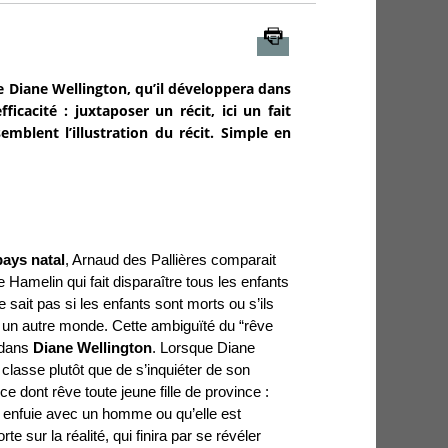
Imprimer
e Diane Wellington, qu’il développera dans
icacité : juxtaposer un récit, ici un fait
emblent l’illustration du récit. Simple en
ays natal
, Arnaud des Pallières comparait
 Hamelin qui fait disparaître tous les enfants
e sait pas si les enfants sont morts ou s’ils
un autre monde. Cette ambiguïté du “rêve
 dans
Diane Wellington
. Lorsque Diane
a classe plutôt que de s’inquiéter de son
e dont rêve toute jeune fille de province :
t enfuie avec un homme ou qu’elle est
e sur la réalité, qui finira par se révéler