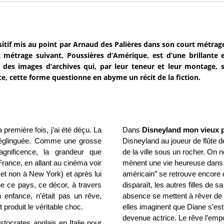
sitif mis au point par Arnaud des Palières dans son court métrag
 métrage suivant, Poussières d’Amérique, est d’une brillante eff
à des images d’archives qui, par leur teneur et leur montage, s
e, cette forme questionne en abyme un récit de la fiction.
première fois, j’ai été déçu. La
Dans
Disneyland mon vieux p
, déglinguée. Comme une grosse
Disneyland au joueur de flûte de
agnificence, la grandeur que
de la ville sous un rocher. On n
France, en allant au cinéma voir
mènent une vie heureuse dans 
 et non à New York) et après lui
américain” se retrouve encore
que ce pays, ce décor, à travers
disparaît, les autres filles de s
 enfance, n’était pas un rêve,
absence se mettent à rêver de c
 produit le véritable choc.
elles imaginent que Diane s’es
devenue actrice. Le rêve l’emport
stocrates anglais en Italie pour