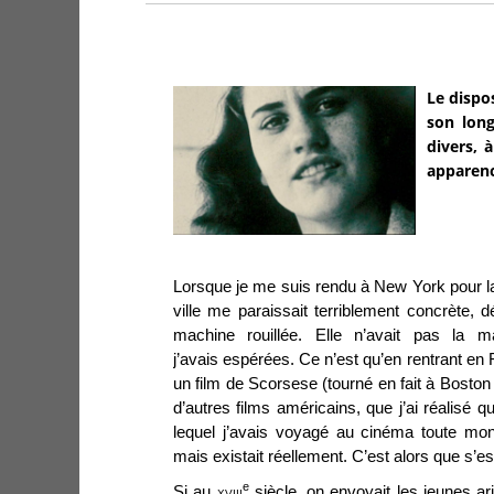
Le dispo
son long
divers, 
apparenc
Lorsque je me suis rendu à New York pour la 
ville me paraissait terriblement concrète
machine rouillée. Elle n’avait pas la m
j’avais espérées. Ce n’est qu’en rentrant en 
un film de Scorsese (tourné en fait à Boston
d’autres films américains, que j’ai réalisé 
lequel j’avais voyagé au cinéma toute mon
mais existait réellement. C’est alors que s’est
e
Si au
xviii
siècle, on envoyait les jeunes ari