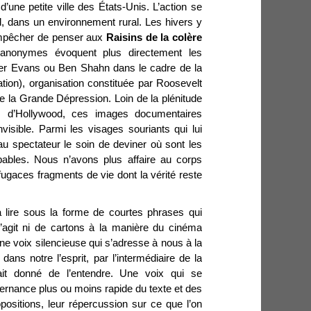
’une petite ville des États-Unis. L’action se
, dans un environnement rural. Les hivers y
’empêcher de penser aux
Raisins de la colère
anonymes évoquent plus directement les
ker Evans ou Ben Shahn dans le cadre de la
ion), organisation constituée par Roosevelt
 la Grande Dépression. Loin de la plénitude
ges d’Hollywood, ces images documentaires
visible. Parmi les visages souriants qui lui
 au spectateur le soin de deviner où sont les
pables. Nous n’avons plus affaire au corps
 fugaces fragments de vie dont la vérité reste
à lire sous la forme de courtes phrases qui
s’agit ni de cartons à la manière du cinéma
une voix silencieuse qui s’adresse à nous à la
ans notre l’esprit, par l’intermédiaire de la
ait donné de l’entendre. Une voix qui se
lternance plus ou moins rapide du texte et des
ositions, leur répercussion sur ce que l’on