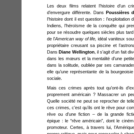
Les deux films relatent l’histoire d’un c
d’envergure différente. Dans
Poussières 
l’histoire dont il est question : l’exploitatio
Indiens, l’héroïsme de la conquête qui pr
pour se résoudre quelques siècles plus tard
de l’
American way of life,
idéal vaniteux sous
propriétaire creusant sa piscine et l’astron
Dans
Diane Wellington
, il s’agit d’un fait 
dans les mœurs et la mentalité d’une petite v
dans la solitude, oubliée par ses camarade
elle qu’une représentante de la bourgeoisi
sociale.
Mais ces crimes après tout qu’ont-ils d’ex
proprement américain ? Massacrer un peupl
Quelle société ne peut se reprocher de telle
ces crimes, c’est qu’ils ont le rêve pour com
rêve ou d’une fiction – de la grande fict
épique : le “rêve américain”, dont le cinéma,
promoteur. Certes, à travers lui, l’Amériq
propre critique, mais pour renouveler à chaq