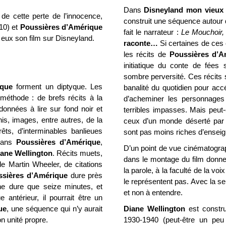
Dans
Disneyland mon vieux 
de cette perte de l’innocence,
construit une séquence autour 
10) et
Poussières d’Amérique
fait le narrateur :
Le Mouchoir
eux son film sur Disneyland.
raconte…
Si certaines de ces
les récits de
Poussières d’A
initiatique du conte de fées
sombre perversité. Ces récits 
ique
forment un diptyque. Les
banalité du quotidien pour acc
éthode : de brefs récits à la
d’acheminer les personnages 
nnées à lire sur fond noir et
terribles impasses. Mais peut
is, images, entre autres, de la
ceux d’un monde déserté par l
êts, d’interminables banlieues
sont pas moins riches d’ensei
 dans
Poussières d’Amérique
,
D’un point de vue cinématograph
ane Wellington
. Récits muets,
dans le montage du film donne
 Martin Wheeler, de citations
la parole, à la faculté de la vo
ssières d’Amérique
dure près
le représentent pas. Avec la seu
e dure que seize minutes, et
et non à entendre.
 antérieur, il pourrait être un
ue
, une séquence qui n’y aurait
Diane Wellington
est constru
n unité propre.
1930-1940 (peut-être un peu