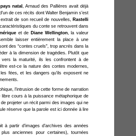
pays natal
, Arnaud des Pallières avait déjà
d’un de ces récits dont Walter Benjamin s’est
,
extrait de son recueil de nouvelles,
Rastelli
 caractéristiques du conte se retrouvent dans
mérique
et de
Diane Wellington
, la valeur
 semble laisser entièrement la place à une
sont des “contes cruels”, trop ancrés dans la
éder à la dimension de tragédies. Plutôt que
vers la maturité, ils les confrontent à de
-être est-ce la nature des contes modernes,
es fées, et les dangers qu’ils exposent ne
gnements.
ique, l’intrusion de cette forme de narration
 libre cours à la puissance métaphorique de
ix de projeter un récit parmi des images qui ne
le réserve que la parole est ici donnée à lire
it à partir d’images d’archives des années
 plus anciennes pour certaines), tournées