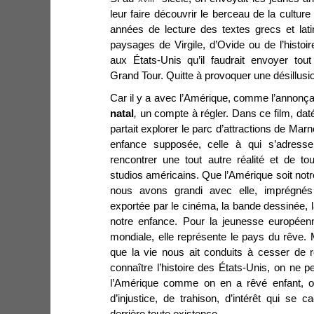
leur faire découvrir le berceau de la cultur
années de lecture des textes grecs et lat
paysages de Virgile, d’Ovide ou de l’histo
aux États-Unis qu’il faudrait envoyer tou
Grand Tour. Quitte à provoquer une désillusi
Car il y a avec l’Amérique, comme l’annonça
natal
,
un compte à régler. Dans ce film, dat
partait explorer le parc d’attractions de Mar
enfance supposée, celle à qui s’adresse
rencontrer une tout autre réalité et de tou
studios américains. Que l’Amérique soit notre
nous avons grandi avec elle, imprégnés
exportée par le cinéma, la bande dessinée,
notre enfance. Pour la jeunesse européen
mondiale, elle représente le pays du rêve. M
que la vie nous ait conduits à cesser de rê
connaître l’histoire des États-Unis, on ne
l’Amérique comme on en a rêvé enfant, on
d’injustice, de trahison, d’intérêt qui se
derrière toute existence.