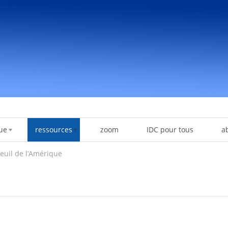
ue
ressources
zoom
IDC pour tous
a
euil de l’Amérique