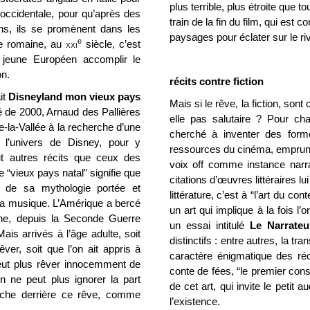
plus terrible, plus étroite que t
e occidentale, pour qu’après des
train de la fin du film, qui est
ins, ils se promènent dans les
paysages pour éclater sur le ri
e
ire romaine, au
xxi
siècle, c’est
t jeune Européen accomplir le
on.
récits contre fiction
it
Disneyland mon vieux pays
Mais si le rêve, la fiction, son
é de 2000, Arnaud des Pallières
elle pas salutaire ?
Pour cha
ne-la-Vallée à la recherche d’une
cherché à inventer des forme
 l’univers de Disney, pour y
ressources du cinéma, emprunten
t autres récits
que ceux des
voix off comme instance narrat
 “vieux pays natal” signifie que
citations d’œuvres littéraires l
 de sa mythologie portée et
littérature, c’est à “l’art du co
 la musique. L’Amérique a bercé
un art qui implique à la fois l’
ne, depuis la Seconde Guerre
un essai intitulé
Le Narrateu
ais arrivés à l’âge adulte, soit
distinctifs : entre autres, la t
ver, soit que l’on ait appris à
caractère énigmatique des réci
 peut plus rêver innocemment de
conte de fées, “le premier conse
 ne peut plus ignorer la part
de cet art, qui invite le petit 
 cache derrière ce rêve, comme
l’existence.