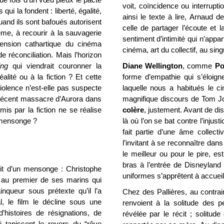
voit, coïncidence ou interrupt
ui la fondent : liberté, égalité,
ainsi le texte à lire, Arnaud 
and ils sont bafoués autorisent
celle de partager l’écoute et l
ême, à recourir à la sauvagerie
sentiment d’intimité qui n’appart
imension cathartique du cinéma
cinéma, art du collectif, au singu
de réconciliation. Mais l’horizon
ing
qui viendrait couronner la
Diane Wellington
, comme
Po
éalité ou à la fiction ? Et cette
forme d’empathie qui s’éloigne
violence n’est-elle pas suspecte
laquelle nous a habitués le 
u récent massacre d’Aurora dans
magnifique discours de Tom Jo
mis par la fiction ne se réalise
colère
, justement. Avant de di
 mensonge ?
là où l’on se bat contre l’injusti
fait partie d’une âme collect
l’invitant à se reconnaître dans
le meilleur ou pour le pire, es
bras à l’entrée de Disneylan
cit d’un mensonge : Christophe
uniformes s’apprêtent à accueil
au premier de ses marins qui
inqueur sous prétexte qu’il l’a
Chez des Pallières, au contraire
, le film le décline sous une
renvoient à la solitude des p
d’histoires de résignations, de
révélée par le récit ; solitude 
 tapissent le revers du “rêve