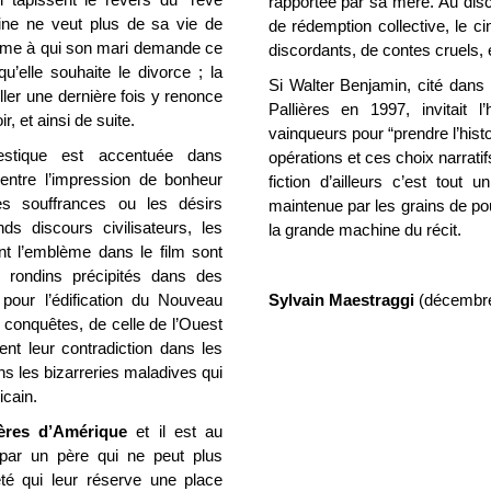
rapportée par sa mère.
Au disc
cine ne veut plus de sa vie de
de rédemption collective, le c
femme à qui son mari demande ce
discordants, de contes cruels, 
u’elle souhaite le divorce ; la
Si Walter Benjamin, cité dan
ller une dernière fois y renonce
Pallières en 1997, invitait 
r, et ainsi de suite.
vainqueurs pour “prendre l’histo
estique est accentuée dans
opérations et ces choix narratifs
entre l’impression de bonheur
fiction d’ailleurs c’est tout 
es souffrances ou les désirs
maintenue par les grains de pou
s discours civilisateurs, les
la grande machine du récit.
nt l’emblème dans le film sont
 rondins précipités dans des
 pour l’édification du Nouveau
Sylvain Maestraggi
(décembre
s conquêtes, de celle de l’Ouest
ent leur contradiction dans les
ans les bizarreries maladives qui
icain.
ères d’Amérique
et il est au
 par un père qui ne peut plus
té qui leur réserve une place