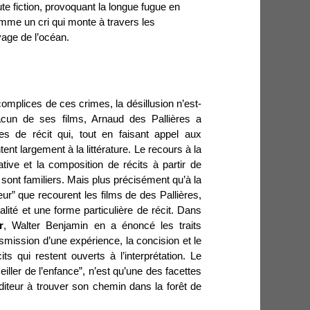
oute fiction, provoquant la longue fugue en
 comme un cri qui monte à travers les
vage de l’océan.
t complices de ces crimes, la désillusion n’est-
cun de ses films, Arnaud des Pallières a
s de récit qui, tout en faisant appel aux
t largement à la littérature. Le recours à la
ive et la composition de récits à partir de
ui sont familiers. Mais plus précisément qu’à la
nteur” que recourent les films de des Pallières,
oralité et une forme particulière de récit. Dans
r
, Walter Benjamin en a énoncé les traits
ransmission d’une expérience, la concision et le
ts qui restent ouverts à l’interprétation. Le
iller de l’enfance”, n’est qu’une des facettes
auditeur à trouver son chemin dans la forêt de