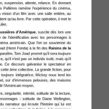
ion, suspension, attente, relance. En donnant
des Pallières ramène l’expérience du cinéma,
a vision d’un film avec une salle entière, au
ient qu’au livre. Par cette opération, il met le
lier.
ussières d’Amérique
, suscite dès lors une
 de l’identification avec les personnages à
cinéma américain. Que l’on se souvienne du
ad (Henri Fonda) à la fin des
Raisins de la
sparaître, Tom Joad promet qu’il sera toujours
ce, qu’il n’est pas un individu isolé, mais qu’il
ive. Ce discours galvanise le spectateur en
 cette âme collective. La grande fiction, pour
t toujours intégratrice. Mickey nous tend les
d et, sur d’immenses pelouses, des maisons
lir l’Américain moyen.
, singularité, intimité, solitude de la lecture,
ersonnages : solitude de Diane Wellington,
du narrateur qui écoute l’histoire qui lui est