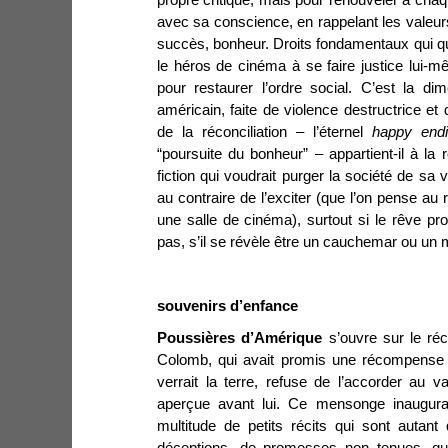
avec sa conscience, en rappelant les valeurs q
succès, bonheur. Droits fondamentaux qui qu
le héros de cinéma à se faire justice lui-m
pour restaurer l’ordre social. C’est la d
américain, faite de violence destructrice et 
de la réconciliation – l’éternel
happy end
“poursuite du bonheur” – appartient-il à la r
fiction qui voudrait purger la société de sa 
au contraire de l’exciter (que l’on pense a
une salle de cinéma), surtout si le rêve pro
pas, s’il se révèle être un cauchemar ou un
souvenirs d’enfance
Poussières d’Amérique
s’ouvre sur le ré
Colomb, qui avait promis une récompense 
verrait la terre, refuse de l’accorder au va
aperçue avant lui. Ce mensonge inaugural
multitude de petits récits qui sont autant 
déceptions, de promesses non tenues, qui